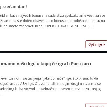
j srećan dan!
eridian kuća najvećih bonusa, a sada stižu spektakularne vesti za sve
ače! Znamo da ste dobro obavešteni o bonusu dobrodošlice, bonusu na
 ali, ne smete zaboraviti ni na SUPER UTORAK BONUS! SUPER
Opširnije
mamo našu ligu u kojoj će igrati Partizan i
 eventualnom sastavljanju "jake domaće" lige, što bi značilo da
i moguć raspad ABA lige. O ovome, ali i mnogim drugim stvarima se
šarkaškog kluba Vojvodina. Rebrača je u svom intervjuu za Tanjug
 …