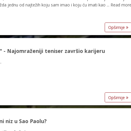
a jednu od najtežih koju sam imao i koju ću imati kao ... Read mor
Opširnije
a" - Najomraženiji teniser završio karijeru
.
Opširnije
ni niz u Sao Paolu?