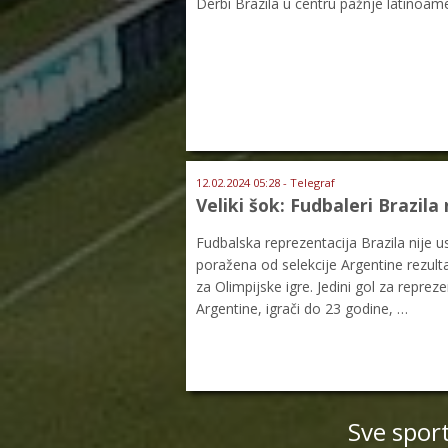
Derbi Brazila u centru pažnje latinoam
12.02.2024 05:28 - Telegraf
Veliki šok: Fudbaleri Brazila 
Fudbalska reprezentacija Brazila nije u
poražena od selekcije Argentine rezult
za Olimpijske igre. Jedini gol za repre
Argentine, igrači do 23 godine, …
Sve spor