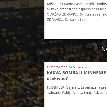
Košarkaš Crvene zvezde Miloš Teodosić
ali kako prenosi sajt espreso.co.rs bi
ODRŽAO ZDRAVICU: Svi su stali sa jelo
ZDRAVICU: Svi su stali sa …
Na
12.02.2024 05:50 - Večernje Novosti
KAKVA BOMBA U MINHENU! No
očekivao?
FUDBALERI Bajera iz Leverkuzena pregaz
izabranici Ćabija Alonsa imaju čak pet 