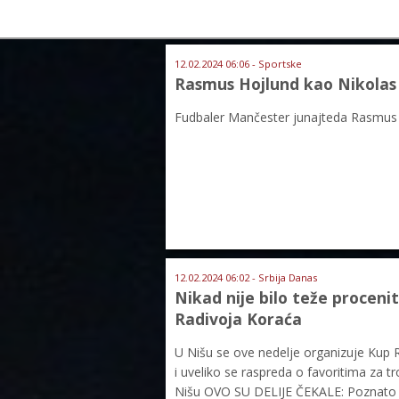
12.02.2024 06:06 - Sportske
Rasmus Hojlund kao Nikolas
Fudbaler Mančester junajteda Rasmus H
12.02.2024 06:02 - Srbija Danas
Nikad nije bilo teže procenit
Radivoja Koraća
U Nišu se ove nedelje organizuje Kup 
i uveliko se raspreda o favoritima za t
Nišu OVO SU DELIJE ČEKALE: Poznato d