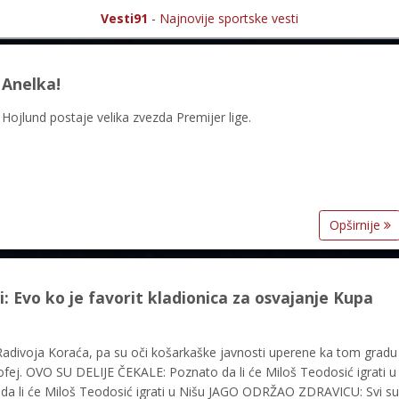
Vesti91
- Najnovije sportske vesti
 Anelka!
ojlund postaje velika zvezda Premijer lige.
Opširnije
i: Evo ko je favorit kladionica za osvajanje Kupa
Radivoja Koraća, pa su oči košarkaške javnosti uperene ka tom gradu
rofej. OVO SU DELIJE ČEKALE: Poznato da li će Miloš Teodosić igrati u
a li će Miloš Teodosić igrati u Nišu JAGO ODRŽAO ZDRAVICU: Svi su