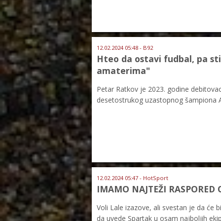
12.02.2024 05:48 - B92
Hteo da ostavi fudbal, pa st
amaterima"
Petar Ratkov je 2023. godine debitovao
desetostrukog uzastopnog šampiona Au
12.02.2024 05:47 - HotSport
IMAMO NAJTEŽI RASPORED OD
Voli Lale izazove, ali svestan je da će
da uvede Spartak u osam najboljih ekipa