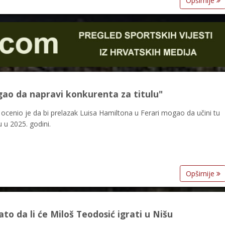
Opširnije
gao da napravi konkurenta za titulu"
cenio je da bi prelazak Luisa Hamiltona u Ferari mogao da učini tu
 u 2025. godini.
Opširnije
o da li će Miloš Teodosić igrati u Nišu