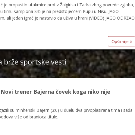
 je propustio utakmice protiv Žalgirisa i Zadra zbog povrede zgloba,
će u timu šampiona Srbije na predstojećčem Kupu u Nišu. JAGO
m, ali jedan igrač je nastavio da uživa u hrani (VIDEO) JAGO ODRŽAO
Opširnije
jbrže sportske vesti
vi trener Bajerna čovek koga niko nije
ili su minhenski Bajern (3:0) u duelu dva prvoplasirana tima i sada
bodova više od branioca titule.