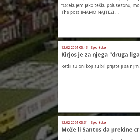
“Očekujem jako tešku polusezonu, možd
The post IMAMO NAJTEŽI …
12.02.2024 05:43 - Sportske
Kirjos je za njega "druga lig
Retki su oni koji su bili prijatelji sa njim..
12.02.2024 05:34 - Sportske
Može li Santos da prekine cr