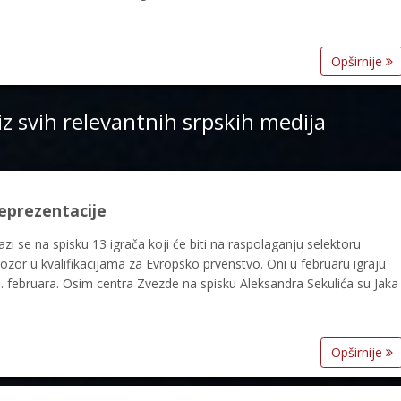
Opširnije
iz svih relevantnih srpskih medija
eprezentacije
i se na spisku 13 igrača koji će biti na raspolaganju selektoru
rozor u kvalifikacijama za Evropsko prvenstvo. Oni u februaru igraju
 25. februara. Osim centra Zvezde na spisku Aleksandra Sekulića su Jaka
Opširnije