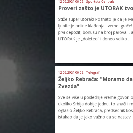
12.02.2024 06:02 - Sportska Centrala
Proveri zašto je UTORAK tvo
Stiže super utorak! Poznato je da je M
ljubitelje online klađenja i verne igr
prvi depozit, bonusu na broj parova…
UTORAK je „doleteo“ i doneo veliko …
12.02.2024 06:02 - Telegraf
Željko Rebrača: "Moramo da i
Zvezda"
Sve se više u poslednje vreme govori o
ukoliko Srbija dobije jednu, to znači 
oglasio Željko Rebrača, predsednik ko
istakao da je jako važno da se nastavi