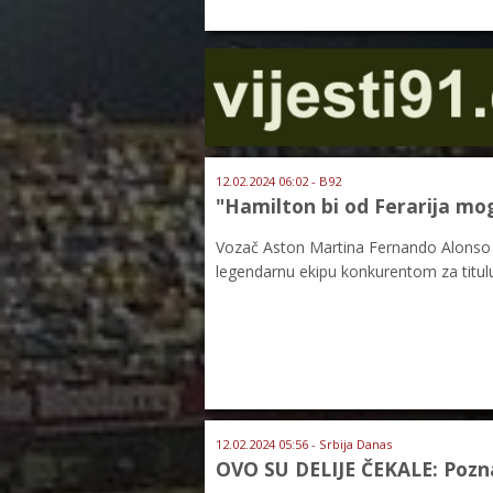
12.02.2024 06:02 - B92
"Hamilton bi od Ferarija mo
Vozač Aston Martina Fernando Alonso o
legendarnu ekipu konkurentom za titulu
12.02.2024 05:56 - Srbija Danas
OVO SU DELIJE ČEKALE: Poznat