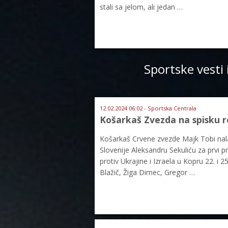
stali sa jelom, ali jedan …
Sportske vesti 
12.02.2024 06:02 - Sportska Centrala
Košarkaš Zvezda na spisku r
Košarkaš Crvene zvezde Majk Tobi nalaz
Slovenije Aleksandru Sekuliću za prvi p
protiv Ukrajine i Izraela u Kopru 22. i
Blažič, Žiga Dimec, Gregor …