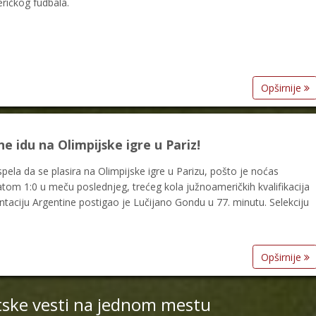
eričkog fudbala.
Opširnije
ne idu na Olimpijske igre u Pariz!
spela da se plasira na Olimpijske igre u Parizu, pošto je noćas
atom 1:0 u meču poslednjeg, trećeg kola južnoameričkih kvalifikacija
zentaciju Argentine postigao je Lučijano Gondu u 77. minutu. Selekciju
Opširnije
tske vesti na jednom mestu