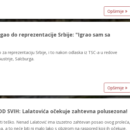
Opširnije
igao do reprezentacije Srbije: "Igrao sam sa
 za reprezentaciju Srbije, i to nakon odlaska iz TSC-a u redove
strije, Salcburga.
Opširnije
 SVIH: Lalatovića očekuje zahtevna polusezona!
 biti teško. Nenad Lalatović ima izuzetno zahtevan posao ovog proleća
, a to neće biti ni malo lako s obzirom na raspored koji ih očekuje.