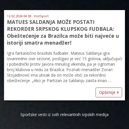
12.02.2024 04:38 - HotSport
MATUES SALDANJA MOŽE POSTATI
REKORDER SRPSKOG KLUPSKOG FUDBALA:
Obeštećenje za Brazilca može biti najveće u
istoriji smatra menadžer!
Igra fantastično brazilski fudbaler. Mateus Saldanja igra
izvanredno ove sezone, postigao je već 15 golova, uključujući
i pobednički protiv Javora minulog vikenda, pa je ogroman
broj klubova u redu za Brazilca. Poznati menadžer Zoran
Stojadinović ima utisak da on može otići za rekordno
obeštećenje. „Ako je Partizan za Saldanju zaista imao …
Opširnije
Sportske vesti iz svih relevantnih srpskih medija