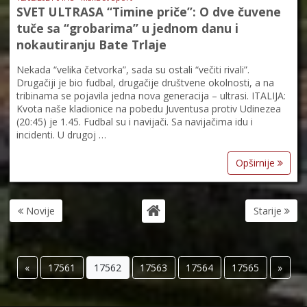
SVET ULTRASA “Timine priče”: O dve čuvene
tuče sa “grobarima” u jednom danu i
nokautiranju Bate Trlaje
Nekada “velika četvorka”, sada su ostali “večiti rivali”.
Drugačiji je bio fudbal, drugačije društvene okolnosti, a na
tribinama se pojavila jedna nova generacija – ultrasi. ITALIJA:
Kvota naše kladionice na pobedu Juventusa protiv Udinezea
(20:45) je 1.45. Fudbal su i navijači. Sa navijačima idu i
incidenti. U drugoj …
Opširnije
Novije
Starije
«
17561
17562
17563
17564
17565
»