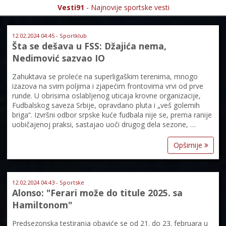
Vesti91
- Najnovije sportske vesti
12.02.2024 04:45 - Sportklub
Šta se dešava u FSS: Džajića nema,
Nedimović sazvao IO
Zahuktava se proleće na superligaškim terenima, mnogo
izazova na svim poljima i zjapećim frontovima vrvi od prve
runde. U obrisima oslabljenog uticaja krovne organizacije,
Fudbalskog saveza Srbije, opravdano pluta i „veš golemih
briga“. Izvršni odbor srpske kuće fudbala nije se, prema ranije
uobičajenoj praksi, sastajao uoči drugog dela sezone, …
Opširnije
12.02.2024 04:43 - Sportske
Alonso: "Ferari može do titule 2025. sa
Hamiltonom"
Predsezonska testiranja obaviće se od 21. do 23. februara u