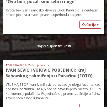
"Ovo boli, pucali smo sebi u noge"
Kvoterbek San Francisko 49-ersa Brok Pardi bio je neutešan
nakon poraza u svom prvom Superboulu karijere.
Opširnije
Najbrže sportske vesti
12.02.2024 04:33 - Večernje Novosti
IVANIŠEVIĆ I VUJOVIĆ POBEDNICI: Kraj
šahovskog takmičenja u Paraćinu (FOTO)
VELEMAJSTOR Ivan Ivanišević opravdao je ulogu favorita kao
prvi nosilac turnira i sa 6,5 poena osvojio prvo mesto u OPEN
konkurenciji polufinala Pojedinačnog prvenstva Srbije u šahu,
završenom sinoć u Paraćinu.