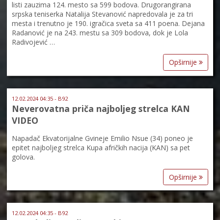
listi zauzima 124. mesto sa 599 bodova. Drugorangirana
srpska teniserka Natalija Stevanović napredovala je za tri
mesta i trenutno je 190. igračica sveta sa 411 poena. Dejana
Radanović je na 243. mestu sa 309 bodova, dok je Lola
Radivojević …
Opširnije
12.02.2024 04:35 - B92
Neverovatna priča najboljeg strelca KAN
VIDEO
Napadač Ekvatorijalne Gvineje Emilio Nsue (34) poneo je
epitet najboljeg strelca Kupa afričkih nacija (KAN) sa pet
golova.
Opširnije
12.02.2024 04:35 - B92