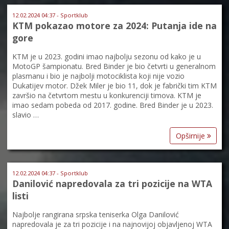
12.02.2024 04:37 - Sportklub
KTM pokazao motore za 2024: Putanja ide na
gore
KTM je u 2023. godini imao najbolju sezonu od kako je u
MotoGP šampionatu. Bred Binder je bio četvrti u generalnom
plasmanu i bio je najbolji motociklista koji nije vozio
Dukatijev motor. Džek Miler je bio 11, dok je fabrički tim KTM
završio na četvrtom mestu u konkurenciji timova. KTM je
imao sedam pobeda od 2017. godine. Bred Binder je u 2023.
slavio …
Opširnije
12.02.2024 04:37 - Sportklub
Danilović napredovala za tri pozicije na WTA
listi
Najbolje rangirana srpska teniserka Olga Danilović
napredovala je za tri pozicije i na najnovijoj objavljenoj WTA