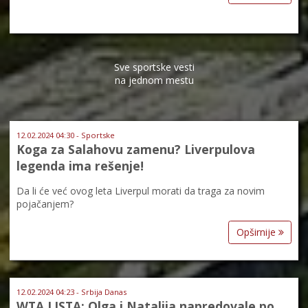
Sve sportske vesti
na jednom mestu
12.02.2024 04:30 - Sportske
Koga za Salahovu zamenu? Liverpulova
legenda ima rešenje!
Da li će već ovog leta Liverpul morati da traga za novim
pojačanjem?
Opširnije
12.02.2024 04:23 - Srbija Danas
WTA LISTA: Olga i Natalija napredovale po