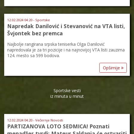
12.02.2024 04:20 - Sportske
Napredak Danilović i Stevanović na VTA listi,
Švjontek bez premca
Najbolje rangirana srpska teniserka Olga Danilović
napredovala je za tri pozicije i na najnovijoj VTA listi zauzima
124. mesto sa 599 bodova.
Opširnije
Sportske vesti
iz minuta u minut
12.02.2024 04:20 - Večernje Novosti
PARTIZANOVA LOTO SEDMICA! Poznati
menadžer tvrdi: Mateus Saldanja će ostvariti