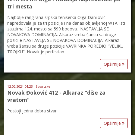
tri mesta
Najbolje rangirana srpska teniserka Olga Danilović
napredovala je za tri pozicije i na danas objavljenoj WTA listi
zauzima 124. mesto sa 599 bodova. NASTAVLJA SE
NOVAKOVA DOMINACIJA: Alkaraz vreba šansu sa druge
pozicije NASTAVLJA SE NOVAKOVA DOMINACIJA: Alkaraz
vreba šansu sa druge pozicije VAVRINKA POREDIO "VELIKU
TROJKU": Novak je perfektan …
Opširnije
12.02.2024 04:23 - Sportske
Novak Đoković 412 - Alkaraz "diše za
vratom"
Postoji jedna dobra stvar.
Opširnije