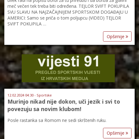
uvek radi na popisu borbi za tu priredbu i da borba za glavni
meč večeri tek treba biti određena. TEJLOR SVIFT POKUPILA
SVU SLAVU NA NAJZAČAJNIJEM SPORTSKOM DOGAĐAJU U
AMERICI: Samo se priča o tom poljupcu (VIDEO) TEJLOR
SVIFT POKUPILA …
Opširnije
12.02.2024 04:30 - Sportske
Murinjo nikad nije dokon, uči jezik i svi to
povezuju sa novim klubom!
Posle rastanka sa Romom ne sedi skrštenih ruku.
Opširnije