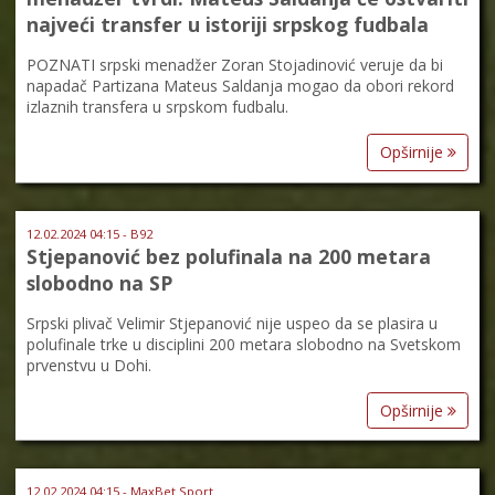
najveći transfer u istoriji srpskog fudbala
POZNATI srpski menadžer Zoran Stojadinović veruje da bi
napadač Partizana Mateus Saldanja mogao da obori rekord
izlaznih transfera u srpskom fudbalu.
Opširnije
12.02.2024 04:15 - B92
Stjepanović bez polufinala na 200 metara
slobodno na SP
Srpski plivač Velimir Stjepanović nije uspeo da se plasira u
polufinale trke u disciplini 200 metara slobodno na Svetskom
prvenstvu u Dohi.
Opširnije
12.02.2024 04:15 - MaxBet Sport