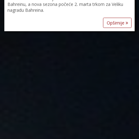
Bahreinu, a nova sezona počeće 2. marta trkom za Veliku
nagradu Bahreina.
Opširnije