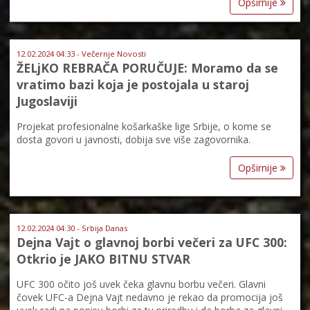
Opširnije
12.02.2024 04:33 - Večernje Novosti
ŽELjKO REBRAČA PORUČUJE: Moramo da se
vratimo bazi koja je postojala u staroj
Jugoslaviji
Projekat profesionalne košarkaške lige Srbije, o kome se
dosta govori u javnosti, dobija sve više zagovornika.
Opširnije
12.02.2024 04:30 - Srbija Danas
Dejna Vajt o glavnoj borbi večeri za UFC 300:
Otkrio je JAKO BITNU STVAR
UFC 300 očito još uvek čeka glavnu borbu večeri. Glavni
čovek UFC-a Dejna Vajt nedavno je rekao da promocija još