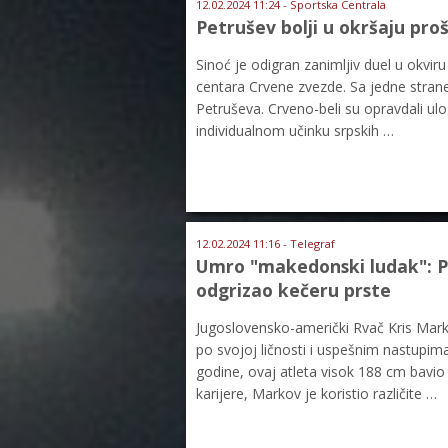
12.02.2024 11:24 - Sportska Centrala
Petrušev bolji u okršaju pr
Sinoć je odigran zanimljiv duel u okvir
centara Crvene zvezde. Sa jedne strane 
Petruševa. Crveno-beli su opravdali ulog
individualnom učinku srpskih …
12.02.2024 11:16 - Telegraf
Umro "makedonski ludak": Poz
odgrizao kečeru prste
Jugoslovensko-američki Rvač Kris Mark
po svojoj ličnosti i uspešnim nastupi
godine, ovaj atleta visok 188 cm bavi
karijere, Markov je koristio različite …