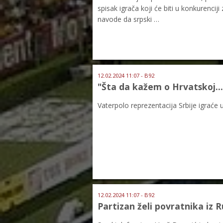
spisak igrača koji će biti u konkurencij
navode da srpski …
12.02.2024 11:07 - B92
"Šta da kažem o Hrvatskoj...
Vaterpolo reprezentacija Srbije igraće 
12.02.2024 11:07 - B92
Partizan želi povratnika iz R