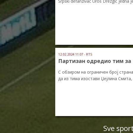
Srpski defanzivac Uroš Drezgić jedna je
12.02.2024 11:07 - RTS
Партизан одредио тим за 
С обзиром на ограничен број страна
да из тима изостави Џејлина Смита,
Sve spor