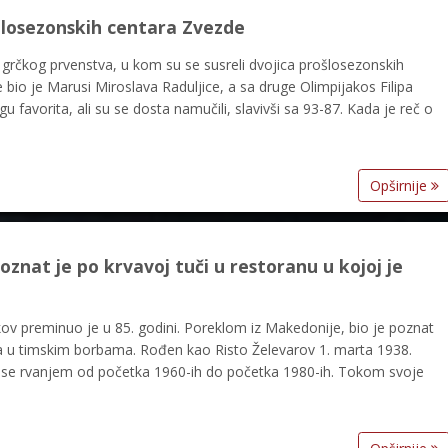
ošlosezonskih centara Zvezde
u grčkog prvenstva, u kom su se susreli dvojica prošlosezonskih
bio je Marusi Miroslava Raduljice, a sa druge Olimpijakos Filipa
u favorita, ali su se dosta namučili, slavivši sa 93-87. Kada je reč o
Opširnije
nat je po krvavoj tuči u restoranu u kojoj je
ov preminuo je u 85. godini. Poreklom iz Makedonije, bio je poznat
ma u timskim borbama. Rođen kao Risto Želevarov 1. marta 1938.
o se rvanjem od početka 1960-ih do početka 1980-ih. Tokom svoje