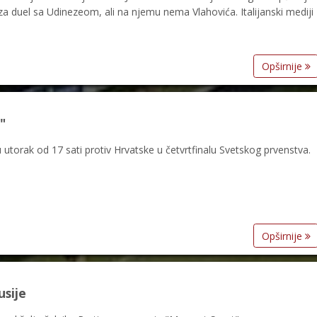
i za duel sa Udinezeom, ali na njemu nema Vlahovića. Italijanski mediji
Opširnije
"
u utorak od 17 sati protiv Hrvatske u četvrtfinalu Svetskog prvenstva.
Opširnije
usije