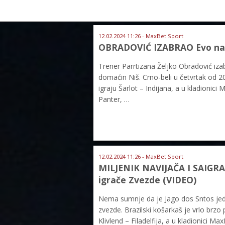
12.02.2024 11:26 - MaxBet Sport
OBRADOVIĆ IZABRAO Evo na k
Trener Parrtizana Željko Obradović iza
domaćin Niš. Crno-beli u četvrtak od 20
igraju Šarlot – Indijana, a u kladionic
Panter, …
12.02.2024 11:26 - MaxBet Sport
MILJENIK NAVIJAČA I SAIGRAČ
igrače Zvezde (VIDEO)
Nema sumnje da je Jago dos Sntos jeda
zvezde. Brazilski košarkaš je vrlo brzo 
Klivlend – Filadelfija, a u kladionici M