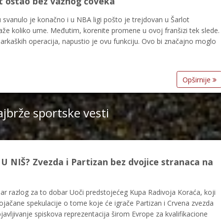
ot ostao bez važnog čoveka
 svanulo je konačno i u NBA ligi pošto je trejdovan u Šarlot
aže koliko ume. Međutim, korenite promene u ovoj franšizi tek slede.
arkaških operacija, napustio je ovu funkciju. Ovo bi značajno moglo
Opširnije
jbrže sportske vesti
 NIŠ? Zvezda i Partizan bez dvojice stranaca na
e bar razlog za to dobar Uoči predstojećeg Kupa Radivoja Koraća, koji
 pojačane spekulacije o tome koje će igrače Partizan i Crvena zvezda
javljivanje spiskova reprezentacija širom Evrope za kvalifikacione