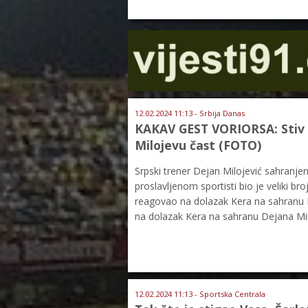
12.02.2024 11:13 - Srbija Danas
KAKAV GEST VORIORSA: Stiv Ke
Milojevu čast (FOTO)
Srpski trener Dejan Milojević sahranj
proslavljenom sportisti bio je veliki br
reagovao na dolazak Kera na sahranu
na dolazak Kera na sahranu Dejana Mi
12.02.2024 11:13 - Sportska Centrala