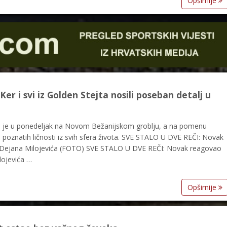
Opširnije
r i svi iz Golden Stejta nosili poseban detalj u
en je u ponedeljak na Novom Bežanijskom groblju, a na pomenu
oj poznatih ličnosti iz svih sfera života. SVE STALO U DVE REČI: Novak
 Dejana Milojevića (FOTO) SVE STALO U DVE REČI: Novak reagovao
lojevića …
Opširnije