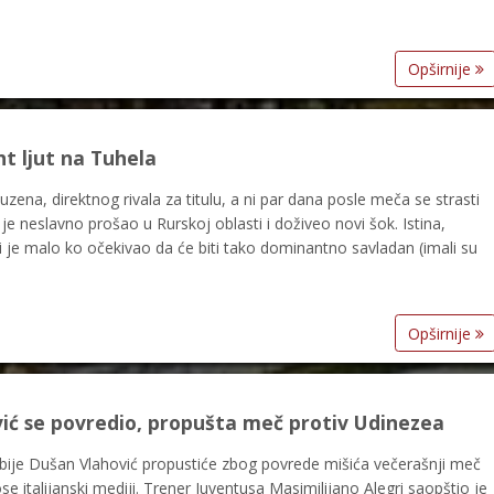
Opširnije
ht ljut na Tuhela
zena, direktnog rivala za titulu, a ni par dana posle meča se strasti
 je neslavno prošao u Rurskoj oblasti i doživeo novi šok. Istina,
i je malo ko očekivao da će biti tako dominantno savladan (imali su
Opširnije
vić se povredio, propušta meč protiv Udinezea
rbije Dušan Vlahović propustiće zbog povrede mišića večerašnji meč
se italijanski mediji. Trener Juventusa Masimilijano Alegri saopštio je