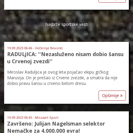
Najbrže sportske vesti
19.09.2023 06:46 - Večernje Novosti
RADULjICA: ''Nezasluženo nisam dobio šansu
u Crvenoj zvezdi''
Miroslav Raduljica je ovog leta pojačao ekipu grčkog
Marusija. On je prešao iz Crvene zvezde, a smatra da nije
dobio pravu šansu u crveno-belom dresu.
Opširnije
19.09.2023 06:45 - Mozzart Sport
Završeno: Julijan Nagelsman selektor
Nemačke za 4.000.000 evra!