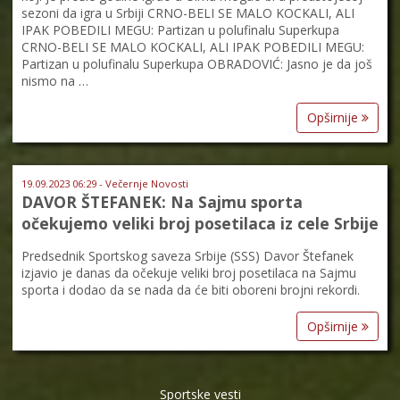
sezoni da igra u Srbiji CRNO-BELI SE MALO KOCKALI, ALI
IPAK POBEDILI MEGU: Partizan u polufinalu Superkupa
CRNO-BELI SE MALO KOCKALI, ALI IPAK POBEDILI MEGU:
Partizan u polufinalu Superkupa OBRADOVIĆ: Jasno je da još
nismo na …
Opširnije
19.09.2023 06:29 - Večernje Novosti
DAVOR ŠTEFANEK: Na Sajmu sporta
očekujemo veliki broj posetilaca iz cele Srbije
Predsednik Sportskog saveza Srbije (SSS) Davor Štefanek
izjavio je danas da očekuje veliki broj posetilaca na Sajmu
sporta i dodao da se nada da će biti oboreni brojni rekordi.
Opširnije
Sportske vesti