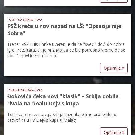
19.09.2023 06:46 - B92
PSŽ kreće u nov napad na LŠ: "Opsesija nije
dobra"
Trener PSŽ Luis Enrike uveren je da će "sveci" doći do dobre
igre i rezultata, ali je priznao da će biti potrebno vreme da se
uobliči novi identitet tima.
Opširnije
19.09.2023 06:46 - B92
Đokovića čeka novi "klasik" – Srbija dobila
rivala na finalu Dejvis kupa
Teniska reprezentacija Srbije saznala je ime protivnika u
četvrtfinalu F8 Dejvis kupa u Malagi.
Opširnije