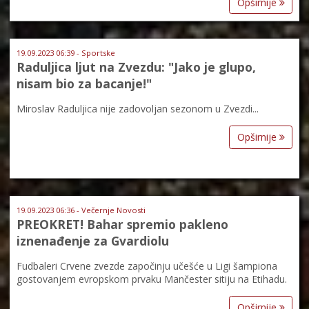
Opširnije
19.09.2023 06:39 - Sportske
Raduljica ljut na Zvezdu: "Jako je glupo,
nisam bio za bacanje!"
Miroslav Raduljica nije zadovoljan sezonom u Zvezdi...
Opširnije
19.09.2023 06:36 - Večernje Novosti
PREOKRET! Bahar spremio pakleno
iznenađenje za Gvardiolu
Fudbaleri Crvene zvezde započinju učešće u Ligi šampiona
gostovanjem evropskom prvaku Mančester sitiju na Etihadu.
Opširnije