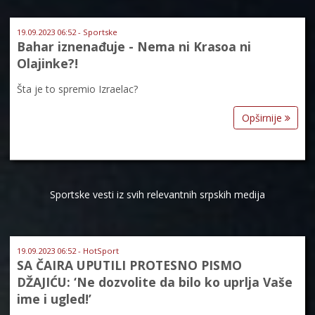
19.09.2023 06:52 - Sportske
Bahar iznenađuje - Nema ni Krasoa ni
Olajinke?!
Šta je to spremio Izraelac?
Opširnije
Sportske vesti iz svih relevantnih srpskih medija
19.09.2023 06:52 - HotSport
SA ČAIRA UPUTILI PROTESNO PISMO
DŽAJIĆU: ‘Ne dozvolite da bilo ko uprlja Vaše
ime i ugled!’