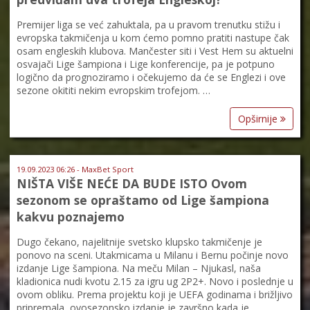
Premijer liga se već zahuktala, pa u pravom trenutku stižu i
evropska takmičenja u kom ćemo pomno pratiti nastupe čak
osam engleskih klubova. Mančester siti i Vest Hem su aktuelni
osvajači Lige šampiona i Lige konferencije, pa je potpuno
logično da prognoziramo i očekujemo da će se Englezi i ove
sezone okititi nekim evropskim trofejom. …
Opširnije
19.09.2023 06:26 - MaxBet Sport
NIŠTA VIŠE NEĆE DA BUDE ISTO Ovom
sezonom se opraštamo od Lige šampiona
kakvu poznajemo
Dugo čekano, najelitnije svetsko klupsko takmičenje je
ponovo na sceni. Utakmicama u Milanu i Bernu počinje novo
izdanje Lige šampiona. Na meču Milan – Njukasl, naša
kladionica nudi kvotu 2.15 za igru ug 2P2+. Novo i poslednje u
ovom obliku. Prema projektu koji je UEFA godinama i brižljivo
pripremala, ovosezonsko izdanje je završno kada je …