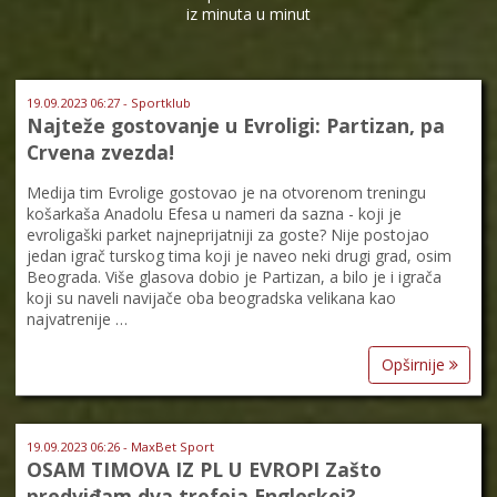
iz minuta u minut
19.09.2023 06:27 - Sportklub
Najteže gostovanje u Evroligi: Partizan, pa
Crvena zvezda!
Medija tim Evrolige gostovao je na otvorenom treningu
košarkaša Anadolu Efesa u nameri da sazna - koji je
evroligaški parket najneprijatniji za goste? Nije postojao
jedan igrač turskog tima koji je naveo neki drugi grad, osim
Beograda. Više glasova dobio je Partizan, a bilo je i igrača
koji su naveli navijače oba beogradska velikana kao
najvatrenije …
Opširnije
19.09.2023 06:26 - MaxBet Sport
OSAM TIMOVA IZ PL U EVROPI Zašto
predviđam dva trofeja Engleskoj?