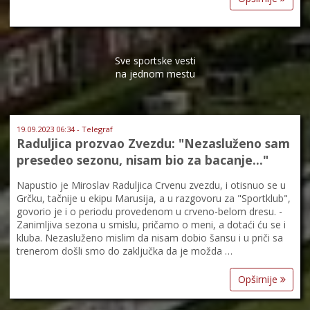
Sve sportske vesti
na jednom mestu
19.09.2023 06:34 - Telegraf
Raduljica prozvao Zvezdu: "Nezasluženo sam
presedeo sezonu, nisam bio za bacanje..."
Napustio je Miroslav Raduljica Crvenu zvezdu, i otisnuo se u
Grčku, tačnije u ekipu Marusija, a u razgovoru za "Sportklub",
govorio je i o periodu provedenom u crveno-belom dresu. -
Zanimljiva sezona u smislu, pričamo o meni, a dotaći ću se i
kluba. Nezasluženo mislim da nisam dobio šansu i u priči sa
trenerom došli smo do zaključka da je možda …
Opširnije