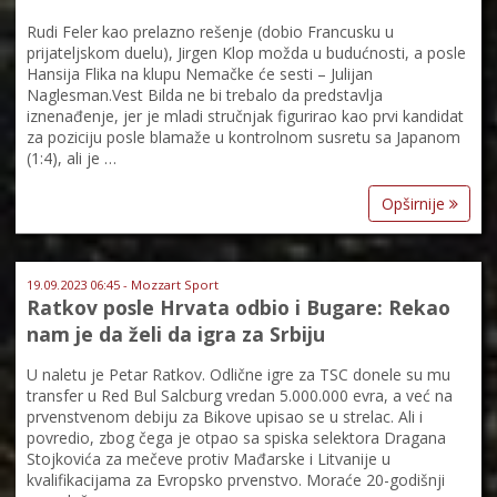
Rudi Feler kao prelazno rešenje (dobio Francusku u
prijateljskom duelu), Jirgen Klop možda u budućnosti, a posle
Hansija Flika na klupu Nemačke će sesti – Julijan
Naglesman.Vest Bilda ne bi trebalo da predstavlja
iznenađenje, jer je mladi stručnjak figurirao kao prvi kandidat
za poziciju posle blamaže u kontrolnom susretu sa Japanom
(1:4), ali je …
Opširnije
19.09.2023 06:45 - Mozzart Sport
Ratkov posle Hrvata odbio i Bugare: Rekao
nam je da želi da igra za Srbiju
U naletu je Petar Ratkov. Odlične igre za TSC donele su mu
transfer u Red Bul Salcburg vredan 5.000.000 evra, a već na
prvenstvenom debiju za Bikove upisao se u strelac. Ali i
povredio, zbog čega je otpao sa spiska selektora Dragana
Stojkovića za mečeve protiv Mađarske i Litvanije u
kvalifikacijama za Evropsko prvenstvo. Moraće 20-godišnji