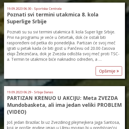
19.09.2023 06:30 - Sportska Centrala
Poznati svi termini utakmica 8. kola
Superlige Srbije
Poznati su su svi termini utakmica 8. kola Super lige Srbije.
Prvi na programu je veće u četvrtak, dok će ostali biti
raspoređeni od petka do ponedeljka. Partizan će svoj meč
igrati u petak kada će biti gost u Pančevu od 20.00 časova
ekipi Železničara, dok je Zvezda odložila svoj meč proti TSC-
a. Termin te utakmice biće naknadno određen, a …
Opširnije
19.09.2023 06:29 - Srbija Danas
PARTIZAN KRENUO U AKCIJU: Meta ZVEZDA
Mundobasketa, ali ima jedan veliki PROBLEM
(VIDEO)
Još jedan Brazilac bi uz Zvezdinog plejmejkera Jaga Santosa,
koji je prošle godine igrao u Ulmu mogao bi u predstojećoj