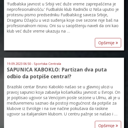
‘Fudbalska javnost u Srbiji već duže vreme zaprepašćena je
neprofesionalnošću.’ Fudbalski klub Radnički iz Niša uputio je
protesnu pismo predsedniku Fudbalskog saveza Srbije,
Draganu Džajiću u vezi suđenja koje ove sezone nije baš na
profesionalnom niovu. Oni su u saopštenju naveli da oni kao
klub već duže vreme ukazuju na …
Opširnije
19.09.2023 06:50 - Sportska Centrala
SAPUNICA KABOKLO: Partizan dva puta
odbio da potpiše centra!?
Brazilski centar Bruno Kaboklo našao se u glavnoj ulozi u
pravoj sapunici koja zabavlja košarkašku javnost u Evropi. On
je poptisao ugovor sa Vencijom posle sezone u Ulmu, ali je u
međuvremenu saznao da postoji mogućnost da potpiše za
klubove iz Evrolige i na sve načine pokušava da raskine
ugovor sa italijanskim klubom. U centru pažnje se našao i …
Opširnije