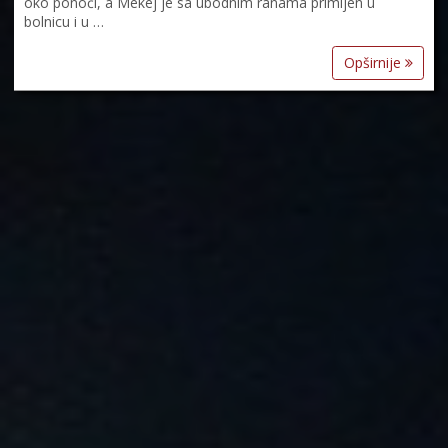
oko ponoći, a Mekej je sa ubodnim ranama primljen u
bolnicu i u …
Opširnije