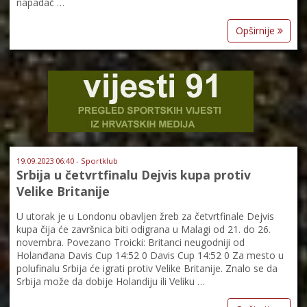
napadač …
Opširnije
19.09.2023 06:40 - Sportklub
Srbija u četvrtfinalu Dejvis kupa protiv
Velike Britanije
U utorak je u Londonu obavljen žreb za četvrtfinale Dejvis
kupa čija će završnica biti odigrana u Malagi od 21. do 26.
novembra. Povezano Troicki: Britanci neugodniji od
Holanđana Davis Cup 14:52 0 Davis Cup 14:52 0 Za mesto u
polufinalu Srbija će igrati protiv Velike Britanije. Znalo se da
Srbija može da dobije Holandiju ili Veliku …