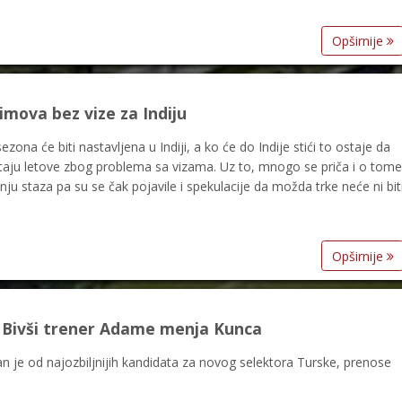
Opširnije
timova bez vize za Indiju
ona će biti nastavljena u Indiji, a ko će do Indije stići to ostaje da
uštaju letove zbog problema sa vizama. Uz to, mnogo se priča i o tome
ju staza pa su se čak pojavile i spekulacije da možda trke neće ni bit
Opširnije
 Bivši trener Adame menja Kunca
an je od najozbiljnijih kandidata za novog selektora Turske, prenose