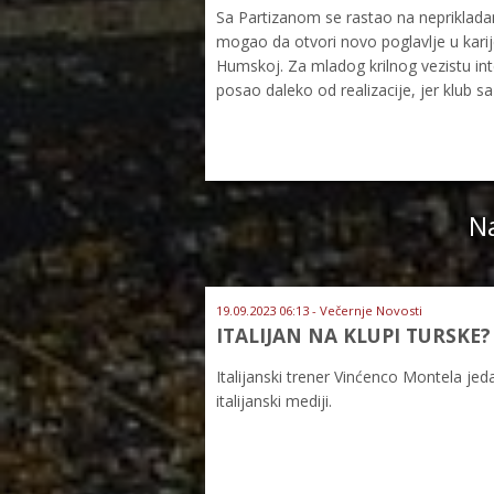
Sa Partizanom se rastao na neprikladan
mogao da otvori novo poglavlje u karij
Humskoj. Za mladog krilnog vezistu int
posao daleko od realizacije, jer klub s
Na
19.09.2023 06:13 - Večernje Novosti
ITALIJAN NA KLUPI TURSKE? 
Italijanski trener Vinćenco Montela jed
italijanski mediji.