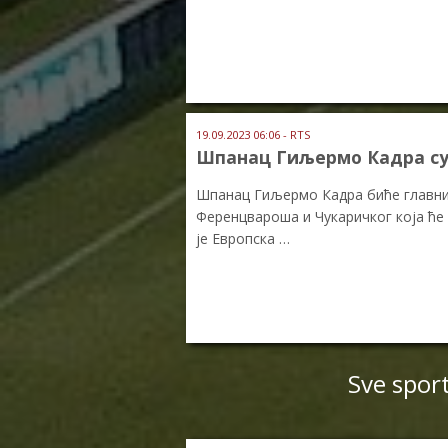
19.09.2023 06:06 - RTS
Шпанац Гиљермо Кадра су
Шпанац Гиљермо Кадра биће главни 
Ференцвароша и Чукаричког која ће 
је Европска …
Sve spor