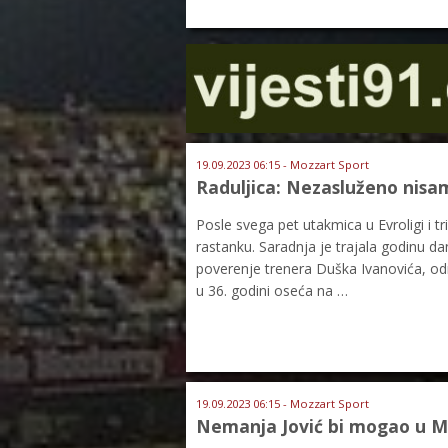
19.09.2023 06:15 - Mozzart Sport
Raduljica: Nezasluženo nisa
Posle svega pet utakmica u Evroligi i tr
rastanku. Saradnja je trajala godinu dan
poverenje trenera Duška Ivanovića, od
u 36. godini oseća na …
19.09.2023 06:15 - Mozzart Sport
Nemanja Jović bi mogao u M