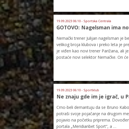
19.09.2023 06:10 - Sportska Centrala
GOTOVO: Nagelsman ima nov
Nemački trener Julijan nagelsman je be
velikog broja klubova i preko leta je
je viđen kao novi trener Parižana, ali 
postaće novi selektor Nemačke. On će
19.09.2023 06:10 - Sportklub
Ne znaju gde im je igrač, u P
Crno-beli demantuju da se Bruno Kabokl
potraši svoje pojačanje na drugom mestu
pojavio na početku priprema. Dovođen 
portala „Meridianbet Sport“, a …