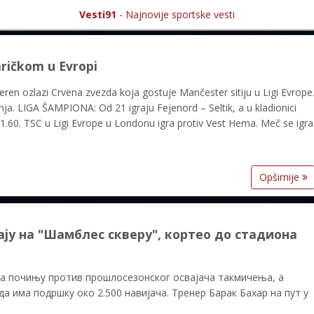
Vesti91
- Najnovije sportske vesti
aričkom u Evropi
eren ozlazi Crvena zvezda koja gostuje Mančester sitiju u Ligi Evrope
nja. LIGA ŠAMPIONA: Od 21 igraju Fejenord – Seltik, a u kladionici
60. TSC u Ligi Evrope u Londonu igra protiv Vest Hema. Meč se igra
Opširnije
ају на "Шамблес скверу", кортео до стадиона
на почињу против прошлосезонског освајача такмичења, а
да има подршку око 2.500 навијача. Тренер Барак Бахар на пут у