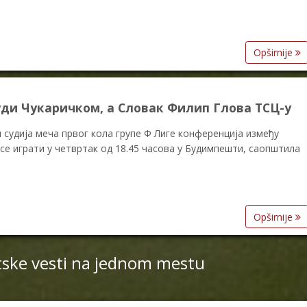
Opširnije
ди Чукаричком, a Словак Филип Глова ТСЦ-у
судија меча првог кола групе Ф Лиге конференција између
се играти у четвртак од 18.45 часова у Будимпешти, саопштила
Opširnije
tske vesti na jednom mestu