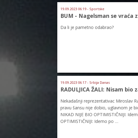
19.09.2023 06:19 - Sportske
BUM - Nagelsman se vraća za b
Da li je pametno odabrao?
19.09.2023 06:17 - Srbija Danas
RADULJICA ŽALI: Nisam bio z
Nekadašnji reprezentativac Miroslav Rad
pravu šansu nije dobio, uglavnom je bi
NIKAD NIJE BIO OPTIMISTIČNIJI: Idemo
OPTIMISTIČNIJI: Idemo po …