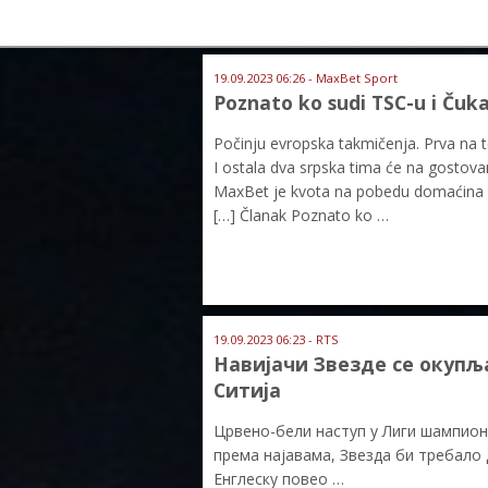
19.09.2023 06:26 - MaxBet Sport
Poznato ko sudi TSC-u i Čuk
Počinju evropska takmičenja. Prva na t
I ostala dva srpska tima će na gostova
MaxBet je kvota na pobedu domaćina 1.
[…] Članak Poznato ko …
19.09.2023 06:23 - RTS
Навијачи Звезде се окупљ
Ситија
Црвено-бели наступ у Лиги шампио
према најавама, Звезда би требало 
Енглеску повео …