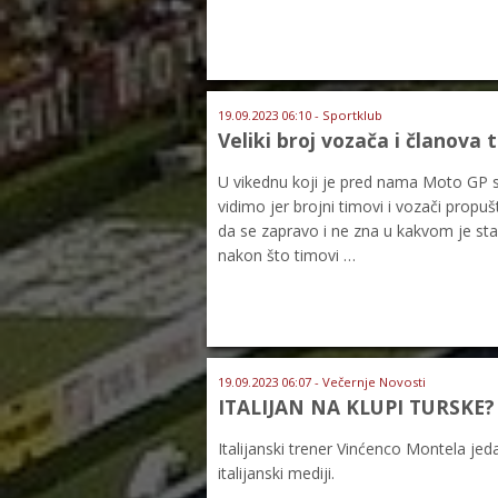
19.09.2023 06:10 - Sportklub
Veliki broj vozača i članova 
U vikednu koji je pred nama Moto GP sez
vidimo jer brojni timovi i vozači prop
da se zapravo i ne zna u kakvom je stan
nakon što timovi …
19.09.2023 06:07 - Večernje Novosti
ITALIJAN NA KLUPI TURSKE?
Italijanski trener Vinćenco Montela jed
italijanski mediji.