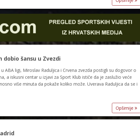
Opširnije
m dobio šansu u Zvezdi
i u ABA ligi, Miroslav Raduljica i Crvena zvezda postigli su dogovor o
a, a iskusni centar u izjavi za Sport Klub ističe da je zaslužio veće
nosno više minuta da pokaže koliko može. Uverava Raduljica da se i
Opširnije
adrid