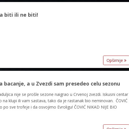
iti ili ne biti!
Opširnije
a bacanje, a u Zvezdi sam presedeo celu sezonu
uljica nije se prošle sezone naigrao u Crvenoj zvezdi. Iskusni centar
o na klupi ili vam sastava, tako da je rastanak bio neminovan. ČOVIĆ
 po sve trofeje i da osvojimo Evroligu! ČOVIĆ NIKAD NIJE BIO