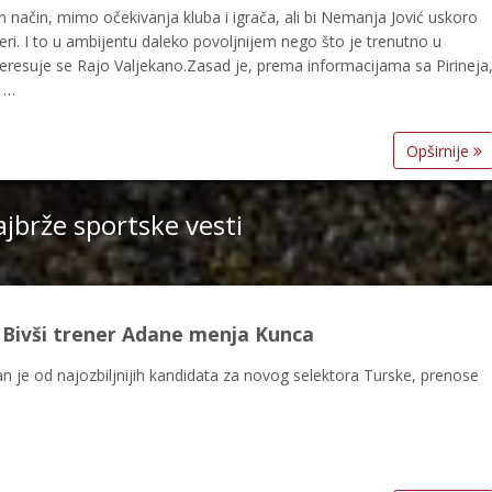
 način, mimo očekivanja kluba i igrača, ali bi Nemanja Jović uskoro
eri. I to u ambijentu daleko povoljnijem nego što je trenutno u
eresuje se Rajo Valjekano.Zasad je, prema informacijama sa Pirineja
a …
Opširnije
jbrže sportske vesti
Bivši trener Adane menja Kunca
an je od najozbiljnijih kandidata za novog selektora Turske, prenose