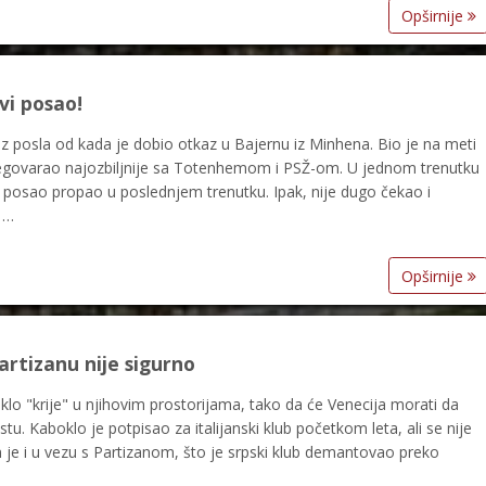
Opširnije
i posao!
z posla od kada je dobio otkaz u Bajernu iz Minhena. Bio je na meti
 pregovarao najozbiljnije sa Totenhemom i PSŽ-om. U jednom trenutku
je posao propao u poslednjem trenutku. Ipak, nije dugo čekao i
 …
Opširnije
artizanu nije sigurno
o "krije" u njihovim prostorijama, tako da će Venecija morati da
. Kaboklo je potpisao za italijanski klub početkom leta, ali se nije
je i u vezu s Partizanom, što je srpski klub demantovao preko