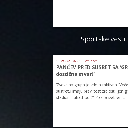
Sportske vesti 
19.09.2023 06:22 - HotSport
PANČEV PRED SUSRET SA ‘GRAĐ
dostižna stvar!’
‘Zvezdina grupa je vrlo atraktivna.’ Ve
sustretu imaju pravi test zrelosti, jer 
stadion ‘Etihad’ od 21 čas, a izabranic