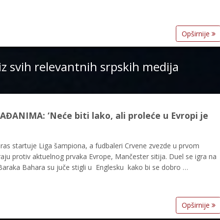
Opširnije
iz svih relevantnih srpskih medija
ANIMA: ‘Neće biti lako, ali proleće u Evropi je
čeras startuje Liga šampiona, a fudbaleri Crvene zvezde u prvom
igraju protiv aktuelnog prvaka Evrope, Mančester sitija. Duel se igra na
i Baraka Bahara su juče stigli u Englesku kako bi se dobro …
Opširnije