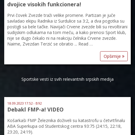
dvojice visokih funkcionera!
Prvi čovek Zvezde traži velike promene. Partizan je juče
savladao ekipu Radnika iz Surdulice sa 3:2, a dva pogotka su
postigli sa bele tačke. Navijači Crvene zvezde bili su revoltirani
sudijskim odlukama na tom meču, a kako prenosi Sport klub,
nije se dugo čekalo ni na reakciju čelnika Crvene zvezde.
Naime, Zvezdan Terzić se obratio ... Read …
Opširnije
Sportske vesti iz svih relevantnih srpskih medija
18.09.2023 17:52 - B92
Debakl FMP-a! VIDEO
Košarkaši FMP Železnika doživeli su katastrofu u četvrtfinalu
ABA Superkupa od Studentskog centra 93:75 (24:15, 22:18,
23:20, 24:19).