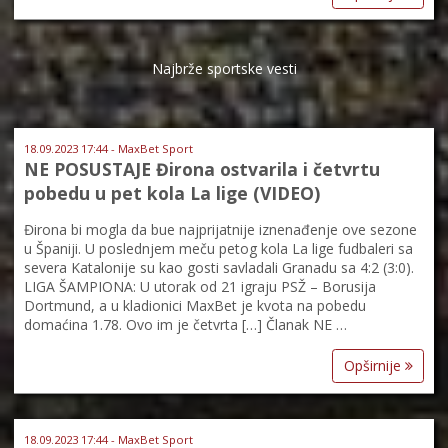
Najbrže sportske vesti
18.09.2023 17:44 - MaxBet Sport
NE POSUSTAJE Đirona ostvarila i četvrtu
pobedu u pet kola La lige (VIDEO)
Đirona bi mogla da bue najprijatnije iznenađenje ove sezone
u Španiji. U poslednjem meču petog kola La lige fudbaleri sa
severa Katalonije su kao gosti savladali Granadu sa 4:2 (3:0).
LIGA ŠAMPIONA: U utorak od 21 igraju PSŽ – Borusija
Dortmund, a u kladionici MaxBet je kvota na pobedu
domaćina 1.78. Ovo im je četvrta […] Članak NE …
Opširnije
18.09.2023 17:44 - MaxBet Sport