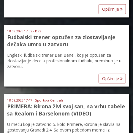
Opširnije
18.09.2023 17:52 - B92
Fudbalski trener optužen za zlostavljanje
dečaka umro u zatvoru
Engleski fudbalski trener Beri Benel, koji je optužen za
zlostavljanje dece u profesionalnom fudbalu, preminuo je u
zatvoru,
Opširnije
18.09.2023 17:47 - Sportska Centrala
PRIMERA: Đirona živi svoj san, na vrhu tabele
sa Realom i Barselonom (VIDEO)
U meču koji je zatvorio 5. kolo Primere, Đirona je slavila na
gostovanju Granadi 2:4. Sa ovom pobedom momci iz