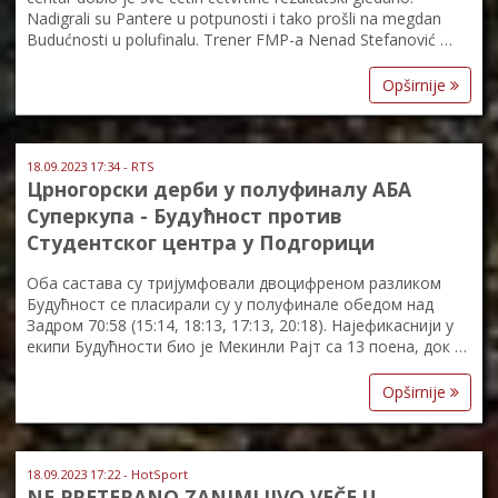
Nadigrali su Pantere u potpunosti i tako prošli na megdan
Budućnosti u polufinalu. Trener FMP-a Nenad Stefanović …
Opširnije
18.09.2023 17:34 - RTS
Црногорски дерби у полуфиналу АБА
Суперкупа - Будућност против
Студентског центра у Подгорици
Оба састава су тријумфовали двоцифреном разликом
Будућност се пласирали су у полуфинале обедом над
Задром 70:58 (15:14, 18:13, 17:13, 20:18). Најефикаснији у
екипи Будућности био је Мекинли Рајт са 13 поена, док …
Opširnije
18.09.2023 17:22 - HotSport
NE PRETERANO ZANIMLJIVO VEČE U