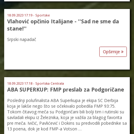
18.09.2023 17:19 - Sportske
Vlahović opčinio Italijane - ''Sad ne sme da
stane!''
Srpski napadač
Opširnije
18.09.2023 17:18 - Sportska Centrala
ABA SUPERKUP: FMP preslab za Podgoričane
Poslednji polufinalista ABA Superkupa je ekipa SC Derbija
koja je lakše nego što se očekivalo pobedila FMP 93:75.
Tokom čitavog meča su Podgoričani bili bolji tim i rutinski su
savladali ekipu iz Železnika, koja je važila za blagog favorita
pre meča. Ivičić, Pavlićević i Dokins su predvodili pobednike sa
13 poena, dok je kod FMP-a Votson …