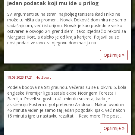
jedan podatak koji mu ide u prilog
Svi argumenti su na strani najboljeg tenisera ikad i niko ne
može tu ništa da promeni, Novak Đoković dominira ne samo
sadašnjicom, već i istorijom. Novak je kao poslednje veliko
ostvarenje osvojio 24. grend slem i tako izjednačio rekord sa
Margaret Kort, a daleko je od kraja karijere. Pojavili su se
novi podaci vezano za njegovu dominaciju na …
Opširnije
18.09.2023 17:21 - HotSport
Podela bodova na Siti graundu. Večeras su se u okviru 5. kola
engleske Premijer lige sastale ekipe Notingem Foresta i
Barnlija. Poveli su gosti u 41. minutu susreta, kada je
asistenciju Fostera u gol pretvorio Amdouni. Nakon uvodnih
45 minuta viđen je samo taj jedan pogodak. Ipak, već nakon
15 minuta igre u nastavku rezultat ... Read more The post …
Opširnije