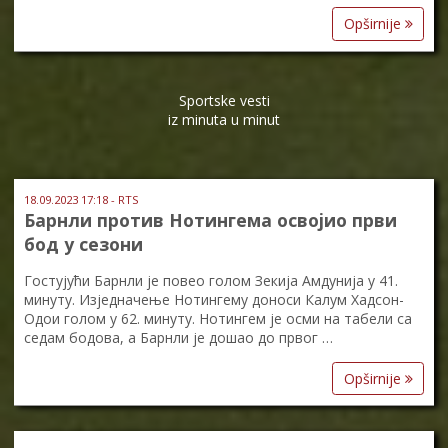
Opširnije
Sportske vesti
iz minuta u minut
18.09.2023 17:18 - RTS
Барнли против Нотингема освојио први
бод у сезони
Гостујући Барнли је повео голом Зекија Амдунија у 41.
минуту. Изједначење Нотингему доноси Калум Хадсон-
Одои голом у 62. минуту. Нотингем је осми на табели са
седам бодова, а Барнли је дошао до првог …
Opširnije