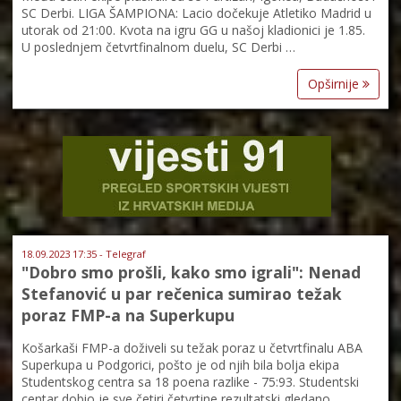
SC Derbi. LIGA ŠAMPIONA: Lacio dočekuje Atletiko Madrid u
utorak od 21:00. Kvota na igru GG u našoj kladionici je 1.85.
U poslednjem četvrtfinalnom duelu, SC Derbi …
Opširnije
18.09.2023 17:35 - Telegraf
"Dobro smo prošli, kako smo igrali": Nenad
Stefanović u par rečenica sumirao težak
poraz FMP-a na Superkupu
Košarkaši FMP-a doživeli su težak poraz u četvrtfinalu ABA
Superkupa u Podgorici, pošto je od njih bila bolja ekipa
Studentskog centra sa 18 poena razlike - 75:93. Studentski
centar dobio je sve četiri četvrtine rezultatski gledano.