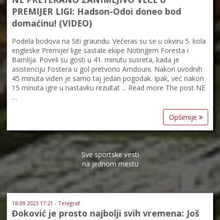
PREMIJER LIGI: Hadson-Odoi doneo bod
domaćinu! (VIDEO)
Podela bodova na Siti graundu. Večeras su se u okviru 5. kola
engleske Premijer lige sastale ekipe Notingem Foresta i
Barnlija. Poveli su gosti u 41. minutu susreta, kada je
asistenciju Fostera u gol pretvorio Amdouni. Nakon uvodnih
45 minuta viđen je samo taj jedan pogodak. Ipak, već nakon
15 minuta igre u nastavku rezultat ... Read more The post NE
…
Opširnije
Sve sportske vesti
na jednom mestu
18.09.2023 17:21 - Telegraf
Đoković je prosto najbolji svih vremena: Još