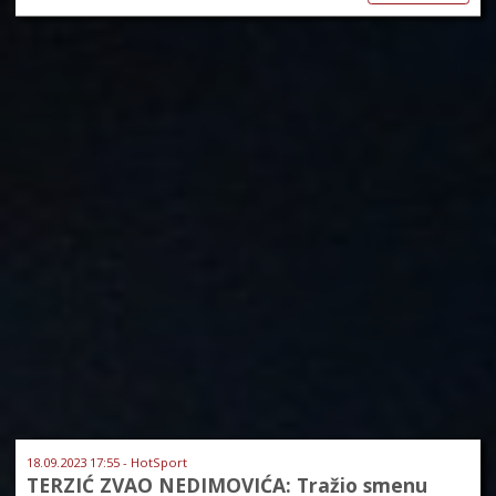
18.09.2023 17:55 - HotSport
TERZIĆ ZVAO NEDIMOVIĆA: Tražio smenu