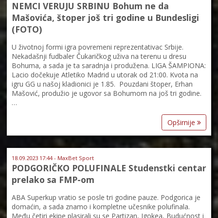
NEMCI VERUJU SRBINU Bohum ne da
Mašovića, štoper još tri godine u Bundesligi
(FOTO)
U životnoj formi igra povremeni reprezentativac Srbije.
Nekadašnji fudbaler Čukaričkog uživa na terenu u dresu
Bohuma, a sada je ta saradnja i produžena. LIGA ŠAMPIONA:
Lacio dočekuje Atletiko Madrid u utorak od 21:00. Kvota na
igru GG u našoj kladionici je 1.85. Pouzdani štoper, Erhan
Mašović, produžio je ugovor sa Bohumom na još tri godine.
…
Opširnije
18.09.2023 17:44 - MaxBet Sport
PODGORIČKO POLUFINALE Studenstki centar
prelako sa FMP-om
ABA Superkup vratio se posle tri godine pauze. Podgorica je
domaćin, a sada znamo i kompletne učesnike polufinala.
Među četiri ekipe plasirali su se Partizan, Igokea, Budućnost i