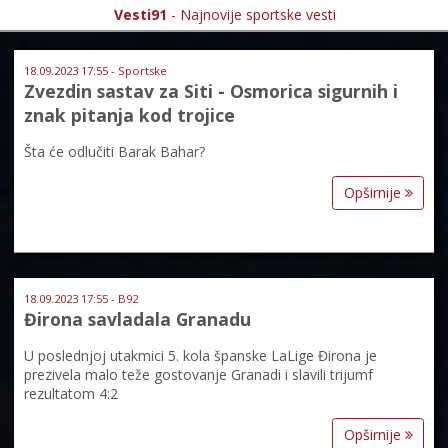
Vesti91
- Najnovije sportske vesti
18.09.2023 17:55 - Sportske
Zvezdin sastav za Siti - Osmorica sigurnih i
znak pitanja kod trojice
Šta će odlučiti Barak Bahar?
Opširnije
18.09.2023 17:55 - B92
Đirona savladala Granadu
U poslednjoj utakmici 5. kola španske LaLige Đirona je
prezivela malo teže gostovanje Granadi i slavili trijumf
rezultatom 4:2
Opširnije