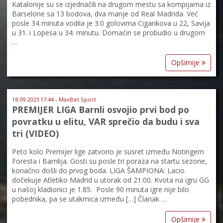
Katalonije su se izjednačili na drugom mestu sa kompijama iz
Barselone sa 13 bodova, dva manje od Real Madrida. Već
posle 34 minuta vodila je 3:0 golovima Cigankova u 22, Savija
u 31. i Lopesa u 34. minutu. Domaćin se probudio u drugom
…
Opširnije
18.09.2023 17:44 - MaxBet Sport
PREMIJER LIGA Barnli osvojio prvi bod po
povratku u elitu, VAR sprečio da budu i sva
tri (VIDEO)
Peto kolo Premijer lige zatvorio je susret između Notingem
Foresta i Barnlija. Gosti su posle tri poraza na startu sezone,
konačno došli do prvog boda. LIGA ŠAMPIONA: Lacio
dočekuje Atletiko Madrid u utorak od 21:00. Kvota na igru GG
u našoj kladionici je 1.85. Posle 90 minuta igre nije bilo
pobednika, pa se utakmica između […] Članak …
Opširnije