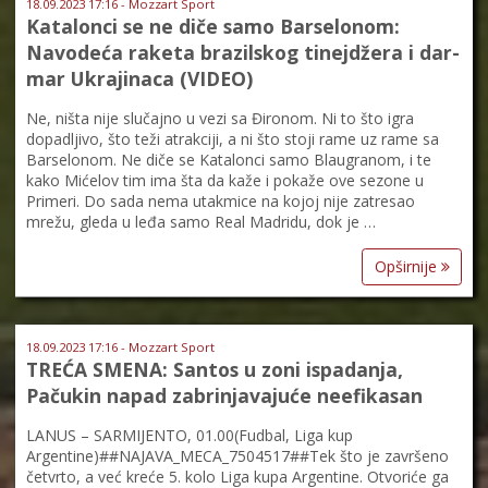
18.09.2023 17:16 - Mozzart Sport
Katalonci se ne diče samo Barselonom:
Navodeća raketa brazilskog tinejdžera i dar-
mar Ukrajinaca (VIDEO)
Ne, ništa nije slučajno u vezi sa Đironom. Ni to što igra
dopadljivo, što teži atrakciji, a ni što stoji rame uz rame sa
Barselonom. Ne diče se Katalonci samo Blaugranom, i te
kako Mićelov tim ima šta da kaže i pokaže ove sezone u
Primeri. Do sada nema utakmice na kojoj nije zatresao
mrežu, gleda u leđa samo Real Madridu, dok je …
Opširnije
18.09.2023 17:16 - Mozzart Sport
TREĆA SMENA: Santos u zoni ispadanja,
Pačukin napad zabrinjavajuće neefikasan
LANUS – SARMIJENTO, 01.00(Fudbal, Liga kup
Argentine)##NAJAVA_MECA_7504517##Tek što je završeno
četvrto, a već kreće 5. kolo Liga kupa Argentine. Otvoriće ga