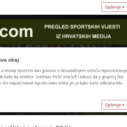
Opširnije
sve okej
 u emisiji SportSKi dan govorio o dosadašnjem učešću reprezentacije
e kaže da selektor Svetislav Pešić ima luft i luksuz da u grupnoj fazi
m što napad nekad nije bio kako treba jer je kako kaže odbrana bila
Opširnije