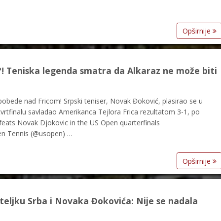
Opširnije
Teniska legenda smatra da Alkaraz ne može biti
obede nad Fricom! Srpski teniser, Novak Đoković, plasirao se u
vrtfinalu savladao Amerikanca Tejlora Frica rezultatom 3-1, po
efeats Novak Djokovic in the US Open quarterfinals
en Tennis (@usopen) …
Opširnije
teljku Srba i Novaka Đokovića: Nije se nadala