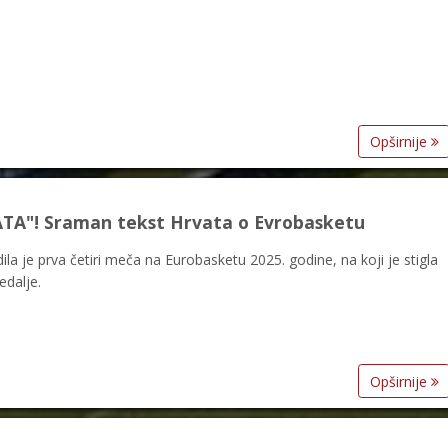
Opširnije
ATA"! Sraman tekst Hrvata o Evrobasketu
la je prva četiri meča na Eurobasketu 2025. godine, na koji je stigla
edalje.
Opširnije