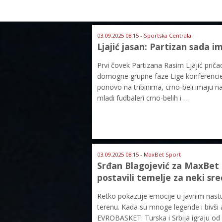
03.09.2025 08:15 - Sportska Centrala
Ljajić jasan: Partizan sada 
Prvi čovek Partizana Rasim Ljajić prič
domogne grupne faze Lige konferencie a
ponovo na tribinima, crno-beli imaju n
mladi fudbaleri crno-belih i …
03.09.2025 08:15 - MaxBet Sport
Srđan Blagojević za MaxBet S
postavili temelje za neki sreć
Retko pokazuje emocije u javnim nastu
terenu. Kada su mnoge legende i bivši 
EVROBASKET: Turska i Srbija igraju od 