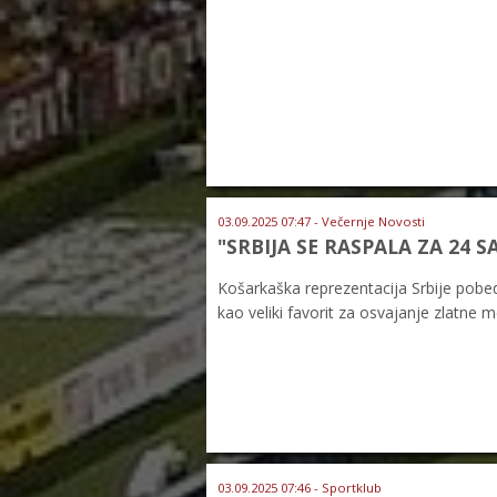
03.09.2025 07:47 - Večernje Novosti
"SRBIJA SE RASPALA ZA 24 S
Košarkaška reprezentacija Srbije pobedi
kao veliki favorit za osvajanje zlatne m
03.09.2025 07:46 - Sportklub