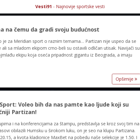
Vesti91
- Najnovije sportske vesti
ima na čemu da gradi svoju budućnost
ao je za Meridian sport o raznim temama… Partizan nije uspeo da se
li sa mladom ekipom crno-beli su ostavili odličan utisak. Navijači su
ajmlađu ekipu koja oseća pripadnost gigantu iz Beograda, a imaju
Opširnije
port: Voleo bih da nas pamte kao ljude koji su
niji Partizan!
pima i na konferencijama za štampu, predstavlja se kroz svoj tim na
asovi obilazili Humsku u širokom luku, on je seo na klupu Partizana.
20.15, a kvota kladionice MaxBet na pobedu naše selekcije je 1.50. I