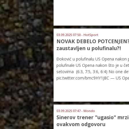
03.09.2025 07:50 - HotSport
NOVAK DEBELO POTCENJEN?! 
zaustavljen u polufinalu?!
Đoković u polufinalu US Opena nakon p
polufinale US Opena nakon što je u čet
setovima (6:3, 7:5, 3:6, 6:4) No one d
pic.twitter.com/bmc9HY1J8C — US Op
03.09.2025 07:47 - Mondo
Sinerov trener "ugasio" mrzi
ovakvom odgovoru