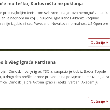
iće mu teško, Karlos ništa ne poklanja
 je pred najboljim teniserom svih vremena gotovo nemoguć zadatak.
n je načinom na koji u Njujorku igra Karlos Alkaraz. Potpuno
la nije izgubio ni set. Povezano: Novakova normalnost US Open pre
Opširnije
o bivšeg igrača Partizana
jan Dimoski novi je igrač TSC-a, saopštio je klub iz Bačke Topole.
ja, a drugi deo prošle sezone proveo je na pozajmici u Partizanu, a za
mice. Dimoski je pre Akrona igrao i Teteks, Vardar i Akademiju
Opširnije