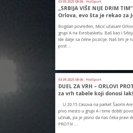
03.09.2025 08:06 - HotSport
„SRBIJA VIŠE NIJE DRIM TIM
Orlova, evo šta je rekao za J
Bogdan povređen, Micić užasan! Orlove
grupi A na Evrobasketu. Baš kao i Srbij
ide dalje sa čelne pozicije. Naš tim je 
post …
03.09.2025 08:06 - HotSport
DUEL ZA VRH – ORLOVI PROT
za vrh tabele koji donosi la
U 20.15 časova na parket Šaomi Arene u
prvo mesto u grupi A i time dobiti pov
učinak, pa je jasno da nas čeka prav
PROTIV …