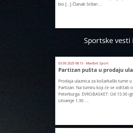
bio […] Članak Srđan …
Sportske vesti 
03.09.2025 08:15 - MaxBet Sport
Partizan pušta u prodaju ulaz
Prodaja ulaznica za košarkaški turnir 
Partizan. Na turniru koji će se održati
Peterburga. EVROBASKET: Od 15:30 igra
Litvanije 1.30. …