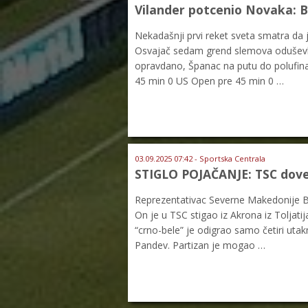
Vilander potcenio Novaka: B
Nekadašnji prvi reket sveta smatra da
Osvajač sedam grend slemova oduševlje
opravdano, Španac na putu do polufina
45 min 0 US Open pre 45 min 0 …
03.09.2025 07:42 - Sportska Centrala
STIGLO POJAČANJE: TSC dove
Reprezentativac Severne Makedonije Bo
On je u TSC stigao iz Akrona iz Toljati
“crno-bele” je odigrao samo četiri utak
Pandev. Partizan je mogao …