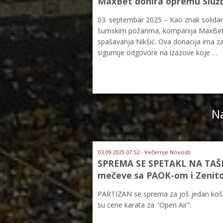
MaxBet donira opremu Službi
03. septembar 2025 – Kao znak solida
šumskim požarima, kompanija MaxBet ob
spašavanja Nikšić. Ova donacija ima za 
sigurnije odgovore na izazove koje …
Na
03.09.2025 07:52 - Večernje Novosti
SPREMA SE SPETAKL NA TAŠM
mečeve sa PAOK-om i Zenit
PARTIZAN se sprema za još jedan košar
su cene karata za "Open Air".