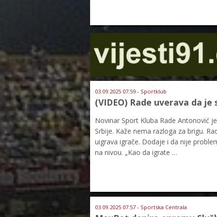
03.09.2025 07:59 - Sportklub
(VIDEO) Rade uverava da je 
Novinar Sport Kluba Rade Antonović je
Srbije. Kaže nema razloga za brigu. Rad
uigrava igrače. Dodaje i da nije proble
na nivou. „Kao da igrate …
03.09.2025 07:57 - Sportska Centrala