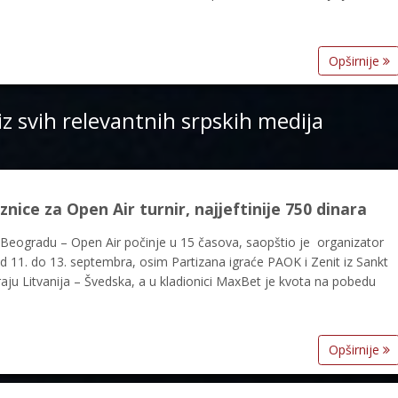
Opširnije
iz svih relevantnih srpskih medija
nice za Open Air turnir, najjeftinije 750 dinara
u Beogradu – Open Air počinje u 15 časova, saopštio je organizator
 od 11. do 13. septembra, osim Partizana igraće PAOK i Zenit iz Sankt
ju Litvanija – Švedska, a u kladionici MaxBet je kvota na pobedu
Opširnije