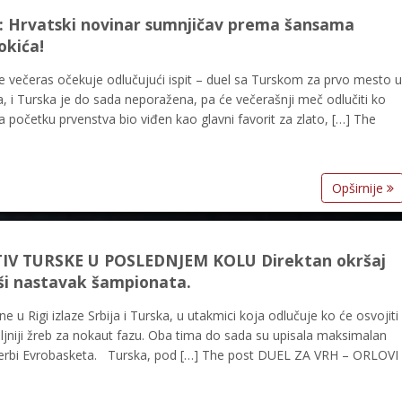
“: Hrvatski novinar sumnjičav prema šansama
okića!
 večeras očekuje odlučujući ispit – duel sa Turskom za prvo mesto u
a, i Turska je do sada neporažena, pa će večerašnji meč odlučiti ko
na početku prvenstva bio viđen kao glavni favorit za zlato, […] The
Opširnije
IV TURSKE U POSLEDNJEM KOLU Direktan okršaj
kši nastavak šampionata.
 Rigi izlaze Srbija i Turska, u utakmici koja odlučuje ko će osvojiti
oljniji žreb za nokaut fazu. Oba tima do sada su upisala maksimalan
i derbi Evrobasketa. Turska, pod […] The post DUEL ZA VRH – ORLOVI