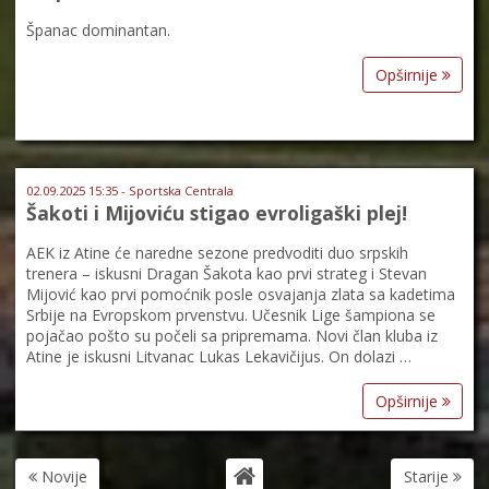
Španac dominantan.
Opširnije
02.09.2025 15:35 - Sportska Centrala
Šakoti i Mijoviću stigao evroligaški plej!
AEK iz Atine će naredne sezone predvoditi duo srpskih
trenera – iskusni Dragan Šakota kao prvi strateg i Stevan
Mijović kao prvi pomoćnik posle osvajanja zlata sa kadetima
Srbije na Evropskom prvenstvu. Učesnik Lige šampiona se
pojačao pošto su počeli sa pripremama. Novi član kluba iz
Atine je iskusni Litvanac Lukas Lekavičijus. On dolazi …
Opširnije
Novije
Starije