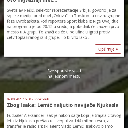
Svetislav Pešić, selektor reprezentacije Srbije, govorio je za
srpske medije pred duel „Orlova“ sa Turskom u okviru grupne
faze Evrobasketa. /od reportera Sport kluba iz Rige Ovaj duel
na programu je od 20.15 u sredu, a pobednik će zauzeti prvo
mesto u A grupi. To znači da će u polufinalu igrati protiv
četvrtoplasiranog iz B grupe. To bi vrlo lako …
Opširnije
Sve sportske vesti
na jednom mestu
02.09.2025 15:50 - Sportklub
Zbog Isaka: Lemić naljutio navijače Njukasla
Fudbaler Aleksander Isak je nakon sage koja je trajala čitavog
leta iz Njukasla prešao u Liverpul za 144 miliona evra, a
transfer je radio srpski agent Vlado Lemić. Isakovo pismo