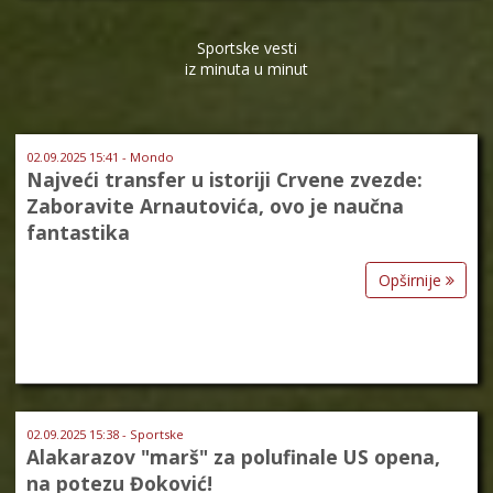
Sportske vesti
iz minuta u minut
02.09.2025 15:41 - Mondo
Najveći transfer u istoriji Crvene zvezde:
Zaboravite Arnautovića, ovo je naučna
fantastika
Opširnije
02.09.2025 15:38 - Sportske
Alakarazov "marš" za polufinale US opena,
na potezu Đoković!