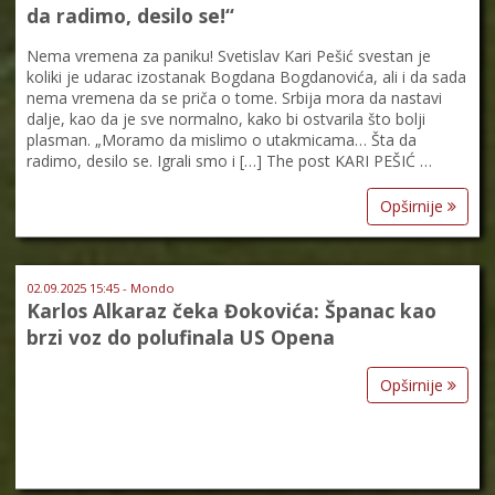
da radimo, desilo se!“
Nema vremena za paniku! Svetislav Kari Pešić svestan je
koliki je udarac izostanak Bogdana Bogdanovića, ali i da sada
nema vremena da se priča o tome. Srbija mora da nastavi
dalje, kao da je sve normalno, kako bi ostvarila što bolji
plasman. „Moramo da mislimo o utakmicama… Šta da
radimo, desilo se. Igrali smo i […] The post KARI PEŠIĆ …
Opširnije
02.09.2025 15:45 - Mondo
Karlos Alkaraz čeka Đokovića: Španac kao
brzi voz do polufinala US Opena
Opširnije