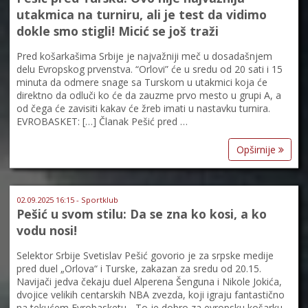
utakmica na turniru, ali je test da vidimo
dokle smo stigli! Micić se još traži
Pred košarkašima Srbije je najvažniji meč u dosadašnjem
delu Evropskog prvenstva. “Orlovi” će u sredu od 20 sati i 15
minuta da odmere snage sa Turskom u utakmici koja će
direktno da odluči ko će da zauzme prvo mesto u grupi A, a
od čega će zavisiti kakav će žreb imati u nastavku turnira.
EVROBASKET: […] Članak Pešić pred …
Opširnije
02.09.2025 16:15 - Sportklub
Pešić u svom stilu: Da se zna ko kosi, a ko
vodu nosi!
Selektor Srbije Svetislav Pešić govorio je za srpske medije
pred duel „Orlova“ i Turske, zakazan za sredu od 20.15.
Navijači jedva čekaju duel Alperena Šenguna i Nikole Jokića,
dvojice velikih centarskih NBA zvezda, koji igraju fantastično
na tekućem Evrobasketu. „To je dobro za evropsku košarku.