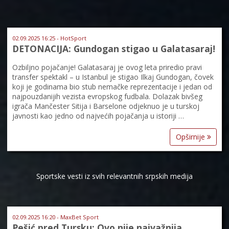
02.09.2025 16:25 - HotSport
DETONACIJA: Gundogan stigao u Galatasaraj!
Ozbiljno pojačanje! Galatasaraj je ovog leta priredio pravi
transfer spektakl – u Istanbul je stigao Ilkaj Gundogan, čovek
koji je godinama bio stub nemačke reprezentacije i jedan od
najpouzdanijih vezista evropskog fudbala. Dolazak bivšeg
igrača Mančester Sitija i Barselone odjeknuo je u turskoj
javnosti kao jedno od najvećih pojačanja u istoriji …
Opširnije
Sportske vesti iz svih relevantnih srpskih medija
02.09.2025 16:20 - MaxBet Sport
Pešić pred Tursku: Ovo nije najvažnija