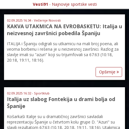
Vesti91
- Najnovije sportske vesti
02.09.2025 16:34 - Večernje Novosti
KAKVA UTAKMICA NA EVROBASKETU: Italija u
neizvesnoj završnici pobedila Španiju
ITALIJA i Španiju odigrali su utkamicu na mali broj poena, ali
veoma borbenu i rešena je u neizvesnoj završnici. Razlog za
slavlje imali su "azuri" koji su trijumfovali sa 67:63 (10:18,
20:18, 19:11, 18:16).
Opširnije
02.09.2025 16:32 - Sportklub
Italija uz slabog Fontekija u drami bolja od
Španije
Košarkaši Italije su u dramatičnoj završnici savladali
reprezentaciju Španije u četvrtom kolu grupe D. "Azuri" su
slavili rezultatom 67:63 (10.18, 20:18, 19:11, 18:16). Utakmica