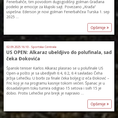
Fenerbahče, tim povodom dugogodišnji golman Građana
podelio je emocije za klupski sajt. Povezano „Krađa“
uspešna: Ederson je novi golman Fenerbahčea Turska 1. sep
2025 …
Opširnije
02.09.2025 16:10 - Sportska Centrala
US OPEN: Alkaraz ubeldjivo do polufinala, sad
čeka Đokovića
Španski teniser Karlos Alkaraz plasirao se u polufinale US
Open-a pošto je sa ubedljivih 6:4, 6:2, 6:4 savladao Čeha
Jiržija Lehečku. U borbi za finale čeka boljeg iz eča Đoković –
Fric koji je na programu kasnije tokom večeri. Španac je u
dosadašnjem toku turnira odigrao 15 setova i svih 15 je
dobio. Protiv Lehečke prvi brejk je napravio …
Opširnije