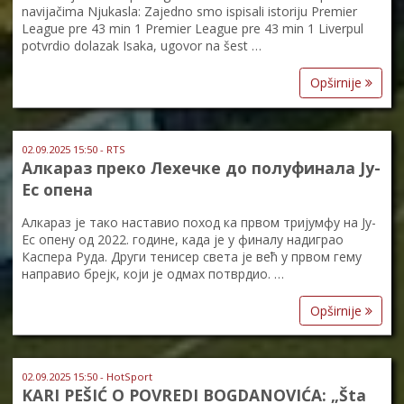
navijačima Njukasla: Zajedno smo ispisali istoriju Premier
League pre 43 min 1 Premier League pre 43 min 1 Liverpul
potvrdio dolazak Isaka, ugovor na šest …
Opširnije
02.09.2025 15:50 - RTS
Алкараз преко Лехечке до полуфинала Ју-
Ес опена
Алкараз је тако наставио поход ка првом тријумфу на Ју-
Ес опену од 2022. године, када је у финалу надиграо
Каспера Руда. Други тенисер света је већ у првом гему
направио брејк, који је одмах потврдио. …
Opširnije
02.09.2025 15:50 - HotSport
KARI PEŠIĆ O POVREDI BOGDANOVIĆA: „Šta