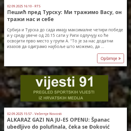
02.09.2025 16:10 - RTS
Пешић пред Турску: Ми тражимо Васу, он
тражи нас и себе
Србија и Турска до сада имају максималне четири победе
и у среду увече од 20.15 сати у Риги одлучују ко ће
освојити прво место у групи А. "То је за нас додатни
изазов да одиграмо најбоље што можемо, да …
Opširnije
02.09.2025 15:57 - Večernje Novosti
ALKARAZ GAZI NA JU-ES OPENU: Španac
ubedljivo do polufinala, čeka se Đoković