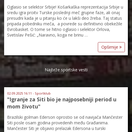
Oglasio se selektor Srbije! Košarkaška reprezentacija Srbije u
sredu igra proitv Turske poslednji meč grupne faze, ali onaj
presudni kada je u pitanju ko će u lakši deo žreba. Taj status
pripada pobedniku meča, a povrede su definitivno obekežile
Evrobasket. O tome se hitno oglasio i selektor Orlova,
Svetislav Pešić: „Naravno, koga ne brinu …
Opširnije
Najbrže sportske vesti
02.09.2025 16:11 - Sportklub
"Igranje za Siti bio je najposebniji period u
mom životu"
Brazilski golman Ederson oprostio se od navijača Mančester
Siti posle osam godina provedenih među Građanima.
Mančester Siti je objavio prelazak Edersona u turski