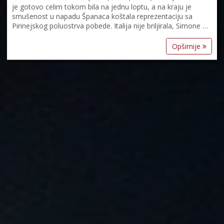
je gotovo celim tokom bila na jednu loptu, a na kraju je
smušenost u napadu Španaca koštala reprezentaciju sa
Pirinejskog poluostrva pobede. Italija nije briljirala, Simone …
Opširnije