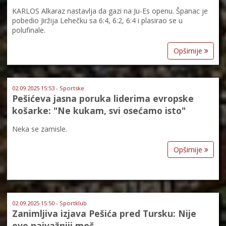
KARLOS Alkaraz nastavlja da gazi na Ju-Es openu. Španac je
pobedio Jiržija Lehečku sa 6:4, 6:2, 6:4 i plasirao se u
polufinale.
Opširnije
02.09.2025 15:53 - Sportske
Pešićeva jasna poruka liderima evropske
košarke: "Ne kukam, svi osećamo isto"
Neka se zamisle.
Opširnije
02.09.2025 15:50 - Sportklub
Zanimljiva izjava Pešića pred Tursku: Nije
ovo najvažniji meč...