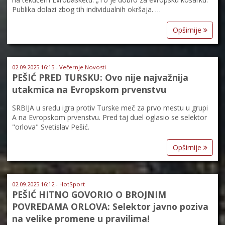
Publika dolazi zbog tih individualnih okršaja. …
Opširnije
02.09.2025 16:15 - Večernje Novosti
PEŠIĆ PRED TURSKU: Ovo nije najvažnija
utakmica na Evropskom prvenstvu
SRBIJA u sredu igra protiv Turske meč za prvo mestu u grupi
A na Evropskom prvenstvu. Pred taj duel oglasio se selektor
"orlova" Svetislav Pešić.
Opširnije
02.09.2025 16:12 - HotSport
PEŠIĆ HITNO GOVORIO O BROJNIM
POVREDAMA ORLOVA: Selektor javno poziva
na velike promene u pravilima!