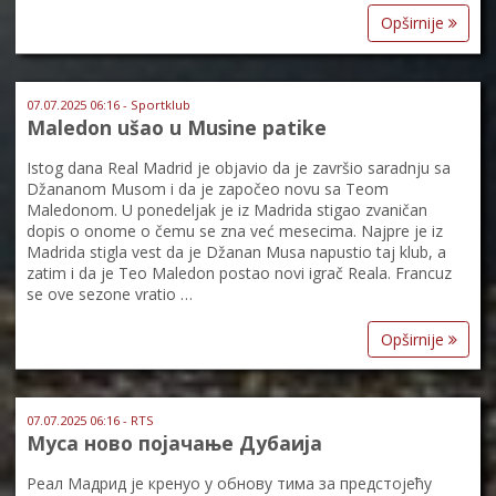
Opširnije
07.07.2025 06:16 - Sportklub
Maledon ušao u Musine patike
Istog dana Real Madrid je objavio da je završio saradnju sa
Džananom Musom i da je započeo novu sa Teom
Maledonom. U ponedeljak je iz Madrida stigao zvaničan
dopis o onome o čemu se zna već mesecima. Najpre je iz
Madrida stigla vest da je Džanan Musa napustio taj klub, a
zatim i da je Teo Maledon postao novi igrač Reala. Francuz
se ove sezone vratio …
Opširnije
07.07.2025 06:16 - RTS
Муса ново појачање Дубаија
Реал Мадрид је кренуо у обнову тима за предстојећу