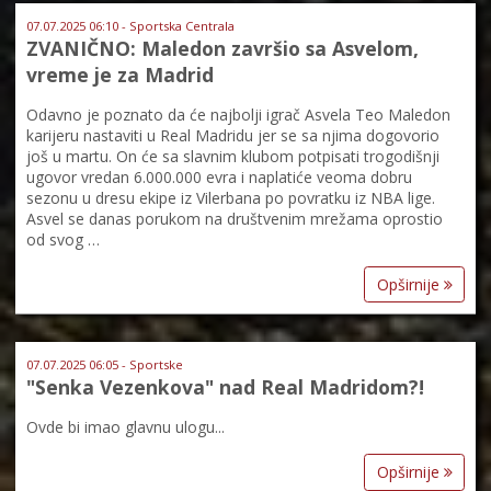
07.07.2025 06:10 - Sportska Centrala
ZVANIČNO: Maledon završio sa Asvelom,
vreme je za Madrid
Odavno je poznato da će najbolji igrač Asvela Teo Maledon
karijeru nastaviti u Real Madridu jer se sa njima dogovorio
još u martu. On će sa slavnim klubom potpisati trogodišnji
ugovor vredan 6.000.000 evra i naplatiće veoma dobru
sezonu u dresu ekipe iz Vilerbana po povratku iz NBA lige.
Asvel se danas porukom na društvenim mrežama oprostio
od svog …
Opširnije
07.07.2025 06:05 - Sportske
"Senka Vezenkova" nad Real Madridom?!
Ovde bi imao glavnu ulogu...
Opširnije