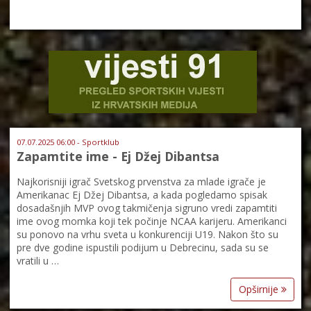
07.07.2025 06:00 - Sportklub
Zapamtite ime - Ej Džej Dibantsa
Najkorisniji igrač Svetskog prvenstva za mlade igrače je
Amerikanac Ej Džej Dibantsa, a kada pogledamo spisak
dosadašnjih MVP ovog takmičenja sigruno vredi zapamtiti
ime ovog momka koji tek počinje NCAA karijeru. Amerikanci
su ponovo na vrhu sveta u konkurenciji U19. Nakon što su
pre dve godine ispustili podijum u Debrecinu, sada su se
vratili u …
Opširnije