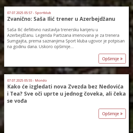
07.07.2025 05:57 - Sportklub
Zvanično: Saša Ilić trener u Azerbejdžanu
Saša Ilić defiitivno nastavlja trenersku karijeru u
Azerbejdžanu. Legenda Partizana imenovana je za trenera
Sumgajita, prema saznanjima Sport kluba ugovor je potpisan
na godinu dana. Uskoro opširnije…
Opširnije
07.07.2025 05:55 - Mondo
Kako će izgledati nova Zvezda bez Nedovića
i Tea? Sve oči uprte u jednog čoveka, ali čeka
se vođa
Opširnije