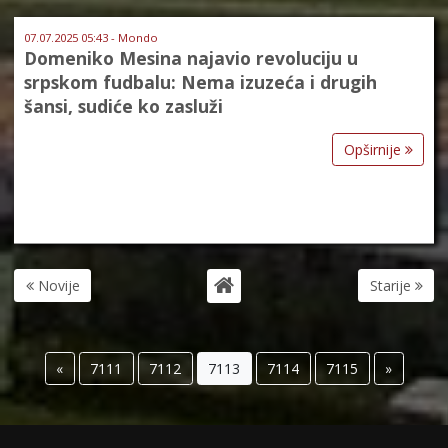
07.07.2025 05:43 - Mondo
Domeniko Mesina najavio revoluciju u
srpskom fudbalu: Nema izuzeća i drugih
šansi, sudiće ko zasluži
Opširnije
Novije
Starije
«
7111
7112
7113
7114
7115
»