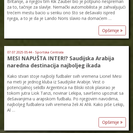
Britanije, a njegov tim Kik Zauber bio je potpuno nespreman
za to, tačnije za slavlje. Nemački automobilista je zahvaljujući
trećem mestu bacio u senku ono što se dešavalo ispred
njega, a to je da je Lando Noris slavio na domaćem …
Opširnije
07.07.2025 05:44 - Sportska Centrala
MESI NAPUŠTA INTER!? Saudijska Arabija
naredna destinacija najboljeg ikada
Kako stvari stoje najbolji fudbaler svih vremena Lionel Mesi
na meti je jednog kluba iz Saudijske Arabije. Vest o
potencijalnoj selidbi Argentinca na Bliski istok plasirao je
tokom jutra Liok Tanzi, novinar Lekipa, savršeno upoznat sa
dešavanjima u arapskom fudbalu. Po njegovim navodima,
najboljeg fudbalera svih vremena želi Al Ahli. Kako piše Lekip,
Al …
Opširnije