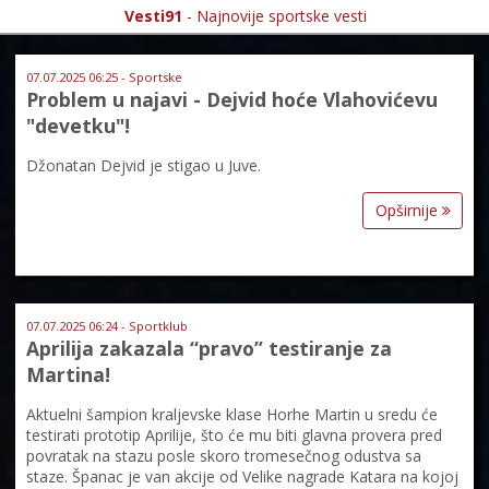
Vesti91
- Najnovije sportske vesti
07.07.2025 06:25 - Sportske
Problem u najavi - Dejvid hoće Vlahovićevu
"devetku"!
Džonatan Dejvid je stigao u Juve.
Opširnije
07.07.2025 06:24 - Sportklub
Aprilija zakazala “pravo” testiranje za
Martina!
Aktuelni šampion kraljevske klase Horhe Martin u sredu će
testirati prototip Aprilije, što će mu biti glavna provera pred
povratak na stazu posle skoro tromesečnog odustva sa
staze. Španac je van akcije od Velike nagrade Katara na kojoj