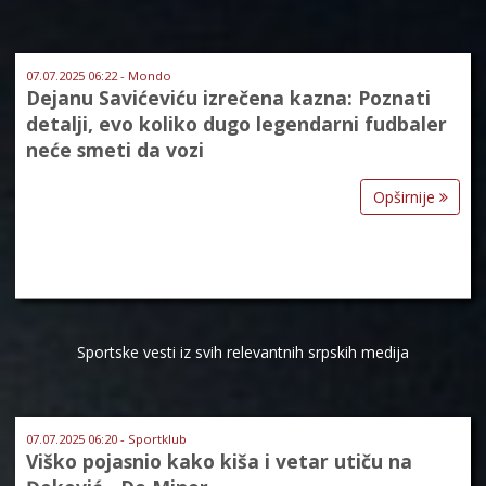
07.07.2025 06:22 - Mondo
Dejanu Savićeviću izrečena kazna: Poznati
detalji, evo koliko dugo legendarni fudbaler
neće smeti da vozi
Opširnije
Sportske vesti iz svih relevantnih srpskih medija
07.07.2025 06:20 - Sportklub
Viško pojasnio kako kiša i vetar utiču na