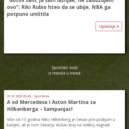
ovo": Riki Rubio hteo da se ubije, NBA ga
potpuno uništila
Opširnije
Sportske vesti
iz minuta u minut
07.07.2025 05:45 - Sportklub
A od Mercedesa i Aston Martina za
Hilkenberga – šampanjac!
Više od 15 godina Niko Hilkenberg je čekao prvi podijum u
karijeri, ali je tom čekanju došao kraj na Velikoj nagradi