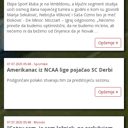
Ekipa Sport kluba je na Vimbldonu, a ključni segment studija
uoči osmog dana najvećeg turnira u godini o kom su govorili
Marija Sekulović, Nebojša Višković i Saša Ozmo bio je meč
Đoković - De Minor. Mozzart – Igraj odgovorno. „Nećemo
previše da budemo optimistični, da ne budemo mi krivi, ali
nećemo ni da bežimo od činjenice da je Novak …
Opširnije
07.07.2025 05:48 - Sportske
Amerikanac iz NCAA lige pojačao SC Derbi
Podgoričani polako stvaraju tim za predstojeću sezonu.
Opširnije
07.07.2025 05:48 - Mondo
"Gotov sam, ja sam lažnjak, ne zaslužujem