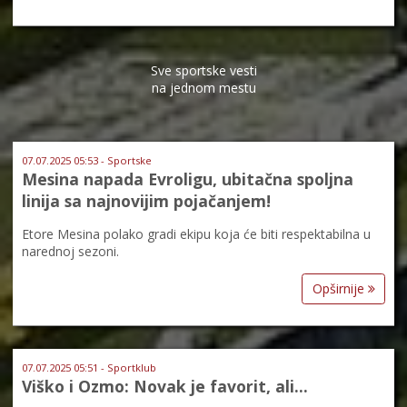
Sve sportske vesti
na jednom mestu
07.07.2025 05:53 - Sportske
Mesina napada Evroligu, ubitačna spoljna
linija sa najnovijim pojačanjem!
Etore Mesina polako gradi ekipu koja će biti respektabilna u
narednoj sezoni.
Opširnije
07.07.2025 05:51 - Sportklub
Viško i Ozmo: Novak je favorit, ali...