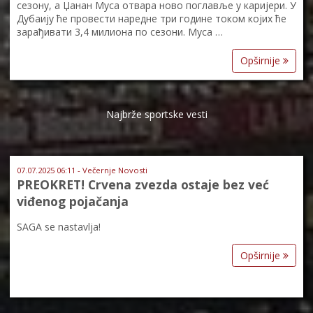
сезону, а Џанан Муса отвара ново поглавље у каријери. У
Дубаију ће провести наредне три године током којих ће
зарађивати 3,4 милиона по сезони. Муса …
Opširnije
Najbrže sportske vesti
07.07.2025 06:11 - Večernje Novosti
PREOKRET! Crvena zvezda ostaje bez već
viđenog pojačanja
SAGA se nastavlja!
Opširnije