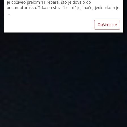
je doživeo prelom 11 rebara, što je dovelo do
pneumotoraksa. Trka na stazi “Lusail” je, inače, jedina koju je
…
Opširnije