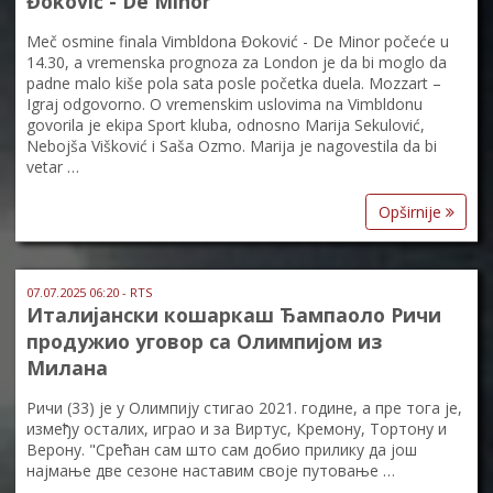
Đoković - De Minor
Meč osmine finala Vimbldona Đoković - De Minor počeće u
14.30, a vremenska prognoza za London je da bi moglo da
padne malo kiše pola sata posle početka duela. Mozzart –
Igraj odgovorno. O vremenskim uslovima na Vimbldonu
govorila je ekipa Sport kluba, odnosno Marija Sekulović,
Nebojša Višković i Saša Ozmo. Marija je nagovestila da bi
vetar …
Opširnije
07.07.2025 06:20 - RTS
Италијански кошаркаш Ђампаоло Ричи
продужио уговор са Олимпијом из
Милана
Ричи (33) је у Олимпију стигао 2021. године, а пре тога је,
између осталих, играо и за Виртус, Кремону, Тортону и
Верону. "Срећан сам што сам добио прилику да још
најмање две сезоне наставим своје путовање …