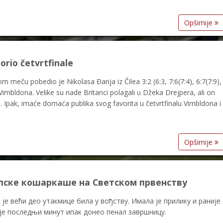
Opširnije
borio četvrtfinale
 meču pobedio je Nikolasa Đarija iz Čilea 3:2 (6:3, 7:6(7:4), 6:7(7:9),
 Vimbldona. Velike su nade Britanci polagali u Džeka Drejpera, ali on
. Ipak, imaće domaća publika svog favorita u četvrtfinalu Vimbldona i
Opširnije
пске кошаркаше на Светском првенству
је већи део утакмице била у вођству. Имала је прилику и раније
и је последњи минут ипак донео пенал завршницу.