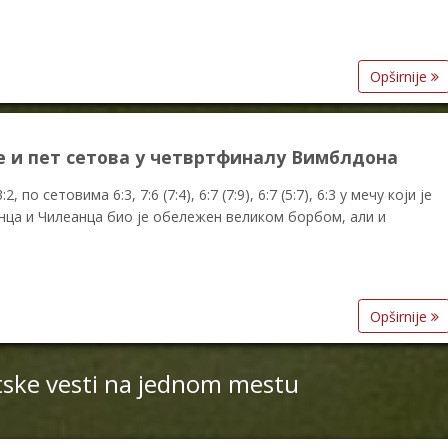
Opširnije
 и пет сетова у четвртфиналу Вимблдона
по сетовима 6:3, 7:6 (7:4), 6:7 (7:9), 6:7 (5:7), 6:3 у мечу који је
анца и Чилеанца био је обележен великом борбом, али и
Opširnije
tske vesti na jednom mestu