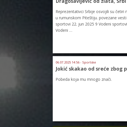
Dragosavljević od zlata, Srbi
Reprezentativci Srbije osvojili su četi
u rumunskom Piteštiju. povezane vesti 
sportovi 22. jun 2025 9 Vodeni sportov
Vodeni …
06.07.2025 14:56 - Sportske
Jokić skakao od sreće zbog 
Pobeda koja mu mnogo znači.