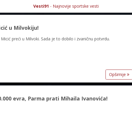
Vesti91
- Najnovije sportske vesti
cić u Milvokiju!
 Micić preći u Milvoki. Sada je to dobilo i zvaničnu potvrdu.
Opširnije
0.000 evra, Parma prati Mihaila Ivanovića!