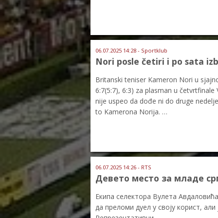
06.07.2025 14:28 - Sportklub
Nori posle četiri i po sata iz
Britanski teniser Kameron Nori u sjajnom
6:7(5:7), 6:3) za plasman u četvrtfinale
nije uspeo da dođe ni do druge nedelje
to Kamerona Norija. …
06.07.2025 14:26 - RTS
Девето место за младе ср
Екипа селектора Вулета Авдаловића 
да преломи дуел у своју корист, ал
Репрезентативци …