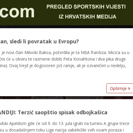
an, sledi li povratak u Evropu?
o je novi član Milvoki Baksa, potvrdila je ta NBA franšiza. Micića su u
 Oni će u okviru te razmene dobiti Peta Konahtona i dva pika druge
na). Ovaj trejd je dogovoren još ranije, ali je ozvaničen u nedelju,
Opširnije
IJI: Terzić saopštio spisak odbojkašica
dski Apeldorn gde će od 9. do 13. jula igrati na turniru A grupe treće
e su u dosadašnjem toku Lige nacija zabeležile svih osam poraza i