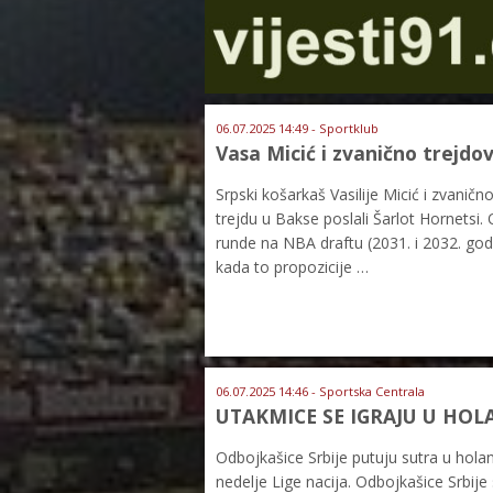
06.07.2025 14:49 - Sportklub
Vasa Micić i zvanično trejdov
Srpski košarkaš Vasilije Micić i zvaničn
trejdu u Bakse poslali Šarlot Hornetsi.
runde na NBA draftu (2031. i 2032. godi
kada to propozicije …
06.07.2025 14:46 - Sportska Centrala
UTAKMICE SE IGRAJU U HOLAND
Odbojkašice Srbije putuju sutra u holan
nedelje Lige nacija. Odbojkašice Srbij