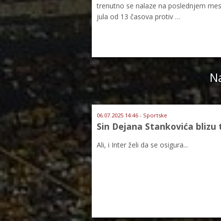
trenutno se nalaze na poslednjem mestu 
jula od 13 časova protiv …
Na
06.07.2025 14:46 - Sportske
Sin Dejana Stankovića blizu 
Ali, i Inter želi da se osigura...