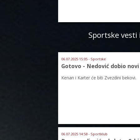
Sportske vesti 
06.07.2025 15:05 - Sportske
Gotovo - Nedović dobio novi 
Kenan i Karter će biti Zvezdini bekovi.
06.07.2025 14:58 - Sportklub