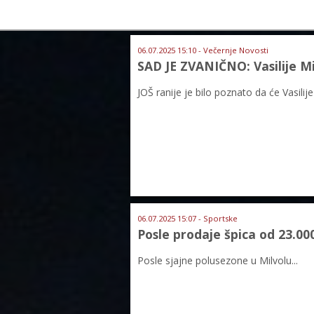
06.07.2025 15:10 - Večernje Novosti
SAD JE ZVANIČNO: Vasilije Mi
JOŠ ranije je bilo poznato da će Vasilije
06.07.2025 15:07 - Sportske
Posle prodaje špica od 23.00
Posle sjajne polusezone u Milvolu...