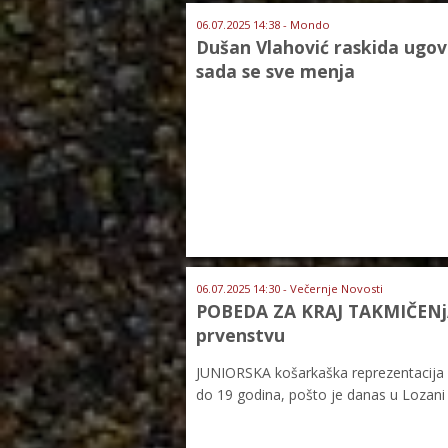
06.07.2025 14:38 - Mondo
Dušan Vlahović raskida ugov
sada se sve menja
06.07.2025 14:30 - Večernje Novosti
POBEDA ZA KRAJ TAKMIČENjA: 
prvenstvu
JUNIORSKA košarkaška reprezentacija S
do 19 godina, pošto je danas u Lozani 