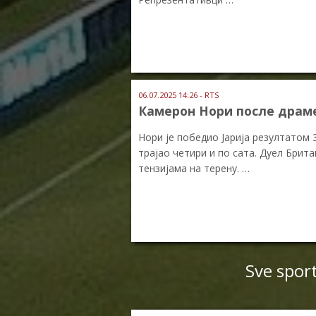
06.07.2025 14:26 - RTS
Камерон Нори после драме
Нори је победио Јарија резултатом 3:2, 
трајао четири и по сата. Дуел Брит
тензијама на терену. …
Sve spor