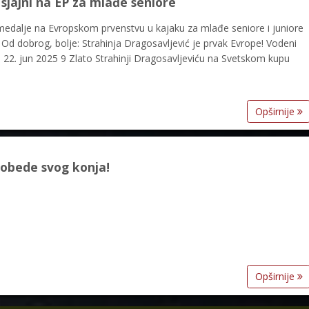
 sjajni na EP za mlađe seniore
ri medalje na Evropskom prvenstvu u kajaku za mlađe seniore i juniore
Od dobrog, bolje: Strahinja Dragosavljević je prvak Evrope! Vodeni
i 22. jun 2025 9 Zlato Strahinji Dragosavljeviću na Svetskom kupu
Opširnije
pobede svog konja!
Opširnije