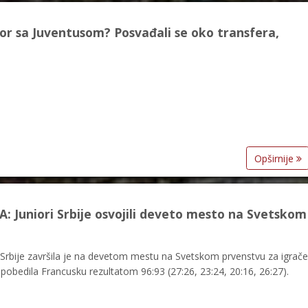
or sa Juventusom? Posvađali se oko transfera,
Opširnije
Juniori Srbije osvojili deveto mesto na Svetskom
rbije završila je na devetom mestu na Svetskom prvenstvu za igrače
pobedila Francusku rezultatom 96:93 (27:26, 23:24, 20:16, 26:27).