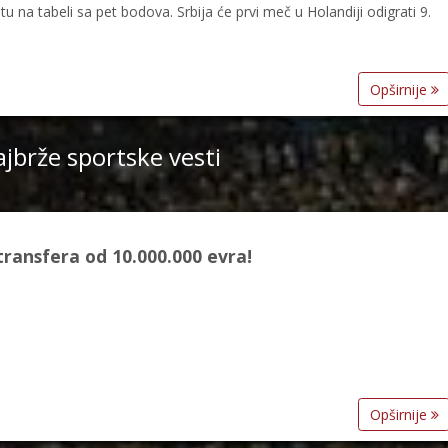
na tabeli sa pet bodova. Srbija će prvi meč u Holandiji odigrati 9.
Opširnije
jbrže sportske vesti
transfera od 10.000.000 evra!
Opširnije