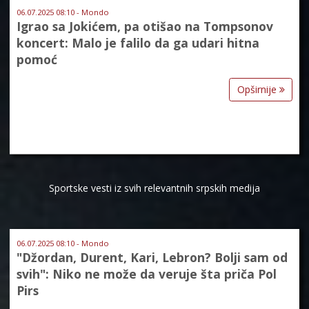
06.07.2025 08:10 - Mondo
Igrao sa Jokićem, pa otišao na Tompsonov
koncert: Malo je falilo da ga udari hitna
pomoć
Opširnije
Sportske vesti iz svih relevantnih srpskih medija
06.07.2025 08:10 - Mondo
"Džordan, Durent, Kari, Lebron? Bolji sam od
svih": Niko ne može da veruje šta priča Pol
Pirs