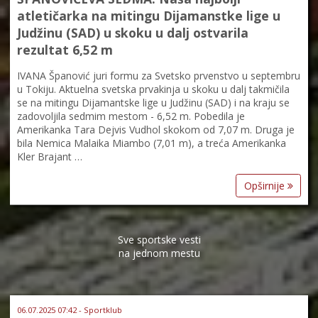
atletičarka na mitingu Dijamanstke lige u
Judžinu (SAD) u skoku u dalj ostvarila
rezultat 6,52 m
IVANA Španović juri formu za Svetsko prvenstvo u septembru
u Tokiju. Aktuelna svetska prvakinja u skoku u dalj takmičila
se na mitingu Dijamantske lige u Judžinu (SAD) i na kraju se
zadovoljila sedmim mestom - 6,52 m. Pobedila je
Amerikanka Tara Dejvis Vudhol skokom od 7,07 m. Druga je
bila Nemica Malaika Miambo (7,01 m), a treća Amerikanka
Kler Brajant …
Opširnije
Sve sportske vesti
na jednom mestu
06.07.2025 07:42 - Sportklub