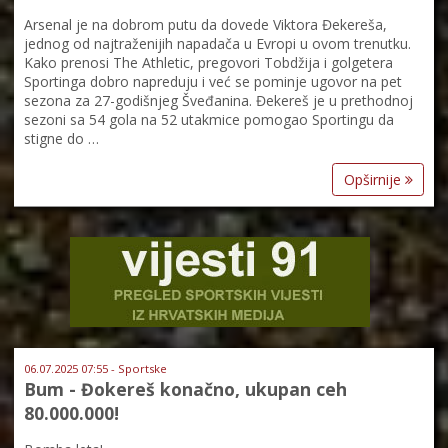
Arsenal je na dobrom putu da dovede Viktora Đekereša,
jednog od najtraženijih napadača u Evropi u ovom trenutku.
Kako prenosi The Athletic, pregovori Tobdžija i golgetera
Sportinga dobro napreduju i već se pominje ugovor na pet
sezona za 27-godišnjeg Šveđanina. Đekereš je u prethodnoj
sezoni sa 54 gola na 52 utakmice pomogao Sportingu da
stigne do …
Opširnije
06.07.2025 07:55 - Sportske
Bum - Đokereš konačno, ukupan ceh
80.000.000!