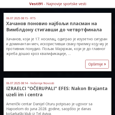
Vesti91
- Najnovije sportske vesti
06.07.2025 08:15 - RTS
Хачанов поновио најбољи пласман на
Вимблдону стигавши до четвртфинала
Хачанов, који је 17. носилац, одиграо је изузетно сигуран
и доминантан меч, искористивши сваку прилику коју му је
противник понудио. Пољак Мајхржак, који је до главног
жреба дошао кроз квалификације, …
Opširnije
06.07.2025 08:14 - Večernje Novosti
IZRAELCI "OČERUPALI" EFES: Nakon Brajanta
uzeli im i centra
Američki centar Danijel Oturu potpisao je ugovor sa
Hapoelom do juna 2028. godine, saopštio je danas
košarkaški klub iz Tel Aviva.