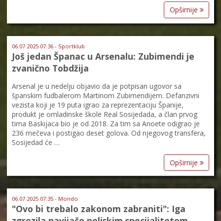
Opširnije
06.07.2025 07:36 - Sportklub
Još jedan Španac u Arsenalu: Zubimendi je
zvanično Tobdžija
Arsenal je u nedelju objavio da je potpisan ugovor sa
španskim fudbalerom Martinom Zubimendijem. Defanzivni
vezista koji je 19 puta igrao za reprezentaciju Španije,
produkt je omladinske škole Real Sosijedada, a član prvog
tima Baskijaca bio je od 2018. Za tim sa Anoete odigrao je
236 mečeva i postigao deset golova. Od njegovog transfera,
Sosijedad će …
Opširnije
06.07.2025 07:35 - Mondo
"Ovo bi trebalo zakonom zabraniti": Iga
zgrozila navijače poljskim specijalitetom,