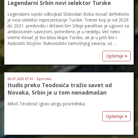
Legendarni Srbin novi selektor Turske
Legendarni srpski odbojkaš Slobodan Boba Kovač definitivno
je novi selektor reprezentacije Turske. Trener koji je od 2029.
do 2021. predvodio i državni tim Srbije parafirao je ugovor sa
ambicioznim savezom, potvrđeno je u nedelju. Već neko
vreme Kovač je bio blizu klupe Turske, ali je u priči bio i
Radostin Stojčev. Rukovodsto tamošnjeg saveza, uz …
Opširnije
06.07.2025 07:41 - Sportske
Itudis preko Teodosića tražio savet od
Novaka, Srbin je u tom nenadmašan
Miloš Teodosić igrao ulogu posrednika.
Opširnije