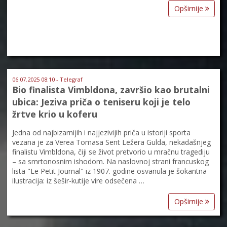
Opširnije
06.07.2025 08:10 - Telegraf
Bio finalista Vimbldona, završio kao brutalni
ubica: Jeziva priča o teniseru koji je telo
žrtve krio u koferu
Jedna od najbizarnijih i najjezivijih priča u istoriji sporta
vezana je za Verea Tomasa Sent Ležera Gulda, nekadašnjeg
finalistu Vimbldona, čiji se život pretvorio u mračnu tragediju
– sa smrtonosnim ishodom. Na naslovnoj strani francuskog
lista "Le Petit Journal" iz 1907. godine osvanula je šokantna
ilustracija: iz šešir-kutije vire odsečena …
Opširnije