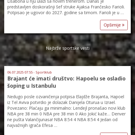
Lisabona u nju ulazi sa novim trenerom. Danas je
predstavljen doskorašnji šef struke Ajaksa Frančesko Farioli.
Potpisao je ugovor do 2027. godine sa timom. Farioli je u …
Opširnije
Najbrže sportske vesti
06.07.2025 07:55 - Sportklub
Brajant će imati društvo: Hapoelu se osladio
šoping u Istanbulu
Nedugo posle ozvaničenja potpisa Elajdže Brajanta, Hapoel
iz Tel Aviva potvrdio je dolazak Danijela Oturua u Izrael.
Povezano: Plaćaju ga minimalno: Lendejl pronašao novi klub
NBA pre 38 min 0 NBA pre 38 min 0 Ako Jokić kaže… Denver
ne pušta Valančijunasa! NBA 8:54 4 NBA 8:54 4 Jedan od
najvažnijih igrača Efesa …