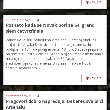
Opširnije
06.07.2025 07:55 - Sportklub
Poznato kada se Novak bori za 64. grend
slem četvrtfinale
Zabeležio je 100. pobedu na Vimbldonu u trećoj rundi, ali
krajnji cilj Novaka Đokovića jeste da ove godine taj broj
podigne na 104 i da podigne pehar 13. jula. Sledeća prepreka
na tom putu jeste Aleks de Minor, a njihov meč osmine finala
na programu je u ponedeljak u 14:30 časova po
srednjoevropskom vremenu. U osmini finala se Novak
sastaje sa Aleksom …
Opširnije
06.07.2025 07:55 - Sportklub
Pregovori dobro napreduju, Đekereš sve bliži
Arsenalu