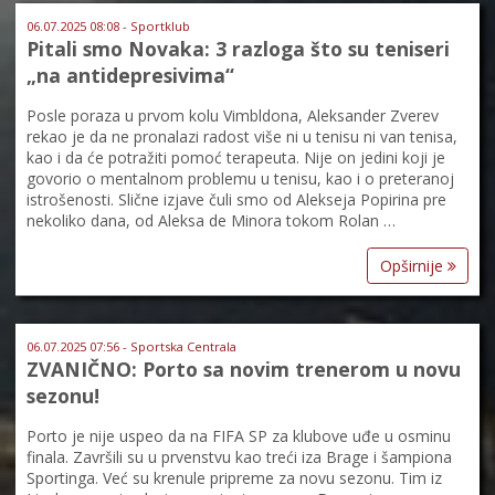
06.07.2025 08:08 - Sportklub
Pitali smo Novaka: 3 razloga što su teniseri
„na antidepresivima“
Posle poraza u prvom kolu Vimbldona, Aleksander Zverev
rekao je da ne pronalazi radost više ni u tenisu ni van tenisa,
kao i da će potražiti pomoć terapeuta. Nije on jedini koji je
govorio o mentalnom problemu u tenisu, kao i o preteranoj
istrošenosti. Slične izjave čuli smo od Alekseja Popirina pre
nekoliko dana, od Aleksa de Minora tokom Rolan …
Opširnije
06.07.2025 07:56 - Sportska Centrala
ZVANIČNO: Porto sa novim trenerom u novu
sezonu!
Porto je nije uspeo da na FIFA SP za klubove uđe u osminu
finala. Završili su u prvenstvu kao treći iza Brage i šampiona
Sportinga. Već su krenule pripreme za novu sezonu. Tim iz