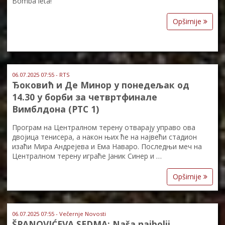
Bomba leta!
Opširnije
06.07.2025 07:55 - RTS
Ђоковић и Де Минор у понедељак од
14.30 у борби за четвртфинале
Вимблдона (РТС 1)
Програм на Централном терену отварају управо ова
двојица тенисера, а након њих ће на највећи стадион
изаћи Мира Андрејева и Ема Наваро. Последњи меч на
Централном терену играће Јаник Синер и …
Opširnije
06.07.2025 07:55 - Večernje Novosti
ŠPANOVIĆEVA SEDMA: Naša najbolji