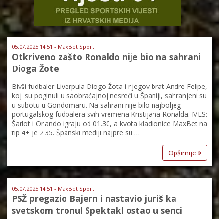
05.07.2025 14:51 - MaxBet Sport
Otkriveno zašto Ronaldo nije bio na sahrani
Dioga Žote
Bivši fudbaler Liverpula Diogo Žota i njegov brat Andre Felipe,
koji su poginuli u saobraćajnoj nesreći u Španiji, sahranjeni su
u subotu u Gondomaru. Na sahrani nije bilo najboljeg
portugalskog fudbalera svih vremena Kristijana Ronalda. MLS:
Šarlot i Orlando igraju od 01.30, a kvota kladionice MaxBet na
tip 4+ je 2.35. Španski mediji najpre su …
Opširnije
05.07.2025 14:51 - MaxBet Sport
PSŽ pregazio Bajern i nastavio juriš ka
svetskom tronu! Spektakl ostao u senci