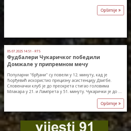
Opširnije
05.07.2025 14:51 - RTS
Фудбалери Чукаричког победили
Домжале у припремном мечу
Популарни "брђани" су повели у 12. минуту, кад је
Ђорђевић искористио прецизну асистенцију Дзигбе.
Словеначки клуб је до преокрета стигао головима
Млакара у 21. и Лампрета у 51. минуту. Чукарички је до …
Opširnije