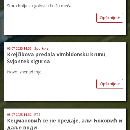
Stara bolja su golovi u finišu meča...
Opširnije
05.07.2025 14:36 - Sportske
Krejčikova predala vimbldonsku krunu,
Švjontek sigurna
Novo iznenađenje.
Opširnije
05.07.2025 14:32 - RTS
Кецмановић се не предаје, али Ђоковић и
даље води