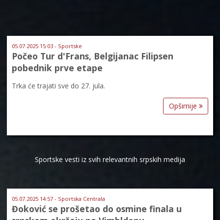
05.07.2025 15:03 - Sportske
Počeo Tur d'Frans, Belgijanac Filipsen
pobednik prve etape
Trka će trajati sve do 27. jula.
Opširnije
Sportske vesti iz svih relevantnih srpskih medija
05.07.2025 14:57 - Sportska Centrala
Đoković se prošetao do osmine finala u