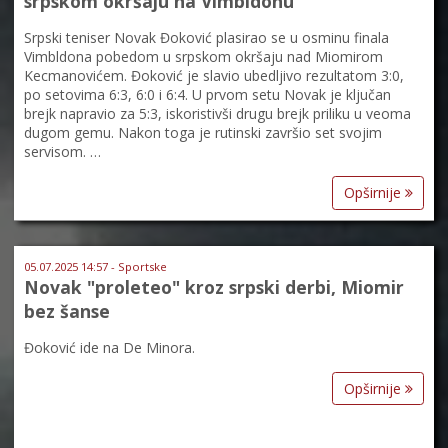
srpskom okršaju na Vimbldonu
Srpski teniser Novak Đoković plasirao se u osminu finala
Vimbldona pobedom u srpskom okršaju nad Miomirom
Kecmanovićem. Đoković je slavio ubedljivo rezultatom 3:0,
po setovima 6:3, 6:0 i 6:4. U prvom setu Novak je ključan
brejk napravio za 5:3, iskoristivši drugu brejk priliku u veoma
dugom gemu. Nakon toga je rutinski završio set svojim
servisom. …
Opširnije
05.07.2025 14:57 - Sportske
Novak "proleteo" kroz srpski derbi, Miomir
bez šanse
Đoković ide na De Minora.
Opširnije