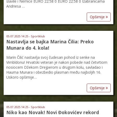
slavile i Nemice EURO 22:58 0 EURO 22:58 0 Izabranicama
Andriesa …
Opširnije
05.07.2025 14:25 - Sportklub
Nastavlja se bajka Marina Čilia: Preko
Munara do 4. kola!
Marin Čilić nastavlja svoj čudesan pohod iz senke na
Vimbldonu! Hrvatski veteran je nakon pobede nad četvrtiom
nosiocem Džekom Drejperom u drugom kolu, savladao i
Hauma Munara i obezbedio plasman među najboljih 16.
Uskoro opširnije…
Opširnije
05.07.2025 14:25 - Sportklub
Niko kao Novak! Novi Đokovićev rekord