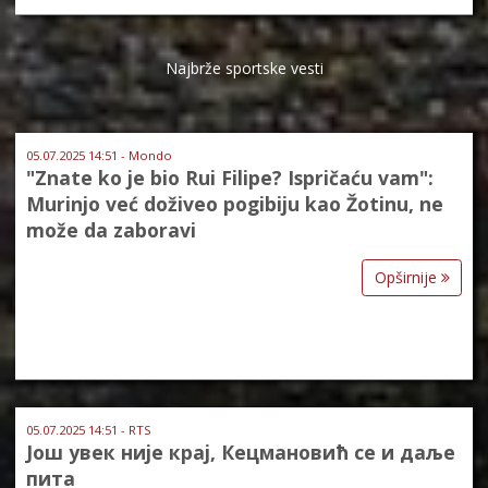
Najbrže sportske vesti
05.07.2025 14:51 - Mondo
"Znate ko je bio Rui Filipe? Ispričaću vam":
Murinjo već doživeo pogibiju kao Žotinu, ne
može da zaboravi
Opširnije
05.07.2025 14:51 - RTS
Још увек није крај, Кецмановић се и даље
пита