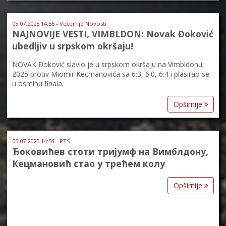
05.07.2025 14:56 - Večernje Novosti
NAJNOVIJE VESTI, VIMBLDON: Novak Đoković
ubedljiv u srpskom okršaju!
NOVAK Đoković slavio je u srpskom okršaju na Vimbldonu
2025 protiv Miomir Kecmanovića sa 6:3, 6:0, 6:4 i plasirao se
u osminu finala.
Opširnije
05.07.2025 14:54 - RTS
Ђоковићев стоти тријумф на Вимблдону,
Кецмановић стао у трећем колу
Opširnije