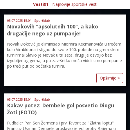
Vesti91
- Najnovije sportske vesti
05.07.2025 15:04 - Sportklub
Novakovih "apsolutnih 100", a kako
drugačije nego uz pumpanje!
Novak Đoković je eliminisao Miomira Kecmanovića u trećem
kolu Vimbldona i stigao do svoje 100. pobede na grem slem
turnirima! Slavio je Novak u tri seta, drugi je osvojio bez
izgubljenog gema, a po završetku meča videli smo pumpanje
po treći put od početka turnira.
Opširnije
05.07.2025 15:04 - Sportklub
Kakav potez: Dembele gol posvetio Diogu
Žoti (FOTO)
Fudbaler Pari Sen Žermena i prvi favorit za "Zlatnu loptu"
Francuz Usman Dembele proslavio je gol protiv Bajerna u