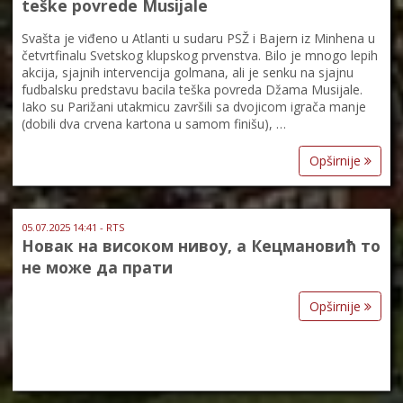
teške povrede Musijale
Svašta je viđeno u Atlanti u sudaru PSŽ i Bajern iz Minhena u
četvrtfinalu Svetskog klupskog prvenstva. Bilo je mnogo lepih
akcija, sjajnih intervencija golmana, ali je senku na sjajnu
fudbalsku predstavu bacila teška povreda Džama Musijale.
Iako su Parižani utakmicu završili sa dvojicom igrača manje
(dobili dva crvena kartona u samom finišu), …
Opširnije
05.07.2025 14:41 - RTS
Новак на високом нивоу, а Кецмановић то
не може да прати
Opširnije