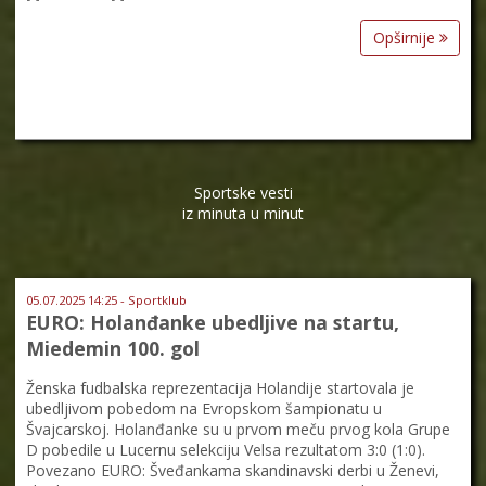
Opširnije
Sportske vesti
iz minuta u minut
05.07.2025 14:25 - Sportklub
EURO: Holanđanke ubedljive na startu,
Miedemin 100. gol
Ženska fudbalska reprezentacija Holandije startovala je
ubedljivom pobedom na Evropskom šampionatu u
Švajcarskoj. Holanđanke su u prvom meču prvog kola Grupe
D pobedile u Lucernu selekciju Velsa rezultatom 3:0 (1:0).
Povezano EURO: Šveđankama skandinavski derbi u Ženevi,