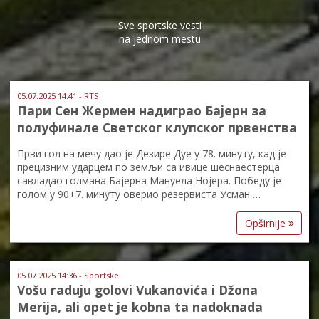
Sve sportske vesti
na jednom mestu
05.07.2025 14:41 - RTS
Пари Сен Жермен надиграо Бајерн за
полуфинале Светског клупског првенства
Први гол на мечу дао је Дезире Дуе у 78. минуту, кад је
прецизним ударцем по земљи са ивице шеснаестерца
савладао голмана Бајерна Мануела Нојера. Победу је
голом у 90+7. минуту оверио резервиста Усман …
Opširnije
05.07.2025 14:36 - Sportske
Vošu raduju golovi Vukanovića i Džona
Merija, ali opet je kobna ta nadoknada