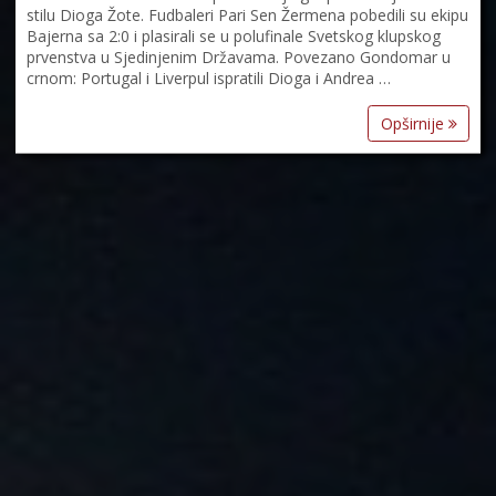
stilu Dioga Žote. Fudbaleri Pari Sen Žermena pobedili su ekipu
Bajerna sa 2:0 i plasirali se u polufinale Svetskog klupskog
prvenstva u Sjedinjenim Državama. Povezano Gondomar u
crnom: Portugal i Liverpul ispratili Dioga i Andrea …
Opširnije