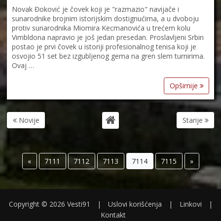
Novak Đoković je čovek koji je "razmazio" navijače i
sunarodnike brojnim istorijskim dostignućima, a u dvoboju
protiv sunarodnika Miomira Kecmanovića u trećem kolu
Vimbldona napravio je još jedan presedan. Proslavljeni Srbin
postao je prvi čovek u istoriji profesionalnog tenisa koji je
osvojio 51 set bez izgubljenog gema na gren slem turnirima.
Ovaj …
Opširnije
Novije
Starije
«
7111
7112
7113
7114
7115
»
Copyright © 2026 Vesti91
|
Uslovi korišćenja
|
Linkovi
|
Kontakt