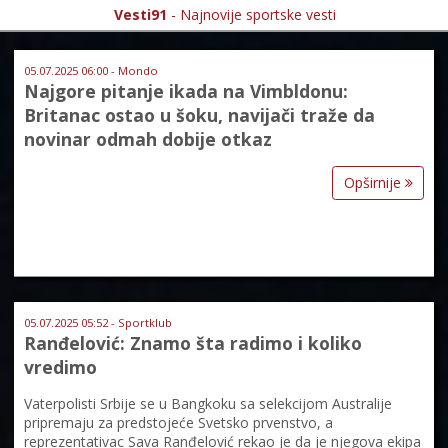
Vesti91
- Najnovije sportske vesti
05.07.2025 06:00 - Mondo
Najgore pitanje ikada na Vimbldonu:
Britanac ostao u šoku, navijači traže da
novinar odmah dobije otkaz
Opširnije
05.07.2025 05:52 - Sportklub
Ranđelović: Znamo šta radimo i koliko
vredimo
Vaterpolisti Srbije se u Bangkoku sa selekcijom Australije
pripremaju za predstojeće Svetsko prvenstvo, a
reprezentativac Sava Ranđelović rekao je da je njegova ekipa