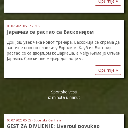
Opširnije
05.07.2025 05:07 - RTS
Јарамаз се растао са Басконијом
Док још увек чека новог тренера, Басконија се спрема да
започне ново поглавље у Евролиги. Клуб из Виторије
растао се са двојицом кошаркаша, а међу њима је Огњен
Јарамаз. Српски плејмејкер дошао је у …
Opširnije
Sportske vesti
iz minuta u minut
05.07.2025 05:05 - Sportska Centrala
GEST ZA DIVLJENJE: Liverpul povukao