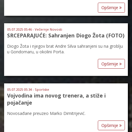
Opširnije
05.07.2025 05:46 - Večernje Novosti
SRCEPARAJUĆE: Sahranjen Diogo Žota (FOTO)
Diogo Žota i njegov brat Andre Silva sahranjeni su na groblju
u Gondomaru, u okolini Porta.
Opširnije
05.07.2025 05:34 - Sportske
Vojvodina ima novog trenera, a stiže i
pojačanje
Novosađane preuzeo Marko Dimitrijević.
Opširnije