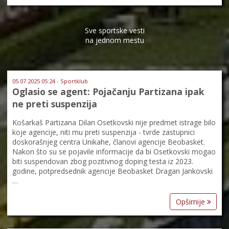
Sve sportske vesti
na jednom mestu
05.07.2025 05:24 - Sportklub
Oglasio se agent: Pojačanju Partizana ipak
ne preti suspenzija
Košarkaš Partizana Dilan Osetkovski nije predmet istrage bilo
koje agencije, niti mu preti suspenzija - tvrde zastupnici
doskorašnjeg centra Unikahe, članovi agencije Beobasket.
Nakon što su se pojavile informacije da bi Osetkovski mogao
biti suspendovan zbog pozitivnog doping testa iz 2023.
godine, potpredsednik agencije Beobasket Dragan Jankovski
…
Opširnije