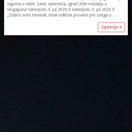
sigurna u sebe. Savić optimista, igrači žele medalju u
Singapuru! Vaterpolo 3. jul 2025 0 Vaterpolo 3. jul 2025 0
„Dobro smo trenirali, imali odlične provere pre svega u …
Opširnije