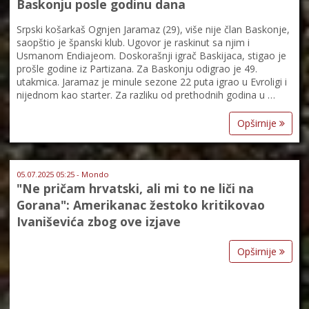
Baskonju posle godinu dana
Srpski košarkaš Ognjen Jaramaz (29), više nije član Baskonje,
saopštio je španski klub. Ugovor je raskinut sa njim i
Usmanom Endiajeom. Doskorašnji igrač Baskijaca, stigao je
prošle godine iz Partizana. Za Baskonju odigrao je 49.
utakmica. Jaramaz je minule sezone 22 puta igrao u Evroligi i
nijednom kao starter. Za razliku od prethodnih godina u …
Opširnije
05.07.2025 05:25 - Mondo
"Ne pričam hrvatski, ali mi to ne liči na
Gorana": Amerikanac žestoko kritikovao
Ivaniševića zbog ove izjave
Opširnije