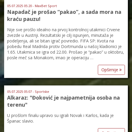
05.07.2025 05:20 - MaxBet Sport
Napadač je prošao “pakao”, a sada mora na
kraću pauzu!
Nije sve prošlo idealno na prvoj kontrolnoj utakmici Crvene
zvezde u Austriji. Rezultatski je cilj ispunjen, minutaža je
podeljenja, ali se bitan igrač povredio. FIFA SP: Kvota na
pobedu Real Madrida protiv Dortmunda u našoj kladionici je
1.65. Utakmica se igra od 22.00. Prošao je “pakao” u oktobru,
posle meč sa Monakom, imao je operaciju …
Opširnije
05.07.2025 05:07 - Sportske
Alkaraz: "Đoković je najpametnija osoba na
terenu"
U prošlom finalu upravo su igrali Novak i Karlos, kada je
Španac slavio.