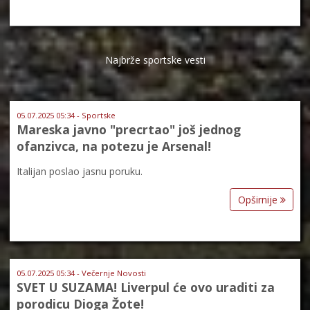
Najbrže sportske vesti
05.07.2025 05:34 - Sportske
Mareska javno "precrtao" još jednog
ofanzivca, na potezu je Arsenal!
Italijan poslao jasnu poruku.
Opširnije
05.07.2025 05:34 - Večernje Novosti
SVET U SUZAMA! Liverpul će ovo uraditi za
porodicu Dioga Žote!