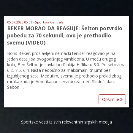
05.07.2025 05:51 - Sportska Centrala
BEKER MORAO DA REAGUJE: Šelton potvrdio
pobedu za 70 sekundi, ovo je prethodilo
svemu (VIDEO)
Boris Beker, proslavljeni nemački teniser reagovao je na
jedan detalj sa ovogodišnjeg Vimbldona. U meču drugog
kola, Ben Šelton je savladao Rinkija Hiđikatu 3:0. Po setovima
6:2, 7:5, 6:4. Ništa neobično za maksimalni trijumf bez
izgubljenog seta. Međutim, svemu je prethodio prekid zbog
mraka kada je Amerikanac servirao za meč. Sledeći dan,
Šelton …
Opširnije
Sportske vesti iz svih relevantnih srpskih medija