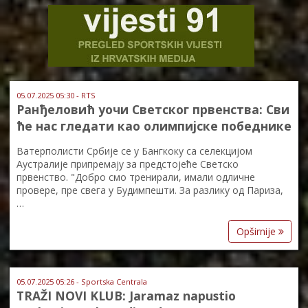
05.07.2025 05:30 - RTS
Ранђеловић уочи Светског првенства: Сви
ће нас гледати као олимпијске победнике
Ватерполисти Србије се у Бангкоку са селекцијом
Аустралије припремају за предстојеће Светско
првенство. "Добро смо тренирали, имали одличне
провере, пре свега у Будимпешти. За разлику од Париза,
…
Opširnije
05.07.2025 05:26 - Sportska Centrala
TRAŽI NOVI KLUB: Jaramaz napustio