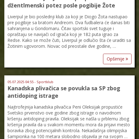
džentlmenski potez posle pogibije Žote
Liverpul je bio poslednji klub za koji je Diogo Žota nastupao
pre pogibije sa bratom Andreom. Dva fudbalera će danas biti
sahranjena u Gondomaru. Čitav sportski svet tuguje i
opraštaju se navijači od igrača koji je 182 puta igrao za
Redse. Kako se može čuti, Liverpul je odlučio šta će uraditi sa
Žotinim ugovorom. Novac od preostale dve godine, …
Opširnije
05.07.2025 04:55 - Sportklub
Kanadska plivačica se povukla sa SP zbog
antidoping istrage
Najtrofejnija kanadska plivačica Peni Oleksijak propustiće
Svetsko prvenstvo ove godine zbog istrage o navodnom
kršenju antidoping pravila. Oleksijak se našla u prblemu zbog
kršenja pravila da u svakom momentu mora da prijavi mesto
boravka zbog potencijalnih kontrola. Nekadašnja olimpijska
šampionka na 100 metara slobodno objavila je na svojim …