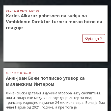
05.07.2025 05:46 - Mondo
Karlos Alkaraz pobesneo na sudiju na
Vimbldonu: Direktor turnira morao hitno da
reaguje
Opširnije
05.07.2025 05:46 - RTS
Анж-Јоан Бони потписао уговор са
миланским Интером
Финансијски детаљи и дужина уговора нису саопштени,
али италијански медији наводе да је Интер за овај
трансфер издвојио најмање 24 милиона евра. Бони је био
члан Парме од 2021. године, а пре тога је …