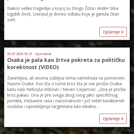
Nakon velike tragedije u kojoj su Diogo Žota i Andre Silva
izgubili život, Liverpul je doneo odluku koja je ganula čitav
svet.
Opširnije
05.07.2025 05:31 - Sportklub
Osaka je pala kao žrtva pokreta za političku
korektnost (VIDEO)
Zanimljiva, ali veoma ozbiljna tema nametnula se pomenom
Naomi Osake. Evo šta o tome kroz šta je sve prošla Osaka
kažu naši Nebojša Višković i Neven Cvijanović. „Ona je prošla
kroz pakao. Ona je pre svega zbog svog jako specifičnog
porekla, mešavine rasa i nacionalnosti i još nekih karakternih
osobina i opredeljenja targetirana kao idealno …
Opširnije