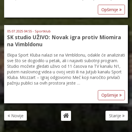
Opširnije
05.07.2025 04:55 - Sportklub
SK studio UŽIVO: Novak igra protiv Miomira
na Vimbldonu
Ekipa Sport Kluba nalazi se na Vimbldonu, odakle će analizirati
sve što se dogodilo u petak, ali i najaviti subotnji program.
Studio možete gledati uživo od 11 časova na TV kanalu N1,
putem naslovnog videa u ovoj vesti ili na Jutjub kanalu Sport
Kluba. Mozzart – Igraj odgovorno Meč koji naročito privlači
pažnju publici sa ovih prostora jeste …
Opširnije
Novije
Starije