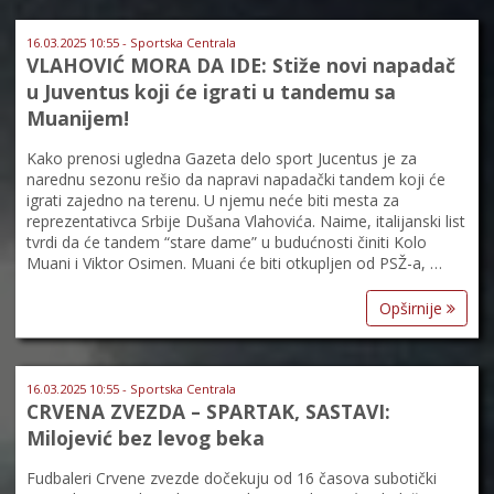
16.03.2025 10:55 - Sportska Centrala
VLAHOVIĆ MORA DA IDE: Stiže novi napadač
u Juventus koji će igrati u tandemu sa
Muanijem!
Kako prenosi ugledna Gazeta delo sport Jucentus je za
narednu sezonu rešio da napravi napadački tandem koji će
igrati zajedno na terenu. U njemu neće biti mesta za
reprezentativca Srbije Dušana Vlahovića. Naime, italijanski list
tvrdi da će tandem “stare dame” u budućnosti činiti Kolo
Muani i Viktor Osimen. Muani će biti otkupljen od PSŽ-a, …
Opširnije
16.03.2025 10:55 - Sportska Centrala
CRVENA ZVEZDA – SPARTAK, SASTAVI:
Milojević bez levog beka
Fudbaleri Crvene zvezde dočekuju od 16 časova subotički