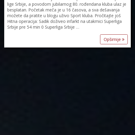
lige Srbije, a povodom jubilarnog 80. rođendana kluba ulaz je
besplatan. Početak meča je u 16 časova, a sva dešavanja
možete da pratite u blogu uživo Sport kluba. Pročitajte još
Hitna operacija: Sadik doživeo infarkt na utakmici Superliga
Srbije pre 54 min 0 Superliga Srbije …
Opširnije