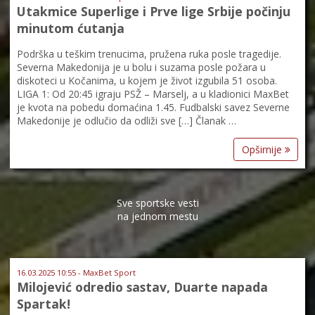
Utakmice Superlige i Prve lige Srbije počinju
minutom ćutanja
Podrška u teškim trenucima, pružena ruka posle tragedije.
Severna Makedonija je u bolu i suzama posle požara u
diskoteci u Kočanima, u kojem je život izgubila 51 osoba.
LIGA 1: Od 20:45 igraju PSŽ – Marselj, a u kladionici MaxBet
je kvota na pobedu domaćina 1.45. Fudbalski savez Severne
Makedonije je odlučio da odliži sve […] Članak …
Opširnije
Sve sportske vesti
na jednom mestu
16.03.2025 10:55 - MaxBet Sport
Milojević odredio sastav, Duarte napada
Spartak!