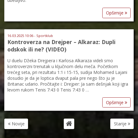
ubedljivo.
Opširnije
16.03.2025 10:06 - Sportklub
Kontroverza na Drejper – Alkaraz: Dupli
odskok ili ne? (VIDEO)
U duelu Džeka Drejpera i Karlosa Alkaraza videli smo
kontroverzni trenutak u ključnom delu meča. Početkom
trećeg seta, pri rezultatu 1:1 i 15-15, sudija Mohamed Lajani
dosudio je da je loptica dvaput pala pre nego što ju je
Britanac udario. Pročitajte i: Drejper: Ja sam dešnjak koji igra
levom rukom Tenis 7:43 0 Tenis 7:43 0 …
Opširnije
Novije
Starije