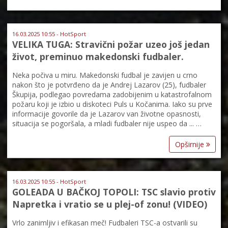
16.03.2025 10:55 - HotSport
VELIKA TUGA: Stravični požar uzeo još jedan
život, preminuo makedonski fudbaler.
Neka počiva u miru. Makedonski fudbal je zavijen u crno
nakon što je potvrđeno da je Andrej Lazarov (25), fudbaler
Škupija, podlegao povredama zadobijenim u katastrofalnom
požaru koji je izbio u diskoteci Puls u Kočanima. Iako su prve
informacije govorile da je Lazarov van životne opasnosti,
situacija se pogoršala, a mladi fudbaler nije uspeo da ... …
Opširnije
16.03.2025 10:55 - HotSport
GOLEADA U BAČKOJ TOPOLI: TSC slavio protiv
Napretka i vratio se u plej-of zonu! (VIDEO)
Vrlo zanimljiv i efikasan meč! Fudbaleri TSC-a ostvarili su