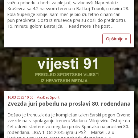
važnu pobedu u borbi za plej-of, savladavši Napredak iz
Kruševca sa 4:2 na svom terenu u Bačkoj Topoli, u okviru 28.
kola Superlige Srbije. Sam meč je bio izuzetno dinamičan i
pun preokreta. Gosti iz Kruševca prvi su došli do prednosti u
15. minutu golom Bastajića, ... Read more The post …
Opširnije
16.03.2025 10:55 - MaxBet Sport
Zvezda juri pobedu na proslavi 80. rođendana
Došao je trenutak da je kompletan takmičarski pogon Crvene
zvezde na raspolaganju treneru Vladanu Milojeviću. Ostaje da
šef odredi startere za megdan protiv Spartaka na proslavi 80.
rođendana. LIGA 1: Od 20:45 igraju PSŽ – Marselj, a u