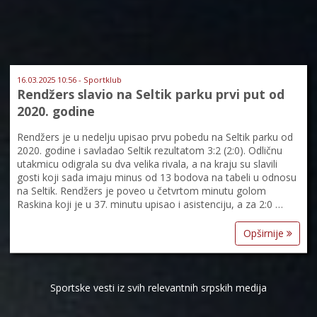
16.03.2025 10:56 - Sportklub
Rendžers slavio na Seltik parku prvi put od
2020. godine
Rendžers je u nedelju upisao prvu pobedu na Seltik parku od
2020. godine i savladao Seltik rezultatom 3:2 (2:0). Odličnu
utakmicu odigrala su dva velika rivala, a na kraju su slavili
gosti koji sada imaju minus od 13 bodova na tabeli u odnosu
na Seltik. Rendžers je poveo u četvrtom minutu golom
Raskina koji je u 37. minutu upisao i asistenciju, a za 2:0 …
Opširnije
Sportske vesti iz svih relevantnih srpskih medija