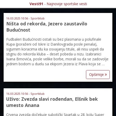
Vesti91
- Najnovije sportske vesti
16.03.2025 10:56 - Sportklub
Ništa od rekorda, Jezero zaustavilo
Budućnost
Fudbaleri Budućnosti ostali su bez plasmana u polufinale
Kupa (poraženi od Iskre iz Danilovgrada posle penala),
sigurnim koracima idu ka osvajanju titule, ali nisu uspeli da
stignu do rekorda kluba – deset pobeda u nizu. Izabranici
Ivana Brnovića, posle velike borbe, morali su da se zadovolje
jednim bodom u duelu sa ekipom Jezera iz Plava koja se …
Opširnije
16.03.2025 10:56 - Sportklub
Uživo: Zvezda slavi rođendan, Elšnik bek
umesto Anana
Crvena zvezda dočekuje subotički Spartak u 28. kolu Super