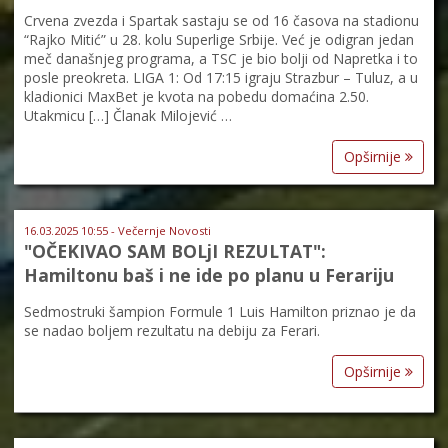
Crvena zvezda i Spartak sastaju se od 16 časova na stadionu
“Rajko Mitić” u 28. kolu Superlige Srbije. Već je odigran jedan
meč današnjeg programa, a TSC je bio bolji od Napretka i to
posle preokreta. LIGA 1: Od 17:15 igraju Strazbur – Tuluz, a u
kladionici MaxBet je kvota na pobedu domaćina 2.50.
Utakmicu […] Članak Milojević …
Opširnije
16.03.2025 10:55 - Večernje Novosti
"OČEKIVAO SAM BOLjI REZULTAT":
Hamiltonu baš i ne ide po planu u Ferariju
Sedmostruki šampion Formule 1 Luis Hamilton priznao je da
se nadao boljem rezultatu na debiju za Ferari.
Opširnije