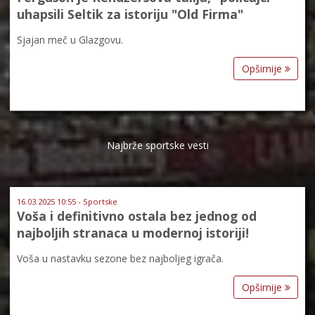
uhapsili Seltik za istoriju "Old Firma"
Sjajan meč u Glazgovu.
Opširnije
Najbrže sportske vesti
16.03.2025 10:55 - Sportske
Voša i definitivno ostala bez jednog od
najboljih stranaca u modernoj istoriji!
Voša u nastavku sezone bez najboljeg igrača.
Opširnije