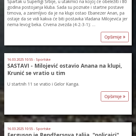
Spartak u Superligi Srbije, u utakmici na kojoj će obeležiti i 80
godina postojanja kluba. Sada su poznate i startne postave
timova, a zanimljivo da je na klupi ostao Ebanezer Anan, pa
ostaje da se vidi kakva će biti postavka Vladana Milojevića jer
nema levog beka. Crvena zvezda (4-2-3-1): …
Opširnije
16.03.2025 10:55 - Sportske
SASTAVI - Milojević ostavio Anana na klupi,
Krunić se vratio u tim
U startnih 11 se vratio i Gelor Kanga.
Opširnije
16.03.2025 10:55 - Sportske
Ferguson je Rendžersova talija, "policajci"