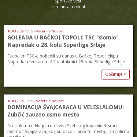
Sportske vesti
iz minuta u minut
16.03.2025 10:55 - Večernje Novosti
GOLEADA U BAČKOJ TOPOLI: TSC "slomio"
Napredak u 28. kolu Superlige Srbije
Fudbaleri TSC-a pobedili su danas u Bačkoj Topoli ekipu
Napretka rezultatom 4:2 u utakmici 28. kola Superlige Srbije.
Opširnije
16.03.2025 10:55 - Večernje Novosti
DOMINACIJA ŠVAJCARACA U VELESLALOMU:
Zubčić zauzeo osmo mesto
Na slalomu u Hafjelu u okviru Svetskog kupa videli smo
nadmoć Švajcaraca, koji su osvojili prva tri mesta, i to prilično