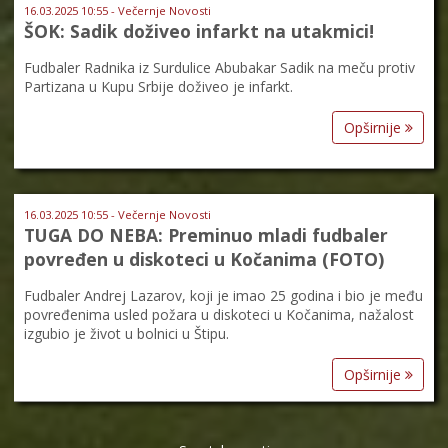
16.03.2025 10:55 - Večernje Novosti
ŠOK: Sadik doživeo infarkt na utakmici!
Fudbaler Radnika iz Surdulice Abubakar Sadik na meču protiv
Partizana u Kupu Srbije doživeo je infarkt.
Opširnije
16.03.2025 10:55 - Večernje Novosti
TUGA DO NEBA: Preminuo mladi fudbaler
povređen u diskoteci u Kočanima (FOTO)
Fudbaler Andrej Lazarov, koji je imao 25 godina i bio je među
povređenima usled požara u diskoteci u Kočanima, nažalost
izgubio je život u bolnici u Štipu.
Opširnije