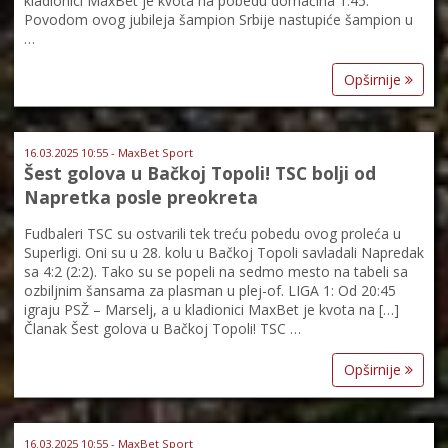
kladionici MaxBet je kvota na pobedu domaćina 1.45.
Povodom ovog jubileja šampion Srbije nastupiće šampion u
…
Opširnije
16.03.2025 10:55 - MaxBet Sport
Šest golova u Bačkoj Topoli! TSC bolji od
Napretka posle preokreta
Fudbaleri TSC su ostvarili tek treću pobedu ovog proleća u
Superligi. Oni su u 28. kolu u Bačkoj Topoli savladali Napredak
sa 4:2 (2:2). Tako su se popeli na sedmo mesto na tabeli sa
ozbiljnim šansama za plasman u plej-of. LIGA 1: Od 20:45
igraju PSŽ – Marselj, a u kladionici MaxBet je kvota na […]
Članak Šest golova u Bačkoj Topoli! TSC …
Opširnije
16.03.2025 10:55 - MaxBet Sport