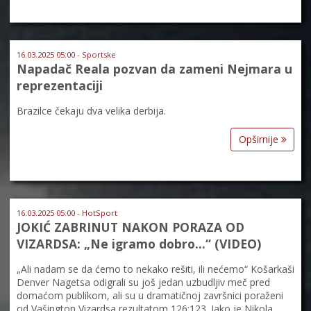
16.03.2025 05:00 - Sportske
Napadač Reala pozvan da zameni Nejmara u
reprezentaciji
Brazilce čekaju dva velika derbija.
Opširnije
16.03.2025 05:00 - HotSport
JOKIĆ ZABRINUT NAKON PORAZA OD
VIZARDSA: „Ne igramo dobro…“ (VIDEO)
„Ali nadam se da ćemo to nekako rešiti, ili nećemo“ Košarkaši
Denver Nagetsa odigrali su još jedan uzbudljiv meč pred
domaćom publikom, ali su u dramatičnoj završnici poraženi
od Vašington Vizardsa rezultatom 126:123. Iako je Nikola