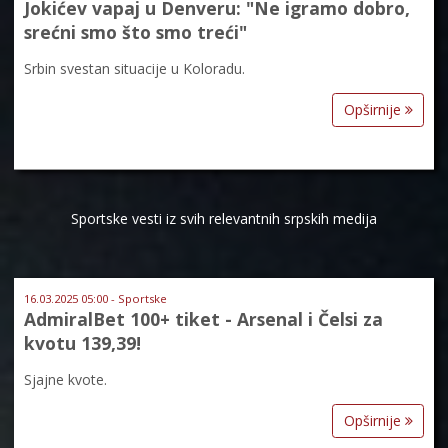
Jokićev vapaj u Denveru: "Ne igramo dobro,
srećni smo što smo treći"
Srbin svestan situacije u Koloradu.
Opširnije
Sportske vesti iz svih relevantnih srpskih medija
16.03.2025 05:00 - Sportske
AdmiralBet 100+ tiket - Arsenal i Čelsi za
kvotu 139,39!
Sjajne kvote.
Opširnije