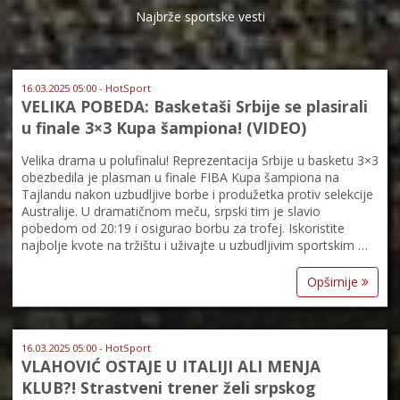
Najbrže sportske vesti
16.03.2025 05:00 - HotSport
VELIKA POBEDA: Basketaši Srbije se plasirali
u finale 3×3 Kupa šampiona! (VIDEO)
Velika drama u polufinalu! Reprezentacija Srbije u basketu 3×3
obezbedila je plasman u finale FIBA Kupa šampiona na
Tajlandu nakon uzbudljive borbe i produžetka protiv selekcije
Australije. U dramatičnom meču, srpski tim je slavio
pobedom od 20:19 i osigurao borbu za trofej. Iskoristite
najbolje kvote na tržištu i uživajte u uzbudljivim sportskim …
Opširnije
16.03.2025 05:00 - HotSport
VLAHOVIĆ OSTAJE U ITALIJI ALI MENJA
KLUB?! Strastveni trener želi srpskog