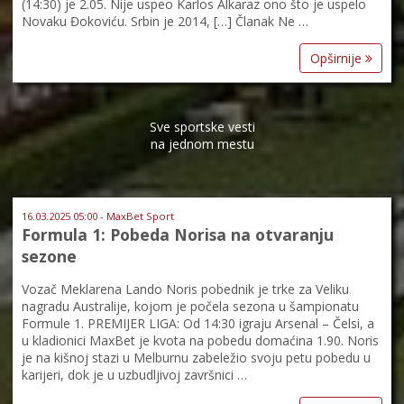
(14:30) je 2.05. Nije uspeo Karlos Alkaraz ono što je uspelo
Novaku Đokoviću. Srbin je 2014, […] Članak Ne …
Opširnije
Sve sportske vesti
na jednom mestu
16.03.2025 05:00 - MaxBet Sport
Formula 1: Pobeda Norisa na otvaranju
sezone
Vozač Meklarena Lando Noris pobednik je trke za Veliku
nagradu Australije, kojom je počela sezona u šampionatu
Formule 1. PREMIJER LIGA: Od 14:30 igraju Arsenal – Čelsi, a
u kladionici MaxBet je kvota na pobedu domaćina 1.90. Noris
je na kišnoj stazi u Melburnu zabeležio svoju petu pobedu u
karijeri, dok je u uzbudljivoj završnici …