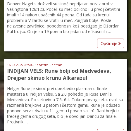
Denver Nagetsi doživeli su sinoć neprijatan poraz protiv
Vašingtona 126:123. Počeli su meč odlično i u prvoj četvrtini
imali +14 nakon ubačenih 44 poena. Od tada su krenuli
problemi a Vizardsi se vratili u meč. Zaigrali bolje. Posle
neizvesne završnice, pobedonosni koš postigao je Džordan
Pul trojku. On je sa 19 poena bio jedan od efikasnijih …
Opširnije
16.03.2025 03:50 - Sportska Centrala
INDIJAN VELS: Rune bolji od Medvedeva,
Drejper skinuo krunu Alkarazu!
Helger Rune je sinoć prvi obezbedio plasman u finale
mastersa u Indijan Velsu. Sa 2:0 pobedio je Rusa Danila
Medvedeva. Po setovima 7:5, 6:4. Tokom prvog seta, rivali su
razmenili brejkove u petom i šestom gemu. Rune je oduzeo
ponovo servis rivalu u 11. gemu i poveo sa 1:0. Rani brejk iz
trećeg gema drugog seta, bio je dovoljan Dancu za finale.
Protivnik …