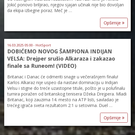
Jokić ponovo briljirao, njegov sjajan učinak nije bio dovoljan
da ekipa izbegne poraz. Meč je …
Opširnije
16.03.2025 05:00 - HotSport
DOBIĆEMO NOVOG ŠAMPIONA INDIJAN
VELSA: Drejper srušio Alkaraza i zakazao
finale sa Runeom! (VIDEO)
Britanac i Danac će odmeriti snage u večerašnjem finalu!
Karlos Alkaraz nije uspeo da nastavi dominaciju u Indijan
Velsu i stigne do treće uzastopne titule, pošto je u polufinalu
turnira poražen od britanskog tenisera Džeka Drejpera. Mladi
Britanac, koji zauzima 14. mesto na ATP listi, savladao je
trećeg igrača sveta rezultatom 2:1 u setovima. Duel …
Opširnije