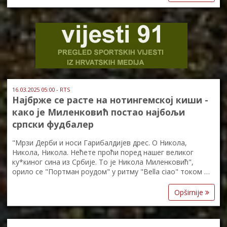
16.03.2025 05:00 - RTS
Најбрже се расте на нотингемској киши -
како је Миленковић постао најбољи
српски фудбалер
"Мрзи Дерби и носи Гарибалдијев дрес. О Никола,
Никола, Никола. Нећете проћи поред нашег великог
ку*киног сина из Србије. То је Никола Миленковић",
орило се "Портман роудом" у ритму "Bella ciao" током …
Opširnije