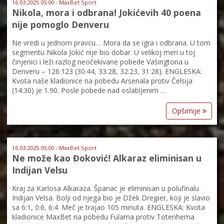
16.03.2025 05:00 - MaxBet Sport
Nikola, mora i odbrana! Jokićevih 40 poena
nije pomoglo Denveru
Ne vredi u jednom pravcu… Mora da se igra i odbrana. U tom
segmentu Nikola Jokić nije bio dobar. U velikoj meri u toj
činjenici i leži razlog neočekivane pobede Vašingtona u
Denveru – 126:123 (30:44, 33:28, 32:23, 31:28). ENGLESKA:
Kvota naše kladionice na pobedu Arsenala protiv Čelsija
(14:30) je 1.90. Posle pobede nad oslabljenim …
Opširnije
16.03.2025 05:00 - MaxBet Sport
Ne može kao Đoković! Alkaraz eliminisan u
Indijan Velsu
Kraj za Karlosa Alkaraza. Španac je eliminisan u polufinalu
Indijan Velsa. Bolji od njega bio je Džek Drejper, koji je slavio
sa 6:1, 0:6, 6:4. Meč je trajao 105 minuta. ENGLESKA: Kvota
kladionice MaxBet na pobedu Fulama protiv Totenhema