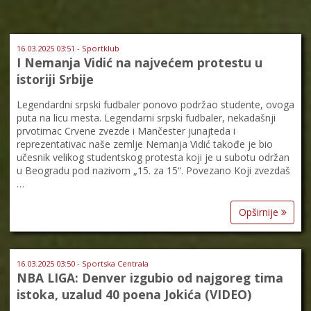
16.03.2025 03:51 - Sportklub
I Nemanja Vidić na najvećem protestu u
istoriji Srbije
Legendardni srpski fudbaler ponovo podržao studente, ovoga
puta na licu mesta. Legendarni srpski fudbaler, nekadašnji
prvotimac Crvene zvezde i Mančester junajteda i
reprezentativac naše zemlje Nemanja Vidić takođe je bio
učesnik velikog studentskog protesta koji je u subotu održan
u Beogradu pod nazivom „15. za 15“. Povezano Koji zvezdaš
…
Opširnije
16.03.2025 03:50 - Sportska Centrala
NBA LIGA: Denver izgubio od najgoreg tima
istoka, uzalud 40 poena Jokića (VIDEO)