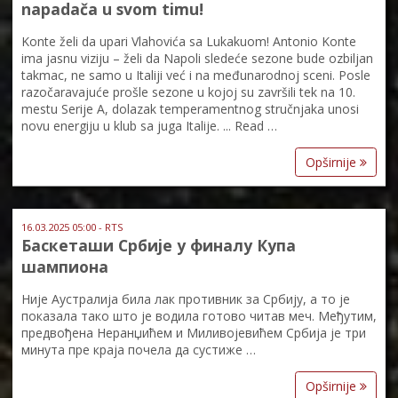
napadača u svom timu!
Konte želi da upari Vlahovića sa Lukakuom! Antonio Konte
ima jasnu viziju – želi da Napoli sledeće sezone bude ozbiljan
takmac, ne samo u Italiji već i na međunarodnoj sceni. Posle
razočaravajuće prošle sezone u kojoj su završili tek na 10.
mestu Serije A, dolazak temperamentnog stručnjaka unosi
novu energiju u klub sa juga Italije. ... Read …
Opširnije
16.03.2025 05:00 - RTS
Баскеташи Србије у финалу Купа
шампиона
Није Аустралија била лак противник за Србију, а то је
показала тако што је водила готово читав меч. Међутим,
предвођена Неранџићем и Миливојевићем Србија је три
минута пре краја почела да сустиже …
Opširnije