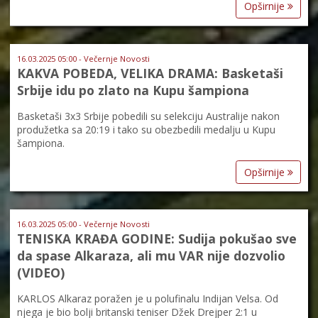
Opširnije
16.03.2025 05:00 - Večernje Novosti
KAKVA POBEDA, VELIKA DRAMA: Basketaši
Srbije idu po zlato na Kupu šampiona
Basketaši 3x3 Srbije pobedili su selekciju Australije nakon
produžetka sa 20:19 i tako su obezbedili medalju u Kupu
šampiona.
Opširnije
16.03.2025 05:00 - Večernje Novosti
TENISKA KRAĐA GODINE: Sudija pokušao sve
da spase Alkaraza, ali mu VAR nije dozvolio
(VIDEO)
KARLOS Alkaraz poražen je u polufinalu Indijan Velsa. Od
njega je bio bolji britanski teniser Džek Drejper 2:1 u