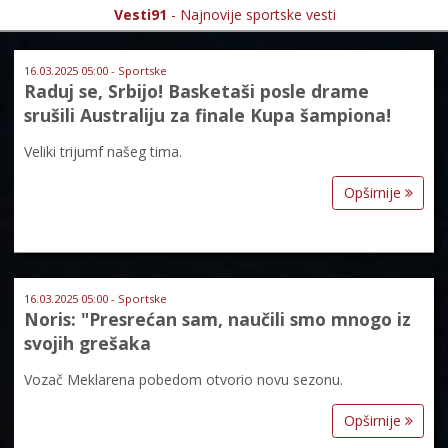
Vesti91
- Najnovije sportske vesti
16.03.2025 05:00 - Sportske
Raduj se, Srbijo! Basketaši posle drame
srušili Australiju za finale Kupa šampiona!
Veliki trijumf našeg tima.
Opširnije
16.03.2025 05:00 - Sportske
Noris: "Presrećan sam, naučili smo mnogo iz
svojih grešaka
Vozač Meklarena pobedom otvorio novu sezonu.
Opširnije