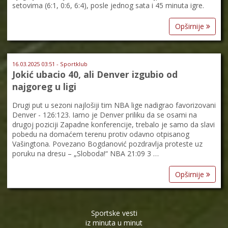
setovima (6:1, 0:6, 6:4), posle jednog sata i 45 minuta igre.
Opširnije
16.03.2025 03:51 - Sportklub
Jokić ubacio 40, ali Denver izgubio od
najgoreg u ligi
Drugi put u sezoni najlošiji tim NBA lige nadigrao favorizovani
Denver - 126:123. Iamo je Denver priliku da se osami na
drugoj poziciji Zapadne konferencije, trebalo je samo da slavi
pobedu na domaćem terenu protiv odavno otpisanog
Vašingtona. Povezano Bogdanović pozdravlja proteste uz
poruku na dresu – „Sloboda!“ NBA 21:09 3 …
Opširnije
Sportske vesti
iz minuta u minut