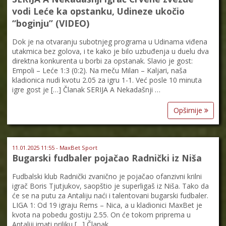
vodi Leće ka opstanku, Udineze ukočio
“boginju” (VIDEO)
Dok je na otvaranju subotnjeg programa u Udinama viđena
utakmica bez golova, i te kako je bilo uzbuđenja u duelu dva
direktna konkurenta u borbi za opstanak. Slavio je gost:
Empoli – Leće 1:3 (0:2). Na meču Milan – Kaljari, naša
kladionica nudi kvotu 2.05 za igru 1-1. Već posle 10 minuta
igre gost je […] Članak SERIJA A Nekadašnji …
Opširnije
11.01.2025 11:55 - MaxBet Sport
Bugarski fudbaler pojačao Radnički iz Niša
Fudbalski klub Radnički zvanično je pojačao ofanzivni krilni
igrač Boris Tjutjukov, saopštio je superligaš iz Niša. Tako da
će se na putu za Antaliju naći i talentovani bugarski fudbaler.
LIGA 1: Od 19 igraju Rems – Nica, a u kladionici MaxBet je
kvota na pobedu gostiju 2.55. On će tokom priprema u
Antaliji imati priliku […] Članak …