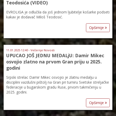
Teodosića (VIDEO)
EVROLIGA je odlučila da još jednom ljubitelje košarke podseti
kakav je dodavač Miloš Teodosić.
Opširnije
11.01.2025 12:40 - Večernje Novosti
UPUCAO JOŠ JEDNU MEDALjU: Damir Mikec
osvojio zlatno na prvom Gran priju u 2025.
godini
Srpski strelac Damir Mikec osvojio je zlatnu medalju u
disciplini vazdušni pištolj na Gran pri turniru Svetske streljačke
federacije u bugarskom gradu Ruse, prvom takmičenju u
2025. godini.
Opširnije