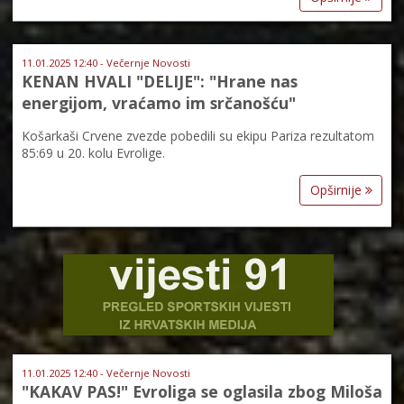
11.01.2025 12:40 - Večernje Novosti
KENAN HVALI "DELIJE": "Hrane nas
energijom, vraćamo im srčanošću"
Košarkaši Crvene zvezde pobedili su ekipu Pariza rezultatom
85:69 u 20. kolu Evrolige.
Opširnije
11.01.2025 12:40 - Večernje Novosti
"KAKAV PAS!" Evroliga se oglasila zbog Miloša