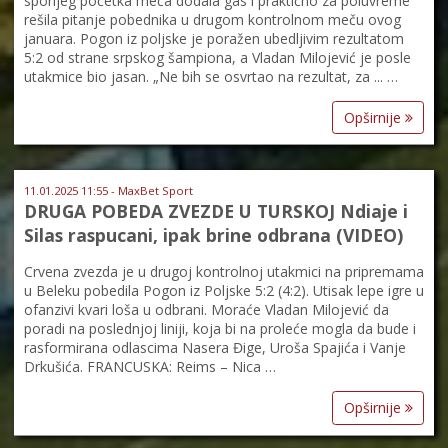
sporijeg početka meča dodala gas i praktično za poluvreme
rešila pitanje pobednika u drugom kontrolnom meču ovog
januara. Pogon iz poljske je poražen ubedljivim rezultatom
5:2 od strane srpskog šampiona, a Vladan Milojević je posle
utakmice bio jasan. „Ne bih se osvrtao na rezultat, za ... …
Opširnije
11.01.2025 11:55 - MaxBet Sport
DRUGA POBEDA ZVEZDE U TURSKOJ Ndiaje i
Silas raspucani, ipak brine odbrana (VIDEO)
Crvena zvezda je u drugoj kontrolnoj utakmici na pripremama
u Beleku pobedila Pogon iz Poljske 5:2 (4:2). Utisak lepe igre u
ofanzivi kvari loša u odbrani. Moraće Vladan Milojević da
poradi na poslednjoj liniji, koja bi na proleće mogla da bude i
rasformirana odlascima Nasera Đige, Uroša Spajića i Vanje
Drkušića. FRANCUSKA: Reims – Nica …
Opširnije