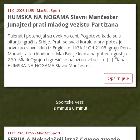
11.01.2025 11:55 - MaxBet Sport
HUMSKA NA NOGAMA Slavni Mančester
Junajted prati mladog vezistu Partizana
Talenat i potencijal su uvek na ceni. Pogotovo kada su u
pitanju igrači iz Srbije. Prati se svaki korak, a prvi potez je
povukao slavni klub iz Engleske. LIGA 1: Od 21:05 igraju Ren –
Marselj, a u u kladionici MaxBet je kvota na pobedu gostiju
2.50. Mladi Ognjen Ugrešić se nalazi na vrhu liste […] Članak
HUMSKA NA NOGAMA Slavni Mančester …
Opširnije
Sportske vesti
iz minuta u minut
11.01.2025 11:55 - MaxBet Sport
SERIJA A Nekadašnji igrač Crvene zvezde