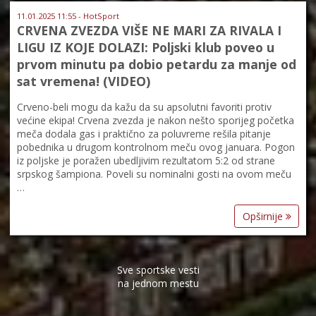
11.01.2025 11:55 - HotSport
CRVENA ZVEZDA VIŠE NE MARI ZA RIVALA I
LIGU IZ KOJE DOLAZI: Poljski klub poveo u
prvom minutu pa dobio petardu za manje od
sat vremena! (VIDEO)
Crveno-beli mogu da kažu da su apsolutni favoriti protiv
većine ekipa! Crvena zvezda je nakon nešto sporijeg početka
meča dodala gas i praktično za poluvreme rešila pitanje
pobednika u drugom kontrolnom meču ovog januara. Pogon
iz poljske je poražen ubedljivim rezultatom 5:2 od strane
srpskog šampiona. Poveli su nominalni gosti na ovom meču
…
Opširnije
Sve sportske vesti
na jednom mestu