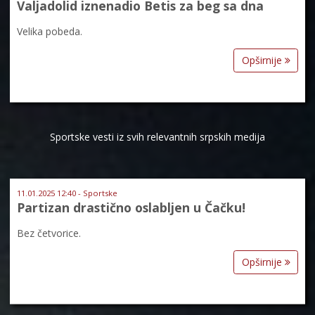
Valjadolid iznenadio Betis za beg sa dna
Velika pobeda.
Opširnije
Sportske vesti iz svih relevantnih srpskih medija
11.01.2025 12:40 - Sportske
Partizan drastično oslabljen u Čačku!
Bez četvorice.
Opširnije