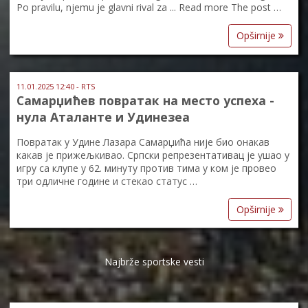
Po pravilu, njemu je glavni rival za ... Read more The post …
Opširnije
11.01.2025 12:40 - RTS
Самарџићев повратак на место успеха -
нула Аталанте и Удинезеа
Повратак у Удине Лазара Самарџића није био онакав
какав је прижељкивао. Српски репрезентативац је ушао у
игру са клупе у 62. минуту против тима у ком је провео
три одличне године и стекао статус …
Opširnije
Najbrže sportske vesti