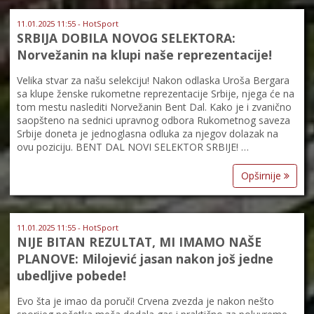
11.01.2025 11:55 - HotSport
SRBIJA DOBILA NOVOG SELEKTORA:
Norvežanin na klupi naše reprezentacije!
Velika stvar za našu selekciju! Nakon odlaska Uroša Bergara
sa klupe ženske rukometne reprezentacije Srbije, njega će na
tom mestu naslediti Norvežanin Bent Dal. Kako je i zvanično
saopšteno na sednici upravnog odbora Rukometnog saveza
Srbije doneta je jednoglasna odluka za njegov dolazak na
ovu poziciju. BENT DAL NOVI SELEKTOR SRBIJE! …
Opširnije
11.01.2025 11:55 - HotSport
NIJE BITAN REZULTAT, MI IMAMO NAŠE
PLANOVE: Milojević jasan nakon još jedne
ubedljive pobede!
Evo šta je imao da poruči! Crvena zvezda je nakon nešto