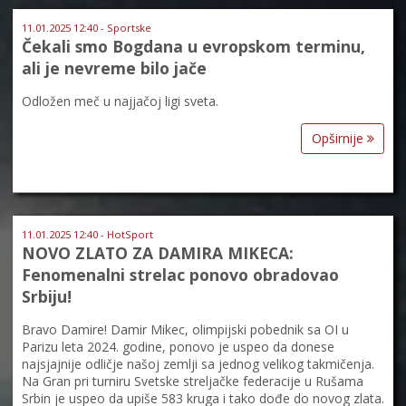
11.01.2025 12:40 - Sportske
Čekali smo Bogdana u evropskom terminu,
ali je nevreme bilo jače
Odložen meč u najjačoj ligi sveta.
Opširnije
11.01.2025 12:40 - HotSport
NOVO ZLATO ZA DAMIRA MIKECA:
Fenomenalni strelac ponovo obradovao
Srbiju!
Bravo Damire! Damir Mikec, olimpijski pobednik sa OI u
Parizu leta 2024. godine, ponovo je uspeo da donese
najsjajnije odličje našoj zemlji sa jednog velikog takmičenja.
Na Gran pri turniru Svetske streljačke federacije u Rušama
Srbin je uspeo da upiše 583 kruga i tako dođe do novog zlata.