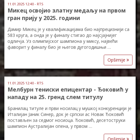
11.01.2025 12:40 - RTS
Микец освојио златну медаљу на првом
гран прију у 2025. години
Дамир Микец је у квалификацијама био најпрецизнији са
583 круга, а онда је у финалу стигао до најсјајнијег
одличја. Уз олимпијског шампиона у миксу, највећи
фаворит у финалу био је његов дугогодишњи …
Opširnije
11.01.2025 12:40 - RTS
Мелбурн тениски епицентар - Ђоковић у
нападу на 25. гренд слем титулу
Бранилац титуле и први носилац у мушкој конкуренцији је
Италијан Јаник Синер, док је српски ас Новак Ђоковић
постављен за седмог носиоца. Ђоковић, десетоструки
шампион Аустралијан опена, у првом …
Opširnije