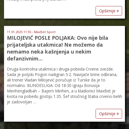
Opširnije
11.01.2025 11:55 - MaxBet Sport
MILOJEVIĆ POSLE POLJAKA: Ovo nije bila
prijateljska utakmica! Ne možemo da
nemamo neka kašnjenja u nekim
defanzivnim…
Druga kontrolna utakmica i druga pobeda Crvene zvezde.
Sada je poljski Pogon nadigran 5:2. Navijače brine odbrana,
ali trener Vladan Milojević poručuje iz Turske da je to
normalno. BUNDESLIGA: Od 18:30 igraju Borusija
Menhengladbah – Bajern Minhen, a u kladionici MaxBet je
kvota na pobedu gostiju 1.35. Šef stručnog štaba crveno-belih
je zadovoljan …
Opširnije