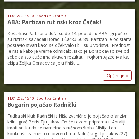
11.01.2025 15:10 - Sportska Centrala
ABA: Partizan rutinski kroz Čačak!
Košarkaši Partizana došli su do 14. pobede u ABA ligi pošto
su rutinski savladali Borac u Čačku 60:89. Partizan je od starta
postavio stvari kako se očekivalo i bili su u vođstvu. Prednost
je rasla kako je vreme odmicalo, iako je Borac davao sve od
sebe da što duže ima aktivan rezultat. Trojkom Ajzee Majka,
ekipa Željka Obradovića je u finišu …
Opširnije
11.01.2025 15:10 - Sportska Centrala
Bugarin pojačao Radnički
Fudbalski klub Radnički iz Niša zvanično je pojačao ofanzivni
krilni igrač Boris Tjutjukov. On će tokom priprema u Antaliji
imati priliku da se nametne stručnom štabu Nišlija i da
konkuriše za mesto u prvom timu Radničkog. Tjutjukov (27)