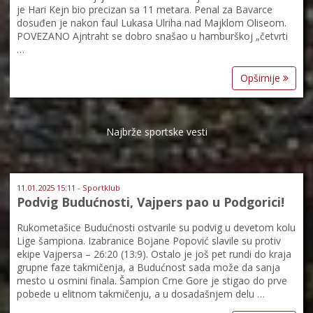
je Hari Kejn bio precizan sa 11 metara. Penal za Bavarce
dosuđen je nakon faul Lukasa Ulriha nad Majklom Oliseom.
POVEZANO Ajntraht se dobro snašao u hamburškoj „četvrti
…
Opširnije
Najbrže sportske vesti
11.01.2025 15:11 - Sportklub
Podvig Budućnosti, Vajpers pao u Podgorici!
Rukometašice Budućnosti ostvarile su podvig u devetom kolu
Lige šampiona. Izabranice Bojane Popović slavile su protiv
ekipe Vajpersa – 26:20 (13:9). Ostalo je još pet rundi do kraja
grupne faze takmičenja, a Budućnost sada može da sanja
mesto u osmini finala. Šampion Crne Gore je stigao do prve
pobede u elitnom takmičenju, a u dosadašnjem delu …