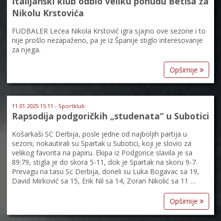
Italijanski klub odbio veliku ponudu Betisa za
Nikolu Krstovića
FUDBALER Lećea Nikola Krstović igra sjajno ove sezone i to
nije prošlo nezapaženo, pa je iz Španije stiglo interesovanje
za njega.
Opširnije
11.01.2025 15:11 - Sportklub
Rapsodija podgoričkih „studenata“ u Subotici
Košarkaši SC Derbija, posle jedne od najboljih partija u
sezoni, nokautirali su Spartak u Subotici, koji je slovio za
velikog favorita na papiru. Ekipa iz Podgorice slavila je sa
89:79, stigla je do skora 5-11, dok je Spartak na skoru 9-7.
Prevagu na tasu Sc Derbija, doneli su Luka Bogavac sa 19,
David Mirković sa 15, Erik Nil sa 14, Zoran Nikolić sa 11 …
Opširnije