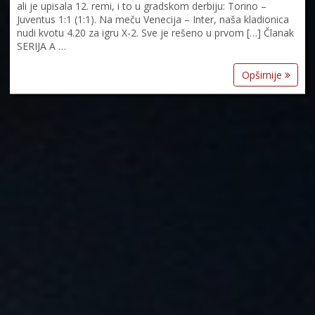
ali je upisala 12. remi, i to u gradskom derbiju: Torino –
Juventus 1:1 (1:1). Na meču Venecija – Inter, naša kladionica
nudi kvotu 4.20 za igru X-2. Sve je rešeno u prvom […] Članak
SERIJA A …
Opširnije