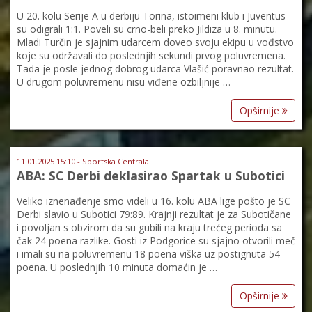
U 20. kolu Serije A u derbiju Torina, istoimeni klub i Juventus
su odigrali 1:1. Poveli su crno-beli preko Jildiza u 8. minutu.
Mladi Turčin je sjajnim udarcem doveo svoju ekipu u vođstvo
koje su održavali do poslednjih sekundi prvog poluvremena.
Tada je posle jednog dobrog udarca Vlašić poravnao rezultat.
U drugom poluvremenu nisu viđene ozbiljnije …
Opširnije
11.01.2025 15:10 - Sportska Centrala
ABA: SC Derbi deklasirao Spartak u Subotici
Veliko iznenađenje smo videli u 16. kolu ABA lige pošto je SC
Derbi slavio u Subotici 79:89. Krajnji rezultat je za Subotičane
i povoljan s obzirom da su gubili na kraju trećeg perioda sa
čak 24 poena razlike. Gosti iz Podgorice su sjajno otvorili meč
i imali su na poluvremenu 18 poena viška uz postignuta 54
poena. U poslednjih 10 minuta domaćin je …
Opširnije