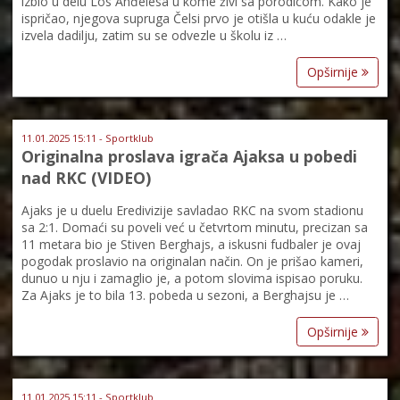
izbio u delu Los Anđelesa u kome živi sa porodicom. Kako je
ispričao, njegova supruga Čelsi prvo je otišla u kuću odakle je
izvela dadilju, zatim su se odvezle u školu iz …
Opširnije
11.01.2025 15:11 - Sportklub
Originalna proslava igrača Ajaksa u pobedi
nad RKC (VIDEO)
Ajaks je u duelu Eredivizije savladao RKC na svom stadionu
sa 2:1. Domaći su poveli već u četvrtom minutu, precizan sa
11 metara bio je Stiven Berghajs, a iskusni fudbaler je ovaj
pogodak proslavio na originalan način. On je prišao kameri,
dunuo u nju i zamaglio je, a potom slovima ispisao poruku.
Za Ajaks je to bila 13. pobeda u sezoni, a Berghajsu je …
Opširnije
11.01.2025 15:11 - Sportklub