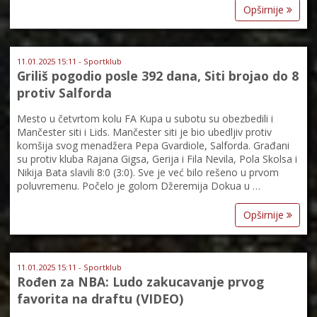
Opširnije
11.01.2025 15:11 - Sportklub
Griliš pogodio posle 392 dana, Siti brojao do 8
protiv Salforda
Mesto u četvrtom kolu FA Kupa u subotu su obezbedili i
Mančester siti i Lids. Mančester siti je bio ubedljiv protiv
komšija svog menadžera Pepa Gvardiole, Salforda. Građani
su protiv kluba Rajana Gigsa, Gerija i Fila Nevila, Pola Skolsa i
Nikija Bata slavili 8:0 (3:0). Sve je već bilo rešeno u prvom
poluvremenu. Počelo je golom Džeremija Dokua u …
Opširnije
11.01.2025 15:11 - Sportklub
Rođen za NBA: Ludo zakucavanje prvog
favorita na draftu (VIDEO)