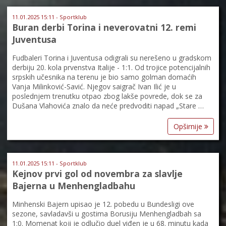
11.01.2025 15:11 - Sportklub
Buran derbi Torina i neverovatni 12. remi
Juventusa
Fudbaleri Torina i Juventusa odigrali su nerešeno u gradskom
derbiju 20. kola prvenstva Italije - 1:1. Od trojice potencijalnih
srpskih učesnika na terenu je bio samo golman domaćih
Vanja Milinković-Savić. Njegov saigrač Ivan Ilić je u
poslednjem trenutku otpao zbog lakše povrede, dok se za
Dušana Vlahovića znalo da neće predvoditi napad „Stare …
Opširnije
11.01.2025 15:11 - Sportklub
Kejnov prvi gol od novembra za slavlje
Bajerna u Menhengladbahu
Minhenski Bajern upisao je 12. pobedu u Bundesligi ove
sezone, savladavši u gostima Borusiju Menhengladbah sa
1:0. Momenat koji je odlučio duel viđen je u 68. minutu kada