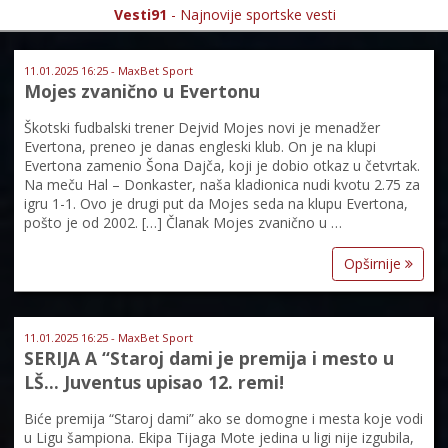
Vesti91
- Najnovije sportske vesti
11.01.2025 16:25 - MaxBet Sport
Mojes zvanično u Evertonu
Škotski fudbalski trener Dejvid Mojes novi je menadžer
Evertona, preneo je danas engleski klub. On je na klupi
Evertona zamenio Šona Dajča, koji je dobio otkaz u četvrtak.
Na meču Hal – Donkaster, naša kladionica nudi kvotu 2.75 za
igru 1-1. Ovo je drugi put da Mojes seda na klupu Evertona,
pošto je od 2002. […] Članak Mojes zvanično u …
Opširnije
11.01.2025 16:25 - MaxBet Sport
SERIJA A “Staroj dami je premija i mesto u
LŠ… Juventus upisao 12. remi!
Biće premija “Staroj dami” ako se domogne i mesta koje vodi
u Ligu šampiona. Ekipa Tijaga Mote jedina u ligi nije izgubila,