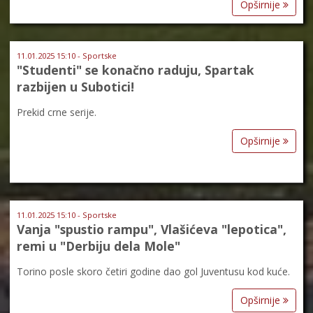
Opširnije
11.01.2025 15:10 - Sportske
"Studenti" se konačno raduju, Spartak
razbijen u Subotici!
Prekid crne serije.
Opširnije
11.01.2025 15:10 - Sportske
Vanja "spustio rampu", Vlašićeva "lepotica",
remi u "Derbiju dela Mole"
Torino posle skoro četiri godine dao gol Juventusu kod kuće.
Opširnije