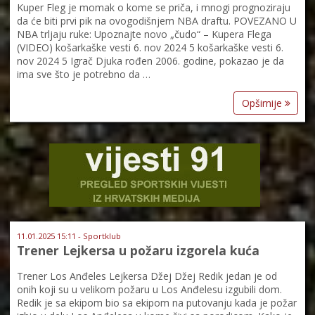
Kuper Fleg je momak o kome se priča, i mnogi prognoziraju
da će biti prvi pik na ovogodišnjem NBA draftu. POVEZANO U
NBA trljaju ruke: Upoznajte novo „čudo“ – Kupera Flega
(VIDEO) košarkaške vesti 6. nov 2024 5 košarkaške vesti 6.
nov 2024 5 Igrač Djuka rođen 2006. godine, pokazao je da
ima sve što je potrebno da …
Opširnije
11.01.2025 15:11 - Sportklub
Trener Lejkersa u požaru izgorela kuća
Trener Los Anđeles Lejkersa Džej Džej Redik jedan je od
onih koji su u velikom požaru u Los Anđelesu izgubili dom.
Redik je sa ekipom bio sa ekipom na putovanju kada je požar