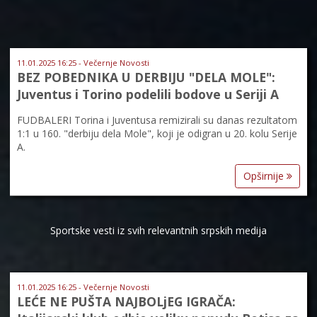
11.01.2025 16:25 - Večernje Novosti
BEZ POBEDNIKA U DERBIJU "DELA MOLE":
Juventus i Torino podelili bodove u Seriji A
FUDBALERI Torina i Juventusa remizirali su danas rezultatom
1:1 u 160. "derbiju dela Mole", koji je odigran u 20. kolu Serije
A.
Opširnije
Sportske vesti iz svih relevantnih srpskih medija
11.01.2025 16:25 - Večernje Novosti
LEĆE NE PUŠTA NAJBOLjEG IGRAČA: