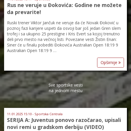
Rus ne veruje u Đokovića: Godine ne možete
da prevarite!
Ruski trener Viktor Jančuk ne veruje da će Novak Đoković u
poznoj fazi karijere uspeti da osvoji bar još jedan Gren slem
trofej i sa ukupno 25 prestigne i Kris Evert sa kojoj trenutno
deli prvo mesto na večnoj listi. Povezane vesti Žistin Enan:
Siner će u finalu pobediti Đokovića Australian Open 18:19 9
Australian Open 18:19 9 …
Opširnije
Sve sportske vesti
na jednom mestu
11.01.2025 15:10 - Sportska Centrala
SERIJA A: Juventus ponovo razočarao, upisali
novi remi u gradskom derbiju (VIDEO)