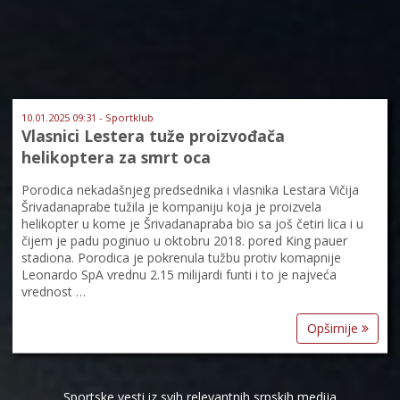
10.01.2025 09:31 - Sportklub
Vlasnici Lestera tuže proizvođača
helikoptera za smrt oca
Porodica nekadašnjeg predsednika i vlasnika Lestara Vičija
Šrivadanaprabe tužila je kompaniju koja je proizvela
helikopter u kome je Šrivadanapraba bio sa još četiri lica i u
čijem je padu poginuo u oktobru 2018. pored King pauer
stadiona. Porodica je pokrenula tužbu protiv komapnije
Leonardo SpA vrednu 2.15 milijardi funti i to je najveća
vrednost …
Opširnije
Sportske vesti iz svih relevantnih srpskih medija