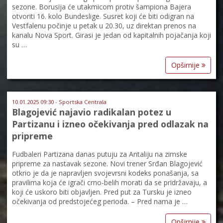
sezone. Borusija će utakmicom protiv šampiona Bajera
otvoriti 16. kolo Bundeslige. Susret koji će biti odigran na
Vestfalenu počinje u petak u 20.30, uz direktan prenos na
kanalu Nova Sport. Girasi je jedan od kapitalnih pojačanja koji
su …
Opširnije
10.01.2025 09:30 - Sportska Centrala
Blagojević najavio radikalan potez u
Partizanu i izneo očekivanja pred odlazak na
pripreme
Fudbaleri Partizana danas putuju za Antaliju na zimske
pripreme za nastavak sezone. Novi trener Srđan Blagojević
otkrio je da je napravljen svojevrsni kodeks ponašanja, sa
pravilima koja će igrači crno-belih morati da se pridržavaju, a
koji će uskoro biti objavljen. Pred put za Tursku je izneo
očekivanja od predstojećeg perioda. – Pred nama je …
Opširnije