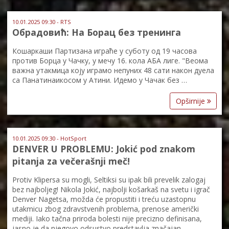
10.01.2025 09:30 - RTS
Обрадовић: На Борац без тренинга
Кошаркаши Партизана играће у суботу од 19 часова
против Борца у Чачку, у мечу 16. кола АБА лиге. "Веома
важна утакмица коју играмо непуних 48 сати након дуела
са Панатинаикосом у Атини. Идемо у Чачак без …
Opširnije
10.01.2025 09:30 - HotSport
DENVER U PROBLEMU: Jokić pod znakom
pitanja za večerašnji meč!
Protiv Klipersa su mogli, Seltiksi su ipak bili prevelik zalogaj
bez najboljeg! Nikola Jokić, najbolji košarkaš na svetu i igrač
Denver Nagetsa, možda će propustiti i treću uzastopnu
utakmicu zbog zdravstvenih problema, prenose američki
mediji. Iako tačna priroda bolesti nije precizno definisana,
jasno je da njegovo odsustvo predstavlja značajan …