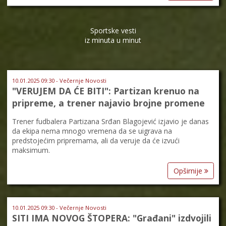
Sportske vesti
iz minuta u minut
10.01.2025 09:30 - Večernje Novosti
"VERUJEM DA ĆE BITI": Partizan krenuo na
pripreme, a trener najavio brojne promene
Trener fudbalera Partizana Srđan Blagojević izjavio je danas
da ekipa nema mnogo vremena da se uigrava na
predstojećim pripremama, ali da veruje da će izvući
maksimum.
Opširnije
10.01.2025 09:30 - Večernje Novosti
SITI IMA NOVOG ŠTOPERA: "Građani" izdvojili