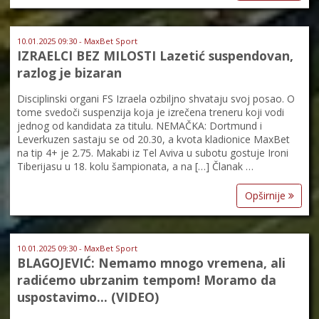
10.01.2025 09:30 - MaxBet Sport
IZRAELCI BEZ MILOSTI Lazetić suspendovan,
razlog je bizaran
Disciplinski organi FS Izraela ozbiljno shvataju svoj posao. O
tome svedoči suspenzija koja je izrečena treneru koji vodi
jednog od kandidata za titulu. NEMAČKA: Dortmund i
Leverkuzen sastaju se od 20.30, a kvota kladionice MaxBet
na tip 4+ je 2.75. Makabi iz Tel Aviva u subotu gostuje Ironi
Tiberijasu u 18. kolu šampionata, a na […] Članak …
Opširnije
10.01.2025 09:30 - MaxBet Sport
BLAGOJEVIĆ: Nemamo mnogo vremena, ali
radićemo ubrzanim tempom! Moramo da
uspostavimo… (VIDEO)