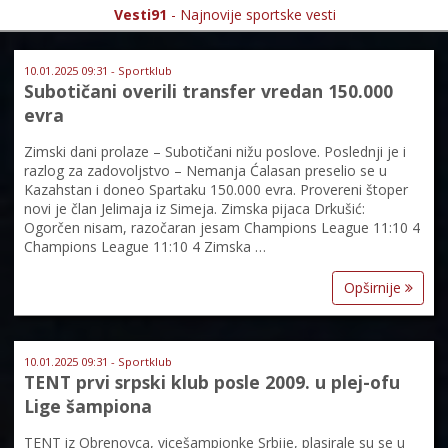
Vesti91
- Najnovije sportske vesti
10.01.2025 09:31 - Sportklub
Subotičani overili transfer vredan 150.000
evra
Zimski dani prolaze – Subotičani nižu poslove. Poslednji je i
razlog za zadovoljstvo – Nemanja Ćalasan preselio se u
Kazahstan i doneo Spartaku 150.000 evra. Provereni štoper
novi je član Jelimaja iz Simeja. Zimska pijaca Drkušić:
Ogorčen nisam, razočaran jesam Champions League 11:10 4
Champions League 11:10 4 Zimska …
Opširnije
10.01.2025 09:31 - Sportklub
TENT prvi srpski klub posle 2009. u plej-ofu
Lige šampiona
TENT iz Obrenovca, vicešampionke Srbije, plasirale su se u