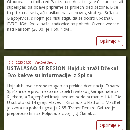
Otputovali su fudbaleri Partizana u Antaliju, gde će kao i ostali
superligaši da obave pripreme za prolećni deo sezone. Biće
to prilika da se igrači naviknu na rad novog stratega Srđana
Blagojevića, s kojim još nisu stiglu da se dobro upoznaju.
EVROLIGA: Kvota naše kladionice na pobedu Crvene zvezde
nad Parizom (20:00) je 1.59. Novi …
Opširnije
10.01.2025 09:30 - MaxBet Sport
USTALASAO SE REGION Hajduk traži Džeka!
Evo kakve su informacije iz Splita
Hajduk bi ove sezone mogao da prekine dominaciju Dinama.
Splićani dele prvo mesto na tabeli hrvatskog šampionata sa
Rijekom, a Zagrepčani imaju sedam bodova manje. LA LIGA:
U subotu od 14 igraju Alaves – Đirona, a u kladionici MaxBet
je kvota na pobedu gostiju 2.65. Trener Đenaro Gatuzo je
preporodio tim sa Poljuda, a ovog […] Članak …
Opširnije