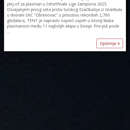
plej-of za plasman u četvrtfinale Lige šampiona 2025.
Osvajanjem prvog seta protiv turskog Ezačibašija iz Istanbula
u dvorani SKC ”Obrenovac” u prisustvu rekordnih 2,700
gledalaca, TENT je napravio najveći uspeh u istoriji kluba
plasmanom među 11 najboljih ekipa u Evropi. Prvi put posle
…
Opširnije