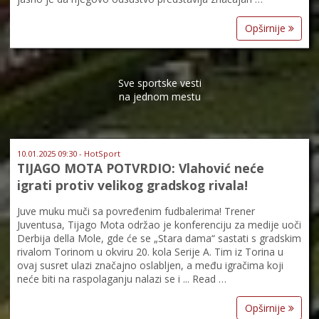
Opširnije
Sve sportske vesti
na jednom mestu
10.01.2025 09:30 - HotSport
TIJAGO MOTA POTVRDIO: Vlahović neće
igrati protiv velikog gradskog rivala!
Juve muku muči sa povređenim fudbalerima! Trener
Juventusa, Tijago Mota održao je konferenciju za medije uoči
Derbija della Mole, gde će se „Stara dama“ sastati s gradskim
rivalom Torinom u okviru 20. kola Serije A. Tim iz Torina u
ovaj susret ulazi značajno oslabljen, a među igračima koji
neće biti na raspolaganju nalazi se i ... Read …
Opširnije