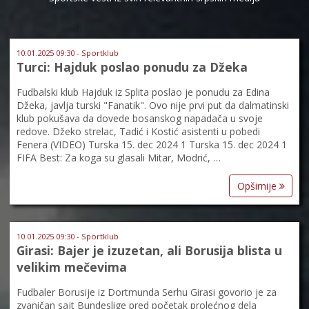
10.01.2025 09:30 - Sportklub
Turci: Hajduk poslao ponudu za Džeka
Fudbalski klub Hajduk iz Splita poslao je ponudu za Edina
Džeka, javlja turski "Fanatik". Ovo nije prvi put da dalmatinski
klub pokušava da dovede bosanskog napadača u svoje
redove. Džeko strelac, Tadić i Kostić asistenti u pobedi
Fenera (VIDEO) Turska 15. dec 2024 1 Turska 15. dec 2024 1
FIFA Best: Za koga su glasali Mitar, Modrić, …
Opširnije
10.01.2025 09:30 - Sportklub
Girasi: Bajer je izuzetan, ali Borusija blista u
velikim mečevima
Fudbaler Borusije iz Dortmunda Serhu Girasi govorio je za
zvaničan sajt Bundeslige pred početak prolećnog dela