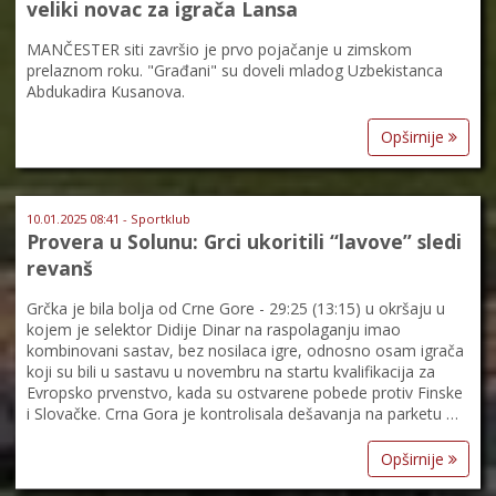
veliki novac za igrača Lansa
MANČESTER siti završio je prvo pojačanje u zimskom
prelaznom roku. "Građani" su doveli mladog Uzbekistanca
Abdukadira Kusanova.
Opširnije
10.01.2025 08:41 - Sportklub
Provera u Solunu: Grci ukoritili “lavove” sledi
revanš
Grčka je bila bolja od Crne Gore - 29:25 (13:15) u okršaju u
kojem je selektor Didije Dinar na raspolaganju imao
kombinovani sastav, bez nosilaca igre, odnosno osam igrača
koji su bili u sastavu u novembru na startu kvalifikacija za
Evropsko prvenstvo, kada su ostvarene pobede protiv Finske
i Slovačke. Crna Gora je kontrolisala dešavanja na parketu …
Opširnije