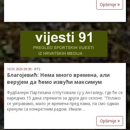
Opširnije
10.01.2025 09:30 - RTS
Благојевић: Нема много времена, али
верујем да ћемо извући максимум
Фудбалери Партизана отпутовали су у Анталију, где ће се
наредних 15 дана спремати за други део сезоне. "Полако
се уигравамо, мало је времена пред нама, па смо одмах
кренули са конкретним радом. Имали …
Opširnije