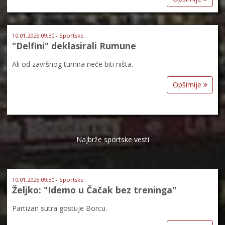
10.01.2025 09:30 - Sportske
"Delfini" deklasirali Rumune
Ali od završnog turnira neće biti ništa.
Opširnije
Najbrže sportske vesti
10.01.2025 09:30 - Sportske
Željko: "Idemo u Čačak bez treninga"
Partizan sutra gostuje Borcu.