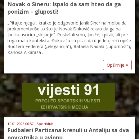
Novak o Sineru: Ispalo da sam hteo da ga
ponizim – gluposti!
„Pitajte njega“, kratko je odgovorio Janik Siner na molbu da
prokomentariše to što je Novak Đoković rekao da ga na
Janika asocira „skijanje“. Poslušali smo, Janiče, i pitali, ali pre
toga malo konteksta. Đokovića su pitali da u jednoj reči opiše
Rodžera Federera („elegancija“), Rafaela Nadala („upornost“),
Karlosa Alkaraza …
Opširnije
10.01.2025 06:57 - Sportklub
Fudbaleri Partizana krenuli u Antaliju sa dva
povratnika u avionu