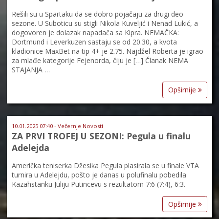
Rešili su u Spartaku da se dobro pojačaju za drugi deo
sezone. U Suboticu su stigli Nikola Kuveljić i Nenad Lukić, a
dogovoren je dolazak napadača sa Kipra. NEMAČKA:
Dortmund i Leverkuzen sastaju se od 20.30, a kvota
kladionice MaxBet na tip 4+ je 2.75. Najdžel Roberta je igrao
za mlađe kategorije Fejenorda, čiju je […] Članak NEMA
STAJANJA …
Opširnije
10.01.2025 07:40 - Večernje Novosti
ZA PRVI TROFEJ U SEZONI: Pegula u finalu
Adelejda
Američka teniserka Džesika Pegula plasirala se u finale VTA
turnira u Adelejdu, pošto je danas u polufinalu pobedila
Kazahstanku Juliju Putincevu s rezultatom 7:6 (7:4), 6:3.
Opširnije