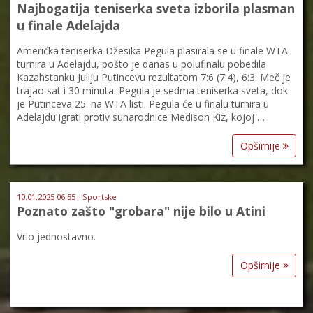
Najbogatija teniserka sveta izborila plasman
u finale Adelajda
Američka teniserka Džesika Pegula plasirala se u finale WTA
turnira u Adelajdu, pošto je danas u polufinalu pobedila
Kazahstanku Juliju Putincevu rezultatom 7:6 (7:4), 6:3. Meč je
trajao sat i 30 minuta. Pegula je sedma teniserka sveta, dok
je Putinceva 25. na WTA listi. Pegula će u finalu turnira u
Adelajdu igrati protiv sunarodnice Medison Kiz, kojoj …
Opširnije
10.01.2025 06:55 - Sportske
Poznato zašto "grobara" nije bilo u Atini
Vrlo jednostavno.
Opširnije