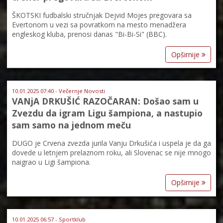
ŠKOTSKI fudbalski stručnjak Dejvid Mojes pregovara sa
Evertonom u vezi sa povratkom na mesto menadžera
engleskog kluba, prenosi danas "Bi-Bi-Si" (BBC).
Opširnije
10.01.2025 07:40 - Večernje Novosti
VANjA DRKUŠIĆ RAZOČARAN: Došao sam u
Zvezdu da igram Ligu šampiona, a nastupio
sam samo na jednom meču
DUGO je Crvena zvezda jurila Vanju Drkušića i uspela je da ga
dovede u letnjem prelaznom roku, ali Slovenac se nije mnogo
naigrao u Ligi šampiona.
Opširnije
10.01.2025 06:57 - Sportklub