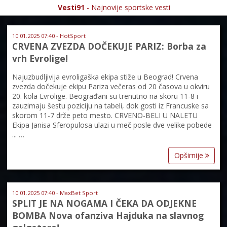
Vesti91
- Najnovije sportske vesti
10.01.2025 07:40 - HotSport
CRVENA ZVEZDA DOČEKUJE PARIZ: Borba za
vrh Evrolige!
Najuzbudljivija evroligaška ekipa stiže u Beograd! Crvena
zvezda dočekuje ekipu Pariza večeras od 20 časova u okviru
20. kola Evrolige. Beograđani su trenutno na skoru 11-8 i
zauzimaju šestu poziciju na tabeli, dok gosti iz Francuske sa
skorom 11-7 drže peto mesto. CRVENO-BELI U NALETU
Ekipa Janisa Sferopulosa ulazi u meč posle dve velike pobede
... …
Opširnije
10.01.2025 07:40 - MaxBet Sport
SPLIT JE NA NOGAMA I ČEKA DA ODJEKNE
BOMBA Nova ofanziva Hajduka na slavnog