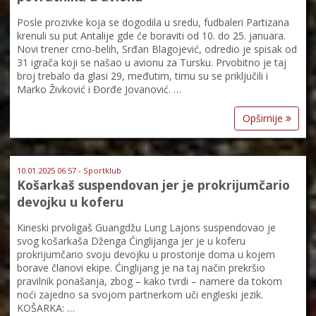
Posle prozivke koja se dogodila u sredu, fudbaleri Partizana
krenuli su put Antalije gde će boraviti od 10. do 25. januara.
Novi trener crno-belih, Srđan Blagojević, odredio je spisak od
31 igrača koji se našao u avionu za Tursku. Prvobitno je taj
broj trebalo da glasi 29, međutim, timu su se priključili i
Marko Živković i Đorđe Jovanović. …
Opširnije
10.01.2025 06:57 - Sportklub
Košarkaš suspendovan jer je prokrijumčario
devojku u koferu
Kineski prvoligaš Guangdžu Lung Lajons suspendovao je
svog košarkaša Dženga Ćinglijanga jer je u koferu
prokrijumčario svoju devojku u prostorije doma u kojem
borave članovi ekipe. Ćinglijang je na taj način prekršio
pravilnik ponašanja, zbog – kako tvrdi – namere da tokom
noći zajedno sa svojom partnerkom uči engleski jezik.
KOŠARKA: …