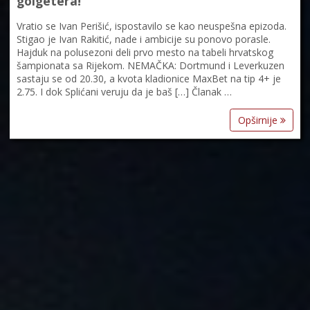
golgetera!
Vratio se Ivan Perišić, ispostavilo se kao neuspešna epizoda.
Stigao je Ivan Rakitić, nade i ambicije su ponovo porasle.
Hajduk na polusezoni deli prvo mesto na tabeli hrvatskog
šampionata sa Rijekom. NEMAČKA: Dortmund i Leverkuzen
sastaju se od 20.30, a kvota kladionice MaxBet na tip 4+ je
2.75. I dok Splićani veruju da je baš […] Članak …
Opširnije