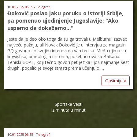
10.01.2025 06:55 - Telegraf
Đoković poslao jaku poruku o istoriji Srbije,
pa pomenuo ujedinjenje Jugoslavije: "Ako
uspemo da dokažemo..."
Jeste da je deo oko toga da su ga trovali u Melburnu izazvao
najveću pažnju, ali Novak Đoković je u intervjuu za magazin
GQ govorio i o svojim interesima van tenisa. Među njima su
lingvistika, arheologija i istorija, posebno ova sa Balkana.
Teniski GOAT, koji tečno govori pet jezika i još najmanje šest
drugih, podelio je svoje strasti prema učenju o …
Opširnije
Sportske vesti
iz minuta u minut
10.01.2025 06:55 - Telegraf