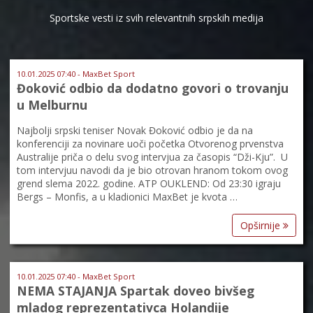
Sportske vesti iz svih relevantnih srpskih medija
10.01.2025 07:40 - MaxBet Sport
Đoković odbio da dodatno govori o trovanju
u Melburnu
Najbolji srpski teniser Novak Đoković odbio je da na
konferenciji za novinare uoči početka Otvorenog prvenstva
Australije priča o delu svog intervjua za časopis “Dži-Kju”. U
tom intervjuu navodi da je bio otrovan hranom tokom ovog
grend slema 2022. godine. ATP OUKLEND: Od 23:30 igraju
Bergs – Monfis, a u kladionici MaxBet je kvota …
Opširnije
10.01.2025 07:40 - MaxBet Sport
NEMA STAJANJA Spartak doveo bivšeg
mladog reprezentativca Holandije