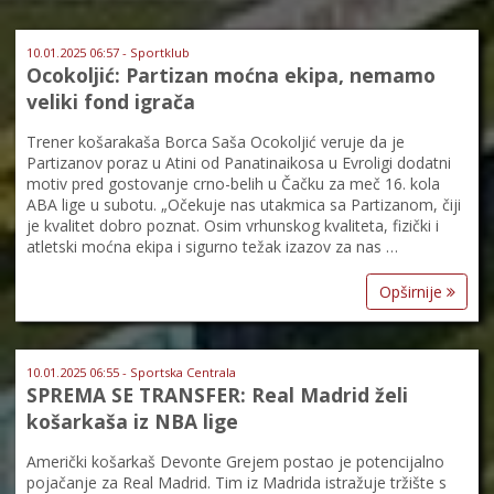
10.01.2025 06:57 - Sportklub
Ocokoljić: Partizan moćna ekipa, nemamo
veliki fond igrača
Trener košarakaša Borca Saša Ocokoljić veruje da je
Partizanov poraz u Atini od Panatinaikosa u Evroligi dodatni
motiv pred gostovanje crno-belih u Čačku za meč 16. kola
ABA lige u subotu. „Očekuje nas utakmica sa Partizanom, čiji
je kvalitet dobro poznat. Osim vrhunskog kvaliteta, fizički i
atletski moćna ekipa i sigurno težak izazov za nas …
Opširnije
10.01.2025 06:55 - Sportska Centrala
SPREMA SE TRANSFER: Real Madrid želi
košarkaša iz NBA lige
Američki košarkaš Devonte Grejem postao je potencijalno
pojačanje za Real Madrid. Tim iz Madrida istražuje tržište s