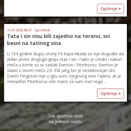
Opširnije
10.01.2025 06:57 - Sportklub
Tata i sin nisu bili zajedno na terenu, svi
besni na tatinog sina
U 154 godine dugoj istoriji FA kupa nikada se nije dogodilo da
jedan protiv drugoga igraju otac i sin. I tako je ostalo i nakon
meča u kome su se sastali Everton i Piterborou. Everton je
slavio u ovom meču 2:0. Ešli Jang bio je nezadovoljan što
Daren Ferguson nije u igru uveo njegovog sina Tajlera, ali je
menadžer Piterboroa više mario za sam meč nego …
Opširnije
Sve sportske vesti
na jednom mestu