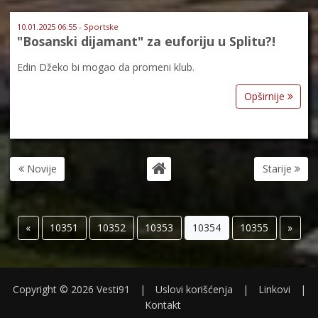
10.01.2025 06:55 - Sportske
"Bosanski dijamant" za euforiju u Splitu?!
Edin Džeko bi mogao da promeni klub.
Opširnije
Novije
Starije
«
10351
10352
10353
10354
10355
»
Copyright © 2026 Vesti91
|
Uslovi korišćenja
|
Linkovi
|
Kontakt