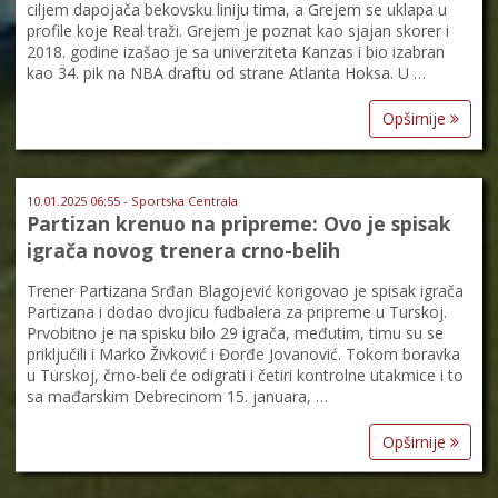
ciljem dapojača bekovsku liniju tima, a Grejem se uklapa u
profile koje Real traži. Grejem je poznat kao sjajan skorer i
2018. godine izašao je sa univerziteta Kanzas i bio izabran
kao 34. pik na NBA draftu od strane Atlanta Hoksa. U …
Opširnije
10.01.2025 06:55 - Sportska Centrala
Partizan krenuo na pripreme: Ovo je spisak
igrača novog trenera crno-belih
Trener Partizana Srđan Blagojević korigovao je spisak igrača
Partizana i dodao dvojicu fudbalera za pripreme u Turskoj.
Prvobitno je na spisku bilo 29 igrača, međutim, timu su se
priključili i Marko Živković i Đorđe Jovanović. Tokom boravka
u Turskoj, črno-beli će odigrati i četiri kontrolne utakmice i to
sa mađarskim Debrecinom 15. januara, …
Opširnije