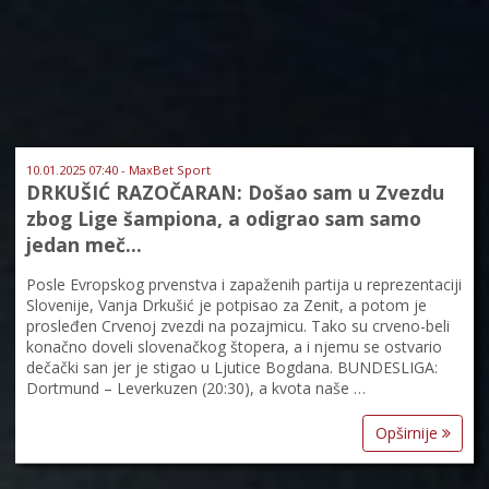
10.01.2025 07:40 - MaxBet Sport
DRKUŠIĆ RAZOČARAN: Došao sam u Zvezdu
zbog Lige šampiona, a odigrao sam samo
jedan meč…
Posle Evropskog prvenstva i zapaženih partija u reprezentaciji
Slovenije, Vanja Drkušić je potpisao za Zenit, a potom je
prosleđen Crvenoj zvezdi na pozajmicu. Tako su crveno-beli
konačno doveli slovenačkog štopera, a i njemu se ostvario
dečački san jer je stigao u Ljutice Bogdana. BUNDESLIGA:
Dortmund – Leverkuzen (20:30), a kvota naše …
Opširnije