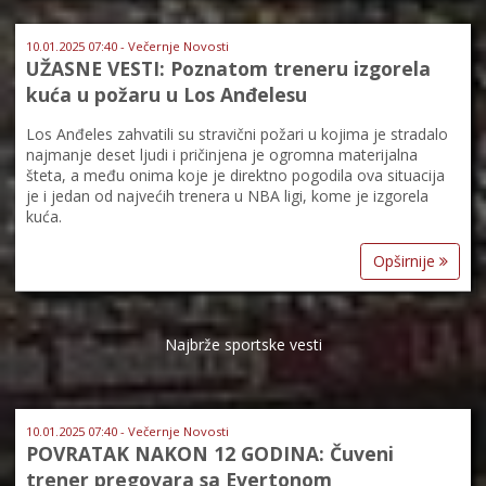
10.01.2025 07:40 - Večernje Novosti
UŽASNE VESTI: Poznatom treneru izgorela
kuća u požaru u Los Anđelesu
Los Anđeles zahvatili su stravični požari u kojima je stradalo
najmanje deset ljudi i pričinjena je ogromna materijalna
šteta, a među onima koje je direktno pogodila ova situacija
je i jedan od najvećih trenera u NBA ligi, kome je izgorela
kuća.
Opširnije
Najbrže sportske vesti
10.01.2025 07:40 - Večernje Novosti
POVRATAK NAKON 12 GODINA: Čuveni
trener pregovara sa Evertonom