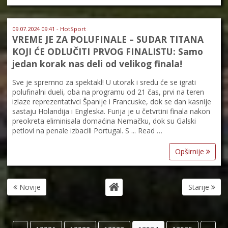
09.07.2024 09:41 - HotSport
VREME JE ZA POLUFINALE – SUDAR TITANA
KOJI ĆE ODLUČITI PRVOG FINALISTU: Samo
jedan korak nas deli od velikog finala!
Sve je spremno za spektakl! U utorak i sredu će se igrati
polufinalni dueli, oba na programu od 21 čas, prvi na teren
izlaze reprezentativci Španije i Francuske, dok se dan kasnije
sastaju Holandija i Engleska. Furija je u četvrtini finala nakon
preokreta eliminisala domaćina Nemačku, dok su Galski
petlovi na penale izbacili Portugal. S ... Read …
Opširnije
Novije
Starije