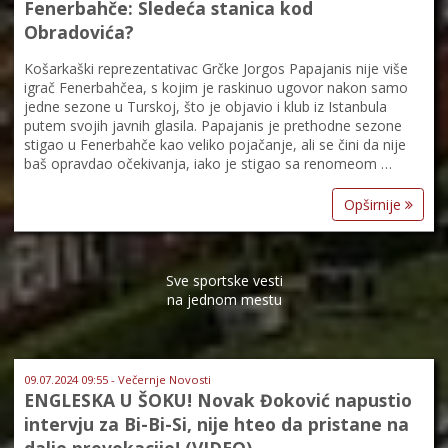
Fenerbahče: Sledeća stanica kod
Obradovića?
Košarkaški reprezentativac Grčke Jorgos Papajanis nije više
igrač Fenerbahčea, s kojim je raskinuo ugovor nakon samo
jedne sezone u Turskoj, što je objavio i klub iz Istanbula
putem svojih javnih glasila. Papajanis je prethodne sezone
stigao u Fenerbahče kao veliko pojačanje, ali se čini da nije
baš opravdao očekivanja, iako je stigao sa renomeom …
Opširnije
Sve sportske vesti
na jednom mestu
09.07.2024 09:55 - Večernje Novosti
ENGLESKA U ŠOKU! Novak Đoković napustio
intervju za Bi-Bi-Si, nije hteo da pristane na