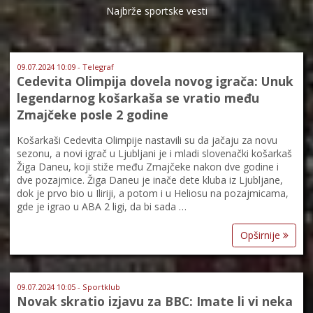
Najbrže sportske vesti
09.07.2024 10:09 - Telegraf
Cedevita Olimpija dovela novog igrača: Unuk
legendarnog košarkaša se vratio među
Zmajčeke posle 2 godine
Košarkaši Cedevita Olimpije nastavili su da jačaju za novu
sezonu, a novi igrač u Ljubljani je i mladi slovenački košarkaš
Žiga Daneu, koji stiže među Zmajčeke nakon dve godine i
dve pozajmice. Žiga Daneu je inače dete kluba iz Ljubljane,
dok je prvo bio u Iliriji, a potom i u Heliosu na pozajmicama,
gde je igrao u ABA 2 ligi, da bi sada …
Opširnije
09.07.2024 10:05 - Sportklub
Novak skratio izjavu za BBC: Imate li vi neka