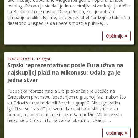
ostalog, Evropa je videla i jednu zanimljivu stvar koja je došla
sa Balkana. To je nastup Darka Pešića, koji je pobrao
simpatije publike. Naime, crnogorski atletičar koji se takmiči u
desetoboju uspeo je da ubere simpatije publike, …
Opširnije
09.07.2024 09:41 - Telegraf
Srpski reprezentativac posle Eura uživa na
najskupljoj plaži na Mikonosu: Odala ga je
jedna stvar
Fudbalska reprezentacija Srbije okončala je učešće na
Evropskom prvenstvu ispadanjem u grupnoj fazi, nakon što
su Orlovi sa dva boda bili četvrti u grupi C. Nedugo zatim,
igrači su se "rasuli" po svetu, kako bi iskoristili vreme za
odmor, a jedan od njih je i Lazar Samardžić. Mladi vezista
nalazi se u Grčkoj, i to na zaista luksuznoj lokaciji. …
Opširnije