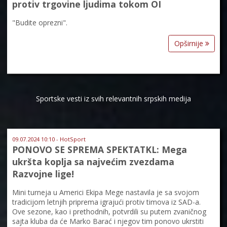
protiv trgovine ljudima tokom OI
"Budite oprezni".
Opširnije
Sportske vesti iz svih relevantnih srpskih medija
09.07.2024 10:10 - HotSport
PONOVO SE SPREMA SPEKTATKL: Mega
ukršta koplja sa najvećim zvezdama
Razvojne lige!
Mini turneja u Americi Ekipa Mege nastavila je sa svojom
tradicijom letnjih priprema igrajući protiv timova iz SAD-a.
Ove sezone, kao i prethodnih, potvrdili su putem zvaničnog
sajta kluba da će Marko Barać i njegov tim ponovo ukrstiti