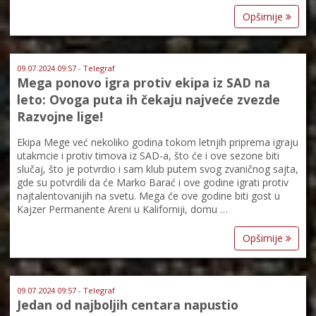
Opširnije
09.07.2024 09:57 - Telegraf
Mega ponovo igra protiv ekipa iz SAD na
leto: Ovoga puta ih čekaju najveće zvezde
Razvojne lige!
Ekipa Mege već nekoliko godina tokom letnjih priprema igraju
utakmcie i protiv timova iz SAD-a, što će i ove sezone biti
slučaj, što je potvrdio i sam klub putem svog zvaničnog sajta,
gde su potvrdili da će Marko Barać i ove godine igrati protiv
najtalentovanijih na svetu. Mega će ove godine biti gost u
Kajzer Permanente Areni u Kaliforniji, domu …
Opširnije
09.07.2024 09:57 - Telegraf
Jedan od najboljih centara napustio