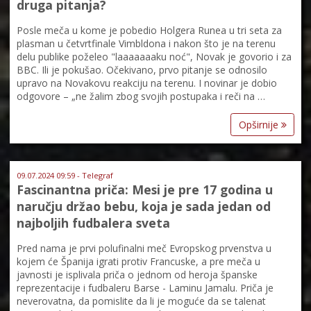
druga pitanja?
Posle meča u kome je pobedio Holgera Runea u tri seta za
plasman u četvrtfinale Vimbldona i nakon što je na terenu
delu publike poželeo "laaaaaaaku noć", Novak je govorio i za
BBC. Ili je pokušao. Očekivano, prvo pitanje se odnosilo
upravo na Novakovu reakciju na terenu. I novinar je dobio
odgovore – „ne žalim zbog svojih postupaka i reči na …
Opširnije
09.07.2024 09:59 - Telegraf
Fascinantna priča: Mesi je pre 17 godina u
naručju držao bebu, koja je sada jedan od
najboljih fudbalera sveta
Pred nama je prvi polufinalni meč Evropskog prvenstva u
kojem će Španija igrati protiv Francuske, a pre meča u
javnosti je isplivala priča o jednom od heroja španske
reprezentacije i fudbaleru Barse - Laminu Jamalu. Priča je
neverovatna, da pomislite da li je moguće da se talenat