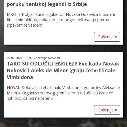
poruku teniskoj legendi iz Srbije
IAKO je Holger Rune izgubio od Novaka Đokovića u osmini
finala Vimbldona, pokazao je mnogo poštovanja prema
srpskom teniserom.
Opširnije
09.07.2024 10:10 - Večernje Novosti
TAKO SU ODLUČILI ENGLEZI! Evo kada Novak
Đoković i Aleks de Minor igraju četvrtfinale
Vimbldona
NOVAK Đoković u četvrtfinalu Vimbldona igra protiv Aleksa de
Minora. Organizatori ovog grend slema odlučili su kada će
njih dvojica biti na terenu.
Opširnije