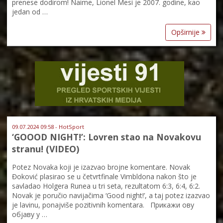
prenese dodirom! Naime, Lionel Mesi je 2007. godine, kao
jedan od …
Opširnije
09.07.2024 09:58 - HotSport
‘GOOOD NIGHT!’: Lovren stao na Novakovu
stranu! (VIDEO)
Potez Novaka koji je izazvao brojne komentare. Novak
Đoković plasirao se u četvrtfinale Vimbldona nakon što je
savladao Holgera Runea u tri seta, rezultatom 6:3, 6:4, 6:2.
Novak je poručio navijačima ‘Good night!’, a taj potez izazvao
je lavinu, ponajviše pozitivnih komentara. Прикажи ову
објаву у …