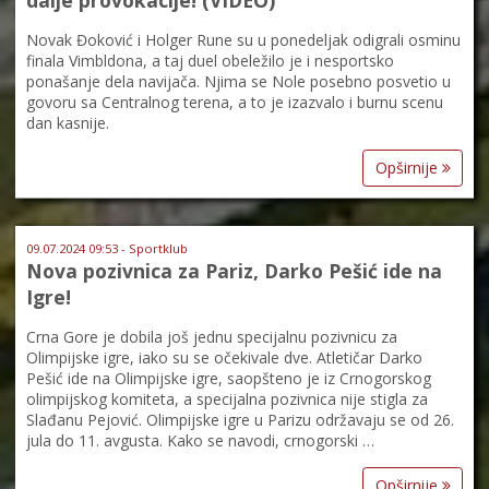
dalje provokacije! (VIDEO)
Novak Đoković i Holger Rune su u ponedeljak odigrali osminu
finala Vimbldona, a taj duel obeležilo je i nesportsko
ponašanje dela navijača. Njima se Nole posebno posvetio u
govoru sa Centralnog terena, a to je izazvalo i burnu scenu
dan kasnije.
Opširnije
09.07.2024 09:53 - Sportklub
Nova pozivnica za Pariz, Darko Pešić ide na
Igre!
Crna Gore je dobila još jednu specijalnu pozivnicu za
Olimpijske igre, iako su se očekivale dve. Atletičar Darko
Pešić ide na Olimpijske igre, saopšteno je iz Crnogorskog
olimpijskog komiteta, a specijalna pozivnica nije stigla za
Slađanu Pejović. Olimpijske igre u Parizu održavaju se od 26.
jula do 11. avgusta. Kako se navodi, crnogorski …
Opširnije