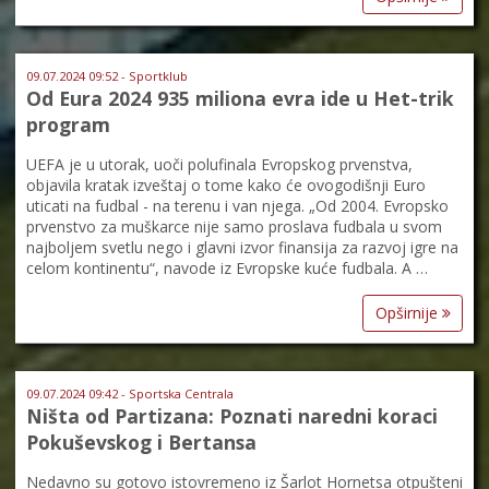
09.07.2024 09:52 - Sportklub
Od Eura 2024 935 miliona evra ide u Het-trik
program
UEFA je u utorak, uoči polufinala Evropskog prvenstva,
objavila kratak izveštaj o tome kako će ovogodišnji Euro
uticati na fudbal - na terenu i van njega. „Od 2004. Evropsko
prvenstvo za muškarce nije samo proslava fudbala u svom
najboljem svetlu nego i glavni izvor finansija za razvoj igre na
celom kontinentu“, navode iz Evropske kuće fudbala. A …
Opširnije
09.07.2024 09:42 - Sportska Centrala
Ništa od Partizana: Poznati naredni koraci
Pokuševskog i Bertansa
Nedavno su gotovo istovremeno iz Šarlot Hornetsa otpušteni