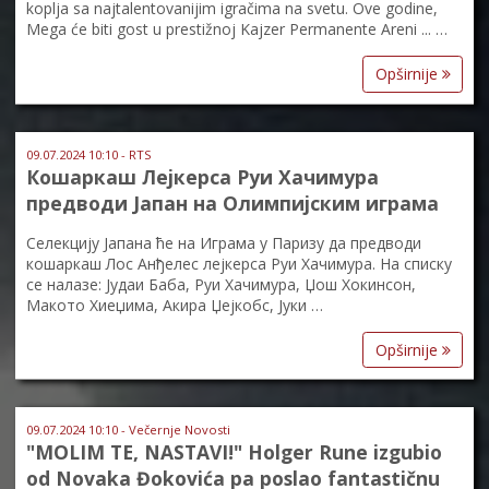
koplja sa najtalentovanijim igračima na svetu. Ove godine,
Mega će biti gost u prestižnoj Kajzer Permanente Areni ... …
Opširnije
09.07.2024 10:10 - RTS
Кошаркаш Лејкерса Руи Хачимура
предводи Јапан на Олимпијским играма
Селекцију Јапана ће на Играма у Паризу да предводи
кошаркаш Лос Анђелес лејкерса Руи Хачимура. На списку
се налазе: Јудаи Баба, Руи Хачимура, Џош Хокинсон,
Макото Хиеџима, Акира Џејкобс, Јуки …
Opširnije
09.07.2024 10:10 - Večernje Novosti
"MOLIM TE, NASTAVI!" Holger Rune izgubio
od Novaka Đokovića pa poslao fantastičnu