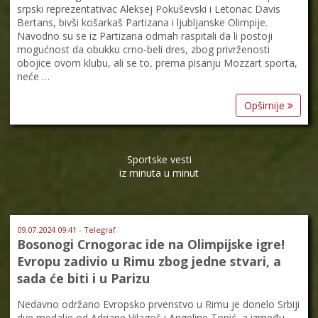
srpski reprezentativac Aleksej Pokuševski i Letonac Davis
Bertans, bivši košarkaš Partizana i ljubljanske Olimpije.
Navodno su se iz Partizana odmah raspitali da li postoji
mogućnost da obukku crno-beli dres, zbog privrženosti
obojice ovom klubu, ali se to, prema pisanju Mozzart sporta,
neće …
Opširnije
Sportske vesti
iz minuta u minut
09.07.2024 09:41 - Telegraf
Bosonogi Crnogorac ide na Olimpijske igre!
Evropu zadivio u Rimu zbog jedne stvari, a
sada će biti i u Parizu
Nedavno održano Evropsko prvenstvo u Rimu je donelo Srbiji
dve medalje od Adriane Vilagoš i Angeline Topić, a između