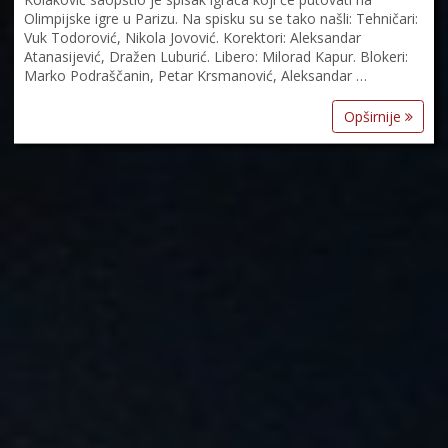
Olimpijske igre u Parizu. Na spisku su se tako našli: Tehničari:
Vuk Todorović, Nikola Jovović. Korektori: Aleksandar
Atanasijević, Dražen Luburić. Libero: Milorad Kapur. Blokeri:
Marko Podraščanin, Petar Krsmanović, Aleksandar …
Opširnije