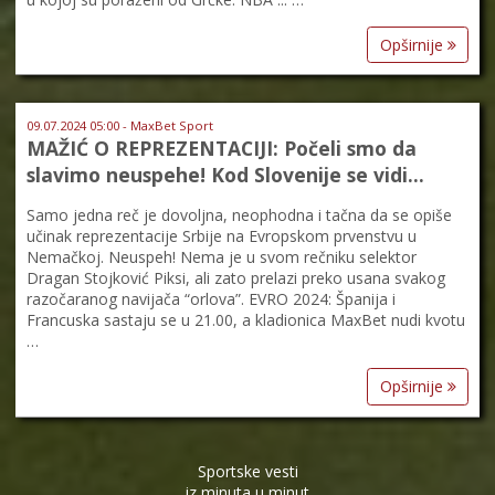
Opširnije
09.07.2024 05:00 - MaxBet Sport
MAŽIĆ O REPREZENTACIJI: Počeli smo da
slavimo neuspehe! Kod Slovenije se vidi…
Samo jedna reč je dovoljna, neophodna i tačna da se opiše
učinak reprezentacije Srbije na Evropskom prvenstvu u
Nemačkoj. Neuspeh! Nema je u svom rečniku selektor
Dragan Stojković Piksi, ali zato prelazi preko usana svakog
razočaranog navijača “orlova”. EVRO 2024: Španija i
Francuska sastaju se u 21.00, a kladionica MaxBet nudi kvotu
…
Opširnije
Sportske vesti
iz minuta u minut