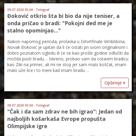
09.07.2024 05:04 - Telegraf
Đoković otkrio šta bi bio da nije teniser, a
onda pričao o bradi: "Pokojni đed me je
stalno opominjao..."
Nakon napornog perioda, prolaska u četvrtfinale Vimbldona,
Novak Đoković je upitan da li će ostati pri svom originalnom i
dobro poznatom izgledu ili će se kao prošle godine odlučiti da
možda pusti bradu. - Iskreno, probao sam da ostavim bradicu
kao Ziki na primer, ali mi ne stoji jer sam malo koščat, imam
malo uže lice i to meni kad imam bradu …
Opširnije
09.07.2024 05:04 - Telegraf
"Čak i da sam zdrav ne bih igrao": Jedan od
najboljih košarkaša Evrope propušta
Olimpijske igre