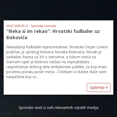
09.07.2024 05:21 - Sportska Centrala
“Neka si im rekao”: Hrvatski fudbaler uz
Đokovića
Nekadašnji fudbalski reprezentativac Hrvatske Dejan Lovern
podržao je sprskog tenisera Novaka Đokovića. Novak je
savladao Runea sa 3:0 u setovima, a tokom meča sa
Dancem opet je Đoković naišao na neprijateljsko
raspoloženje dobrog dela vimbdonske publike, za koji imao
posebnu poruku posle meča. -Čestitam iz dubine duše svim
navijačima koji su …
Opširnije
Sportske vesti iz svih relevantnih srpskih medija