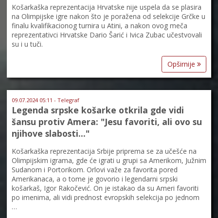
Košarkaška reprezentacija Hrvatske nije uspela da se plasira
na Olimpijske igre nakon što je poražena od selekcije Grčke u
finalu kvalifikacionog turnira u Atini, a nakon ovog meča
reprezentativci Hrvatske Dario Šarić i Ivica Zubac učestvovali
su i u tuči.
Opširnije
09.07.2024 05:11 - Telegraf
Legenda srpske košarke otkrila gde vidi
šansu protiv Amera: "Jesu favoriti, ali ovo su
njihove slabosti..."
Košarkaška reprezentacija Srbije priprema se za učešće na
Olimpijskim igrama, gde će igrati u grupi sa Amerikom, Južnim
Sudanom i Portorikom. Orlovi važe za favorita pored
Amerikanaca, a o tome je govorio i legendarni srpski
košarkaš, Igor Rakočević. On je istakao da su Ameri favoriti
po imenima, ali vidi prednost evropskih selekcija po jednom
…