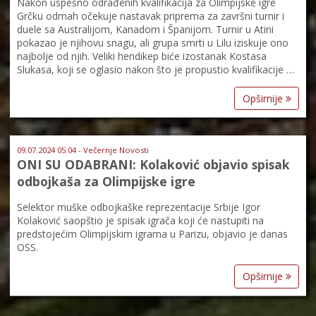
Nakon uspešno odrađenih kvalifikacija za Olimpijske igre
Grčku odmah očekuje nastavak priprema za završni turnir i
duele sa Australijom, Kanadom i Španijom. Turnir u Atini
pokazao je njihovu snagu, ali grupa smrti u Lilu iziskuje ono
najbolje od njih. Veliki hendikep biće izostanak Kostasa
Slukasa, koji se oglasio nakon što je propustio kvalifikacije …
Opširnije
09.07.2024 05:04 - Večernje Novosti
ONI SU ODABRANI: Kolaković objavio spisak
odbojkaša za Olimpijske igre
Selektor muške odbojkaške reprezentacije Srbije Igor
Kolaković saopštio je spisak igrača koji će nastupiti na
predstojećim Olimpijskim igrama u Parizu, objavio je danas
OSS.
Opširnije