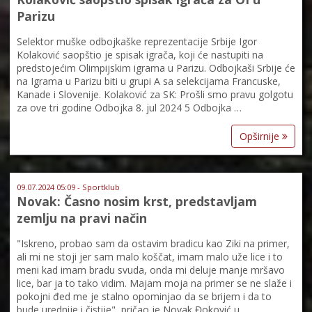
Parizu
Selektor muške odbojkaške reprezentacije Srbije Igor
Kolaković saopštio je spisak igrača, koji će nastupiti na
predstojećim Olimpijskim igrama u Parizu. Odbojkaši Srbije će
na Igrama u Parizu biti u grupi A sa selekcijama Francuske,
Kanade i Slovenije. Kolaković za SK: Prošli smo pravu golgotu
za ove tri godine Odbojka 8. jul 2024 5 Odbojka …
Opširnije
09.07.2024 05:09 - Sportklub
Novak: Časno nosim krst, predstavljam
zemlju na pravi način
"Iskreno, probao sam da ostavim bradicu kao Ziki na primer,
ali mi ne stoji jer sam malo koščat, imam malo uže lice i to
meni kad imam bradu svuda, onda mi deluje manje mršavo
lice, bar ja to tako vidim. Majam moja na primer se ne slaže i
pokojni đed me je stalno opominjao da se brijem i da to
bude urednije i čistije", pričao je Novak Đoković u …