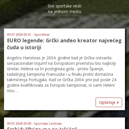
Sve sportske vesti
na jednom mestu
09.07.2024 05:01 - Sportklub
EURO legende: Grčki anđeo kreator najvećeg
čuda u istoriji
Angelos Haristeas je 2004. godine kad je Grčka ostvarila
senzacionalan trijumf na Evropskom prvenstvu bio najbolji
strelac Helena sa tri postignuta gola - protiv Španije,
tadašnjeg šampiona Francuske i u finalu protiv domaćina
takmičenja Portugala. Kad se Grčka 2004. prvi put posle 24
godine kvalifikovala za Evropski šampionat, ni sami Heleni
nisu …
Opširnije
09.07.2024 05:00 - Sportska Centrala