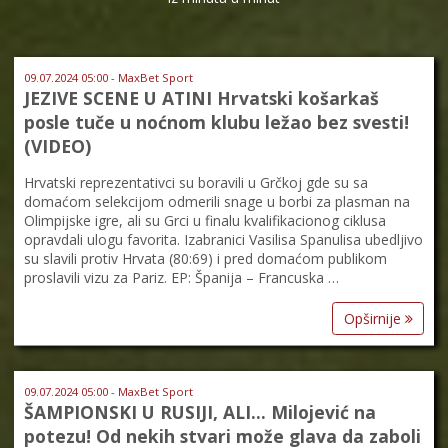
09.07.2024 05:00 - MaxBet Sport
JEZIVE SCENE U ATINI Hrvatski košarkaš
posle tuče u noćnom klubu ležao bez svesti!
(VIDEO)
Hrvatski reprezentativci su boravili u Grčkoj gde su sa
domaćom selekcijom odmerili snage u borbi za plasman na
Olimpijske igre, ali su Grci u finalu kvalifikacionog ciklusa
opravdali ulogu favorita. Izabranici Vasilisa Spanulisa ubedljivo
su slavili protiv Hrvata (80:69) i pred domaćom publikom
proslavili vizu za Pariz. EP: Španija – Francuska …
Opširnije
09.07.2024 05:00 - MaxBet Sport
ŠAMPIONSKI U RUSIJI, ALI… Milojević na
potezu! Od nekih stvari može glava da zaboli