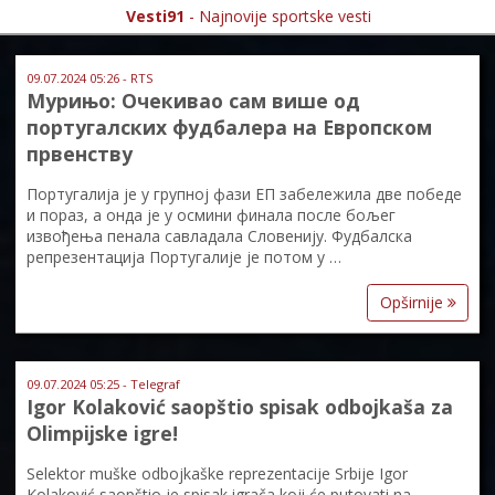
Vesti91
- Najnovije sportske vesti
09.07.2024 05:26 - RTS
Мурињо: Очекивао сам више од
португалских фудбалера на Европском
првенству
Португалија је у групној фази ЕП забележила две победе
и пораз, а онда је у осмини финала после бољег
извођења пенала савладала Словенију. Фудбалска
репрезентација Португалије је потом у …
Opširnije
09.07.2024 05:25 - Telegraf
Igor Kolaković saopštio spisak odbojkaša za
Olimpijske igre!
Selektor muške odbojkaške reprezentacije Srbije Igor
Kolaković saopštio je spisak igrača koji će putovati na