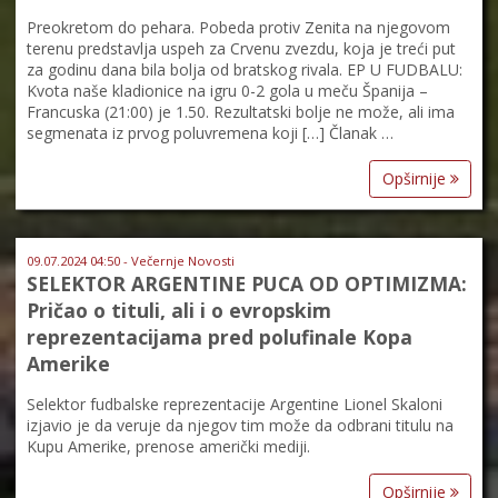
Preokretom do pehara. Pobeda protiv Zenita na njegovom
terenu predstavlja uspeh za Crvenu zvezdu, koja je treći put
za godinu dana bila bolja od bratskog rivala. EP U FUDBALU:
Kvota naše kladionice na igru 0-2 gola u meču Španija –
Francuska (21:00) je 1.50. Rezultatski bolje ne može, ali ima
segmenata iz prvog poluvremena koji […] Članak …
Opširnije
09.07.2024 04:50 - Večernje Novosti
SELEKTOR ARGENTINE PUCA OD OPTIMIZMA:
Pričao o tituli, ali i o evropskim
reprezentacijama pred polufinale Kopa
Amerike
Selektor fudbalske reprezentacije Argentine Lionel Skaloni
izjavio je da veruje da njegov tim može da odbrani titulu na
Kupu Amerike, prenose američki mediji.
Opširnije