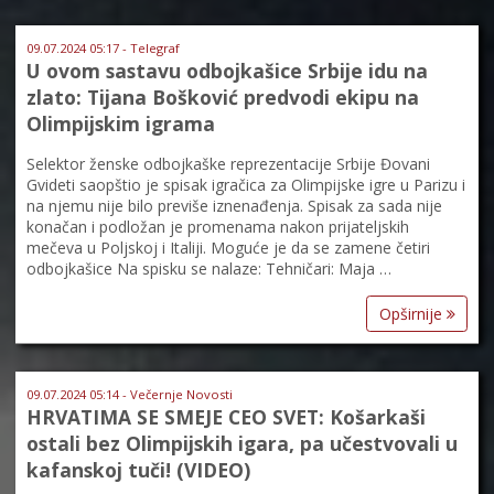
09.07.2024 05:17 - Telegraf
U ovom sastavu odbojkašice Srbije idu na
zlato: Tijana Bošković predvodi ekipu na
Olimpijskim igrama
Selektor ženske odbojkaške reprezentacije Srbije Đovani
Gvideti saopštio je spisak igračica za Olimpijske igre u Parizu i
na njemu nije bilo previše iznenađenja. Spisak za sada nije
konačan i podložan je promenama nakon prijateljskih
mečeva u Poljskoj i Italiji. Moguće je da se zamene četiri
odbojkašice Na spisku se nalaze: Tehničari: Maja …
Opširnije
09.07.2024 05:14 - Večernje Novosti
HRVATIMA SE SMEJE CEO SVET: Košarkaši
ostali bez Olimpijskih igara, pa učestvovali u
kafanskoj tuči! (VIDEO)