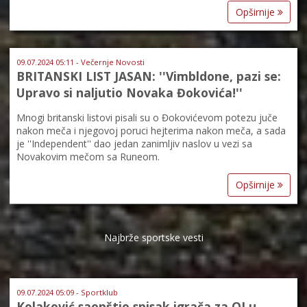
Opširnije
09.07.2024 05:11 - Večernje Novosti
BRITANSKI LIST JASAN: ''Vimbldone, pazi se:
Upravo si naljutio Novaka Đokovića!''
Mnogi britanski listovi pisali su o Đokovićevom potezu juče
nakon meča i njegovoj poruci hejterima nakon meča, a sada
je ''Independent'' dao jedan zanimljiv naslov u vezi sa
Novakovim mečom sa Runeom.
Opširnije
Najbrže sportske vesti
09.07.2024 05:09 - Sportklub
Kolaković saopštio spisak igrača za OI u