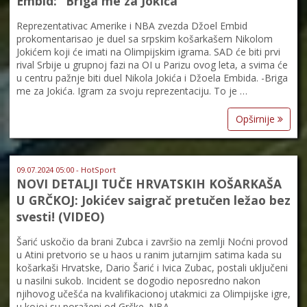
Embid: “Briga me za Jokića”
Reprezentativac Amerike i NBA zvezda Džoel Embid
prokomentarisao je duel sa srpskim košarkašem Nikolom
Jokićem koji će imati na Olimpijskim igrama. SAD će biti prvi
rival Srbije u grupnoj fazi na OI u Parizu ovog leta, a svima će
u centru pažnje biti duel Nikola Jokića i Džoela Embida. -Briga
me za Jokića. Igram za svoju reprezentaciju. To je …
Opširnije
09.07.2024 05:00 - HotSport
NOVI DETALJI TUČE HRVATSKIH KOŠARKAŠA
U GRČKOJ: Jokićev saigrač pretučen ležao bez
svesti! (VIDEO)
Šarić uskočio da brani Zubca i završio na zemlji Noćni provod
u Atini pretvorio se u haos u ranim jutarnjim satima kada su
košarkaši Hrvatske, Dario Šarić i Ivica Zubac, postali uključeni
u nasilni sukob. Incident se dogodio neposredno nakon
njihovog učešća na kvalifikacionoj utakmici za Olimpijske igre,
u kojoj su poraženi od Grčke. NBA ... …