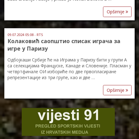
Opširnije
09.07.2024 05:08 - RTS
Колаковић саопштио списак играча за
игре у Паризу
Одбојкаши Србије ће на Играма у Паризу бити у групи А
са селекцијама Француске, Канаде и Словеније. Пласман у
четвртфинале ОИ избориће по две првопласиране
репрезентације из три групе, као и две …
Opširnije