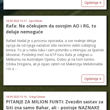
Opširnije
18.09.2023 15:17 - Sportklub
Rafa: Ne očekujem da osvojim AO i RG, to
deluje nemoguće
Rafael Nadal je u procesu oporavka, a sve realnije deluje
opcija da od njega nažalost više nećemo videti ozbiljnog
tenisa. To je u neku ruku i sam potvrdio u intervjuu za španski
Movistar. Poslednji meč na ATP turu Rafa je odigrao u
Melburnu na Australijen Openu. Dobio je na tom turniru
Džeka Drejpera, ali je ispao zatim od Makenzija Mekdonalda
i to u …
Opširnije
18.09.2023 15:16 - Srbija Danas
PITANJE ZA MILION FUNTI: Zvezdin sastav za
Siti zna samo Bahar, ali - postoje NAZNAKE