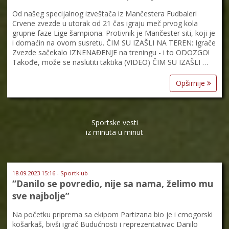
Od našeg specijalnog izveštača iz Mančestera Fudbaleri
Crvene zvezde u utorak od 21 čas igraju meč prvog kola
grupne faze Lige šampiona. Protivnik je Mančester siti, koji je
i domaćin na ovom susretu. ČIM SU IZAŠLI NA TEREN: Igrače
Zvezde sačekalo IZNENAĐENJE na treningu - i to ODOZGO!
Takođe, može se naslutiti taktika (VIDEO) ČIM SU IZAŠLI …
Opširnije
Sportske vesti
iz minuta u minut
18.09.2023 15:16 - Sportklub
“Danilo se povredio, nije sa nama, želimo mu
sve najbolje”
Na početku priprema sa ekipom Partizana bio je i crnogorski
košarkaš, bivši igrač Budućnosti i reprezentativac Danilo