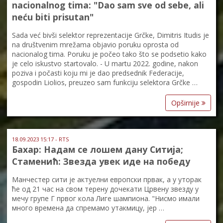
nacionalnog tima: "Dao sam sve od sebe, ali
neću biti prisutan"
Sada već bivši selektor reprezentacije Grčke, Dimitris Itudis je
na društvenim mrežama objavio poruku oprosta od
nacionalog tima. Poruku je počeo tako što se podsetio kako
je celo iskustvo startovalo. - U martu 2022. godine, nakon
poziva i počasti koju mi je dao predsednik Federacije,
gospodin Liolios, preuzeo sam funkciju selektora Grčke …
Opširnije
18.09.2023 15:17 - RTS
Бахар: Надам се лошем дану Ситија;
Стаменић: Звезда увек иде на победу
Манчестер сити је актуелни европски првак, а у уторак
ће од 21 час на свом терену дочекати Црвену звезду у
мечу групе Г првог кола Лиге шампиона. "Нисмо имали
много времена да спремамо утакмицу, јер …