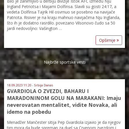
Bilo je zanimljivo u derbiju divizije Istok AFC između Nju
Ingland Petriotsa i Majami Dolfinsa. Slavili su gosti 24:17, a
vedeta Dolfinsa Tajrik Hil osvrnuo se posebno na navijače
Patriota. Risiver je na kraju mahnuo navijačima Nju Inglanda,
što ih je dodatno rasrdilo. povezano Vilsonovo čudo sa 50
jardi nedovoljno: Vašington …
Opširnije
Najbrže sportske vesti
18.09.2023 11:20 - Srbija Danas
GVARDIOLA O ZVEZDI, BAHARU I
MARADONINOM GOLU NA MARAKANI: Imaju
neverovatan mentalitet, vidite Novaka, ali
idemo na pobedu
Menadžer Mančester sitija Pep Gvardiola izjavio je da njegov
tim mora da bude spreman za duel sa Crvenom zvezdom i