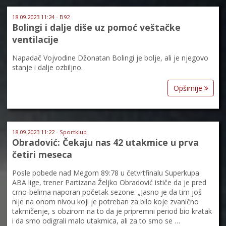
18.09.2023 11:24 - B92
Bolingi i dalje diše uz pomoć veštačke
ventilacije
Napadač Vojvodine Džonatan Bolingi je bolje, ali je njegovo
stanje i dalje ozbiljno.
Opširnije
18.09.2023 11:22 - Sportklub
Obradović: Čekaju nas 42 utakmice u prva
četiri meseca
Posle pobede nad Megom 89:78 u četvrtfinalu Superkupa
ABA lige, trener Partizana Željko Obradović ističe da je pred
crno-belima naporan početak sezone. „Jasno je da tim još
nije na onom nivou koji je potreban za bilo koje zvanično
takmičenje, s obzirom na to da je pripremni period bio kratak
i da smo odigrali malo utakmica, ali za to smo se …