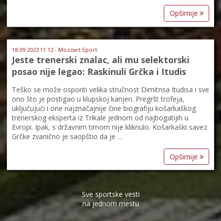
Opširnije
18.09.2023 11:12 - Mozzart Sport
Jeste trenerski znalac, ali mu selektorski
posao nije legao: Raskinuli Grčka i Itudis
Teško se može osporiti velika stručnost Dimitrisa Itudisa i sve
ono što je postigao u klupskoj karijeri. Pregršt trofeja,
uključujući i one najznačajnije čine biografiju košarkaškog
trenerskog eksperta iz Trikale jednom od najbogatijih u
Evropi. Ipak, s državnim timom nije kliknulo. Košarkaški savez
Grčke zvanično je saopštio da je …
Opširnije
Sve sportske vesti
na jednom mestu