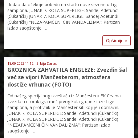
dodao da očekuje pobedu na startu nove sezone u Ligi
šampiona. JUNAK 7. KOLA SUPERLIGE: Sandej Adetunđi
(Čukarički) JUNAK 7. KOLA SUPERLIGE: Sandej Adetunđi
(Čukarički) "NEZAPAMĆENI ČIN VANDALIZMA": Partizan
izdao saopštenje! …
Opširnije
18.09.2023 11:12 - Srbija Danas
GROZNICA ZAHVATILA ENGLEZE: Zvezdin šal
već se vijori Mančesterom, atmosfera
dostiže vrhunac (FOTO)
Od našeg specijalnog izveštača iz Mančestera FK Crvena
zvezda u utorak igra meč prvog kola grupne faze Lige
šampiona, a protivnik je Mančester siti koji je i domaćin.
JUNAK 7. KOLA SUPERLIGE: Sandej Adetunđi (Čukarički)
JUNAK 7. KOLA SUPERLIGE: Sandej Adetunđi (Čukarički)
"NEZAPAMĆENI ČIN VANDALIZMA": Partizan izdao
saopštenje! …