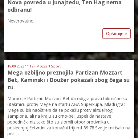
Nova povreda u Junajtedu, Ten Hag nema
odbranu!
Neverovatno...
Opširnije
18.09.2023 11:12 - Mozzart Sport
Mega ozbiljno preznojila Partizan Mozzart
Bet, Kaminski i Doužer pokazali zbog čega su
tu
Morao je Partizan Mozzart Bet da odigra pravu takmičarsku
utakmicu protiv Mege na startu ABA Superkupa. Mladi igrači
Mege su bili naoštreni da se pokažu protiv aktuelnog
šampiona, ali na kraju su crno-beli uspeli da nastave
pobednički niz tako što su slomili otpor protivnika u
poslednjoj četvrtini za konačni trijumf 89:78.Sve je mirisalo na
prvi …