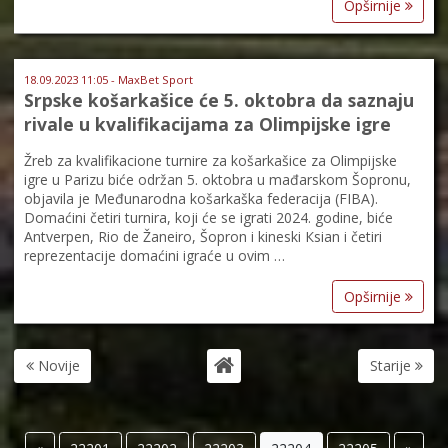
Opširnije
18.09.2023 11:05 - MaxBet Sport
Srpske košarkašice će 5. oktobra da saznaju
rivale u kvalifikacijama za Olimpijske igre
Žreb za kvalifikacione turnire za košarkašice za Olimpijske
igre u Parizu biće održan 5. oktobra u mađarskom Šopronu,
objavila je Međunarodna košarkaška federacija (FIBA).
Domaćini četiri turnira, koji će se igrati 2024. godine, biće
Antverpen, Rio de Žaneiro, Šopron i kineski Кsian i četiri
reprezentacije domaćini igraće u ovim …
Opširnije
Novije
Starije