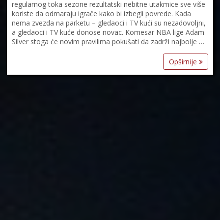
regularnog toka sezone rezultatski nebitne utakmice sve više
koriste da odmaraju igrače kako bi izbegli povrede. Kada
nema zvezda na parketu – gledaoci i TV kući su nezadovoljni,
a gledaoci i TV kuće donose novac. Komesar NBA lige Adam
Silver stoga će novim pravilima pokušati da zadrži najbolje …
Opširnije