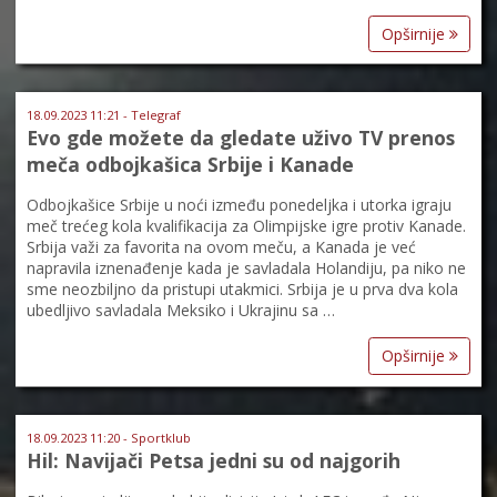
Opširnije
18.09.2023 11:21 - Telegraf
Evo gde možete da gledate uživo TV prenos
meča odbojkašica Srbije i Kanade
Odbojkašice Srbije u noći između ponedeljka i utorka igraju
meč trećeg kola kvalifikacija za Olimpijske igre protiv Kanade.
Srbija važi za favorita na ovom meču, a Kanada je već
napravila iznenađenje kada je savladala Holandiju, pa niko ne
sme neozbiljno da pristupi utakmici. Srbija je u prva dva kola
ubedljivo savladala Meksiko i Ukrajinu sa …
Opširnije
18.09.2023 11:20 - Sportklub
Hil: Navijači Petsa jedni su od najgorih