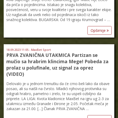
da priča o pojedincima. Istakao je snagu kolektiva,
posvećenost, veru u svoje kvalitete i pre svega karakter ekipe.
Uz naglasak da uvek neko od pojedinaca iskoči iz tako
snažnog kolektiva. BUGARSKA: Od 19 igraju Krumovgrad – …
Opširnije
18.09.2023 11:05 - MaxBet Sport
PRVA ZVANIČNA UTAKMICA Partizan se
mučio sa hrabrim klincima Mege! Pobeda za
prolaz u polufinale, uz signal za oprez
(VIDEO)
Delovalo je u jednom trenutku da će crno-beli lako da obave
posao, ali su naišli na čvrsto. Mladići njihovog protivnika su
odigrali hrabro, pametno i zrelo, te su uspeli ozbiljno da
priprete. LA LIGA: Kvota kladionice MaxBet na igru ug 2-3 za
utakmicu između Granade i Đirone je 2.05. Početak meča je
zakazan za 21.00. […] Članak PRVA ZVANIČNA …