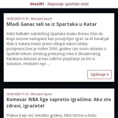
Vesti91
- Najnovije sportske vesti
18.09.2023 11:27 - Mozzart Sport
Mladi Ganac seli se iz Spartaka u Katar
Krilni fudbaler subotičkog Spartaka Kvaku Bonsu Osei do
kraja sezone nastupaće kao pozajmljen igrač za Al Karaitijat.
Klub iz Katara imaće pravo otkupa nakon isteka
pozajmice.Osei je rođen 2000. godine i po svom dolasku u
Spartak tokom zimskog prelaznog roka iz Ekvadorskog
Karakasa delovao je kao odlično pojačanje za tim iz
Subotice, međutim nije …
Opširnije
18.09.2023 11:27 - Mozzart Sport
Komesar NBA lige zapretio igračima: Ako ste
zdravi, igraćete!
Praksa traje već nekoliko godina, NBA timovi u finišu