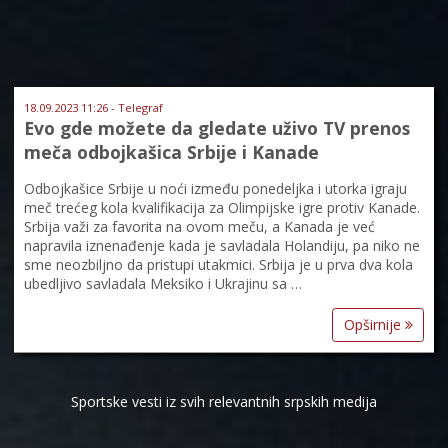
18.09.2023 11:26 - Telegraf
Evo gde možete da gledate uživo TV prenos
meča odbojkašica Srbije i Kanade
Odbojkašice Srbije u noći između ponedeljka i utorka igraju
meč trećeg kola kvalifikacija za Olimpijske igre protiv Kanade.
Srbija važi za favorita na ovom meču, a Kanada je već
napravila iznenađenje kada je savladala Holandiju, pa niko ne
sme neozbiljno da pristupi utakmici. Srbija je u prva dva kola
ubedljivo savladala Meksiko i Ukrajinu sa …
Opširnije
Sportske vesti iz svih relevantnih srpskih medija