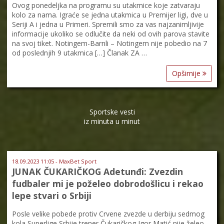
Ovog ponedeljka na programu su utakmice koje zatvaraju
kolo za nama. Igraće se jedna utakmica u Premijer ligi, dve u
Seriji A i jedna u Primeri. Spremili smo za vas najzanimljivije
informacije ukoliko se odlučite da neki od ovih parova stavite
na svoj tiket. Notingem-Barnli – Notingem nije pobedio na 7
od poslednjih 9 utakmica […] Članak ZA …
Opširnije
Sportske vesti
iz minuta u minut
18.09.2023 11:05 - MaxBet Sport
JUNAK ČUKARIČKOG Adetunđi: Zvezdin
fudbaler mi je poželeo dobrodošlicu i rekao
lepe stvari o Srbiji
Posle velike pobede protiv Crvene zvezde u derbiju sedmog
kola Superlige Srbije trener Čukaričkog Igor Matić nije želeo