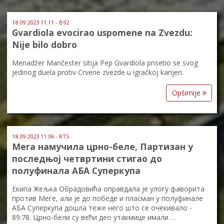
18.09.2023 11:11 - B92
Gvardiola evocirao uspomene na Zvezdu:
Nije bilo dobro
Menadžer Mančester sitija Pep Gvardiola prisetio se svog
jedinog duela protiv Crvene zvezde u igračkoj karijeri.
Opširnije
18.09.2023 11:06 - RTS
Мега намучила црно-беле, Партизан у
последњој четвртини стигао до
полуфинала АБА Суперкупа
Екипа Жељка Обрадовића оправдала је улогу фаворита
против Меге, али је до победе и пласман у полуфинале
АБА Суперкупа дошла теже него што се очекивало -
89:78. Црно-бели су већи део утакмице имали …