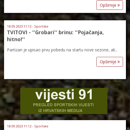
Opširnije
18.09.2023 11:12 - Sportske
TVITOVI - ''Grobari'' brinu: ''Pojačanja,
hitno!''
Partizan je upisao prvu pobedu na startu nove sezone, ali...
Opširnije
18.09.2023 11:12 - Sportske