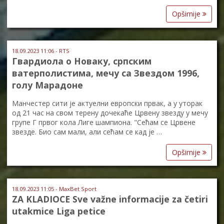
Opširnije
18.09.2023 11:06 - RTS
Гвардиола о Новаку, српским
ватерполистима, мечу са Звездом 1996,
голу Марадоне
Манчестер сити је актуелни европски првак, а у уторак
од 21 час на свом терену дочекаће Црвену звезду у мечу
групе Г првог кола Лиге шампиона. "Сећам се Црвене
звезде. Био сам мали, али сећам се кад је …
Opširnije
18.09.2023 11:05 - MaxBet Sport
ZA KLADIOCE Sve važne informacije za četiri
utakmice Liga petice