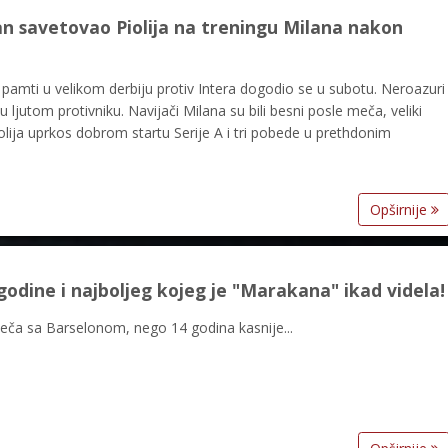
tan savetovao Piolija na treningu Milana nakon
mti u velikom derbiju protiv Intera dogodio se u subotu. Neroazuri
u ljutom protivniku. Navijači Milana su bili besni posle meča, veliki
iolija uprkos dobrom startu Serije A i tri pobede u prethdonim
Opširnije
 godine i najboljeg kojeg je "Marakana" ikad videla!
meča sa Barselonom, nego 14 godina kasnije...