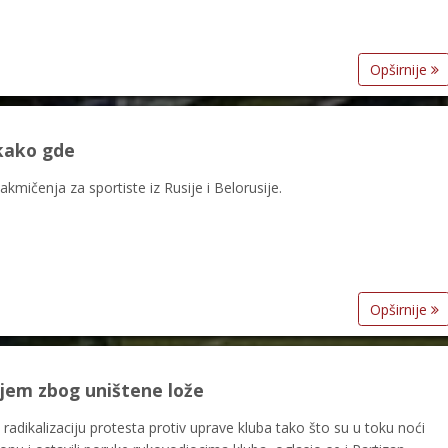
Opširnije
 kako gde
mičenja za sportiste iz Rusije i Belorusije.
Opširnije
njem zbog uništene lože
 radikalizaciju protesta protiv uprave kluba tako što su u toku noći