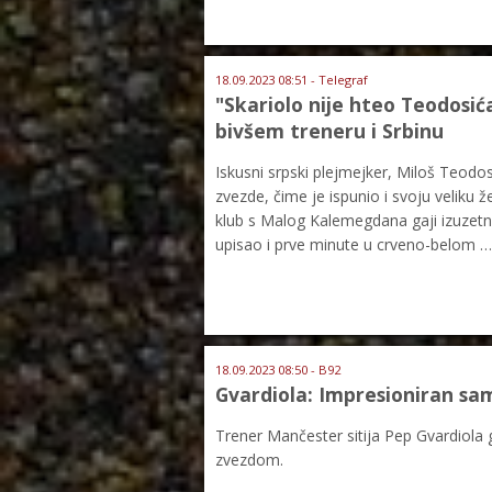
18.09.2023 08:51 - Telegraf
"Skariolo nije hteo Teodosića
bivšem treneru i Srbinu
Iskusni srpski plejmejker, Miloš Teodosi
zvezde, čime je ispunio i svoju veliku ž
klub s Malog Kalemegdana gaji izuzetn
upisao i prve minute u crveno-belom …
18.09.2023 08:50 - B92
Gvardiola: Impresioniran s
Trener Mančester sitija Pep Gvardiola
zvezdom.