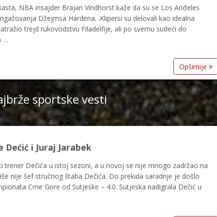
odkasta, NBA insajder Brajan Vindhorst kaže da su se Los Anđeles
 angažovanja Džejmsa Hardena. .Klipersi su delovali kao idealna
atražio trejd rukovodstvu Filadelfije, ali po svemu sudeći do
m …
Opširnije
jbrže sportske vesti
 Dećić i Juraj Jarabek
ti trener Dečića u istoj sezoni, a u novoj se nije mnogo zadržao na
 više nije šef stručnog štaba Dečića. Do prekida saradnje je došlo
pionata Crne Gore od Sutjeske – 4:0. Sutjeska nadigrala Dečić u