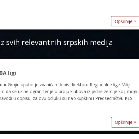
Opširnije
iz svih relevantnih srpskih medija
A ligi
ar Grujin uputio je zvaničan dopis direktoru Regionalne lige Miliji
ivom da se ukine ograničenje o broju klubova iz jedne zemlje koji mogu
 navodi u dopisu, za ovu odluku su na Skupštini i Predsedništvu KLS
Opširnije