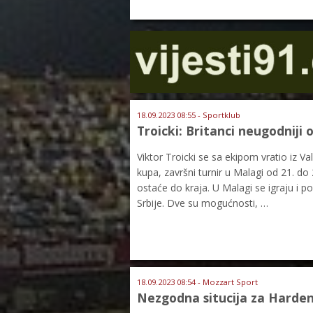
18.09.2023 08:55 - Sportklub
Troicki: Britanci neugodniji
Viktor Troicki se sa ekipom vratio iz V
kupa, završni turnir u Malagi od 21. d
ostaće do kraja. U Malagi se igraju i pol
Srbije. Dve su mogućnosti, …
18.09.2023 08:54 - Mozzart Sport
Nezgodna situcija za Hardena 