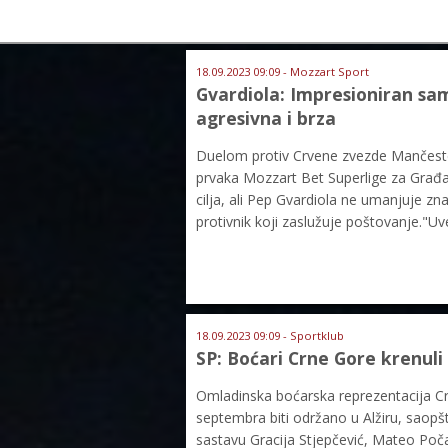
18.09.2023 09:09 - Mozzart Sport
Gvardiola: Impresioniran s
agresivna i brza
Duelom protiv Crvene zvezde Mančester 
prvaka Mozzart Bet Superlige za Građan
cilja, ali Pep Gvardiola ne umanjuje z
protivnik koji zaslužuje poštovanje."U
18.09.2023 09:09 - Sportklub
SP: Boćari Crne Gore krenuli
Omladinska boćarska reprezentacija Cr
septembra biti održano u Alžiru, saopš
sastavu Gracija Stjepčević, Mateo Počani