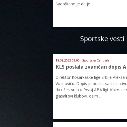
Saopšteno je da je …
Sportske vesti 
18.09.2023 09:00 - Sportska Centrala
KLS poslala zvaničan dopis AB
Direktor Košarkaške lige Srbije Aleksand
Vojinoviću. Dopis je poslat sa inicijat
da učestvuju u Prvoj ABA ligi. Kako se
glasali svi klubovi, osim …