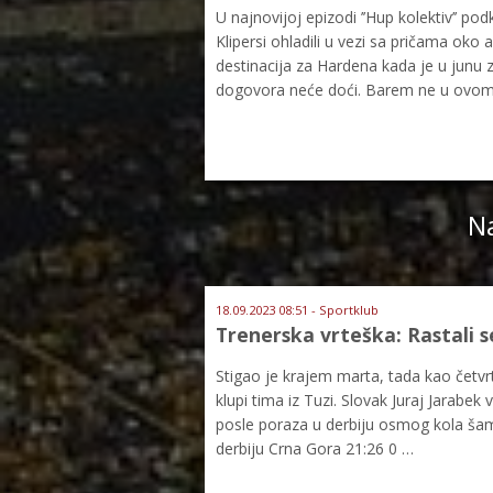
U najnovijoj epizodi ’’Hup kolektiv’’ p
Klipersi ohladili u vezi sa pričama oko
destinacija za Hardena kada je u junu z
dogovora neće doći. Barem ne u ovo
Na
18.09.2023 08:51 - Sportklub
Trenerska vrteška: Rastali se
Stigao je krajem marta, tada kao četvr
klupi tima iz Tuzi. Slovak Juraj Jarabek
posle poraza u derbiju osmog kola šam
derbiju Crna Gora 21:26 0 …