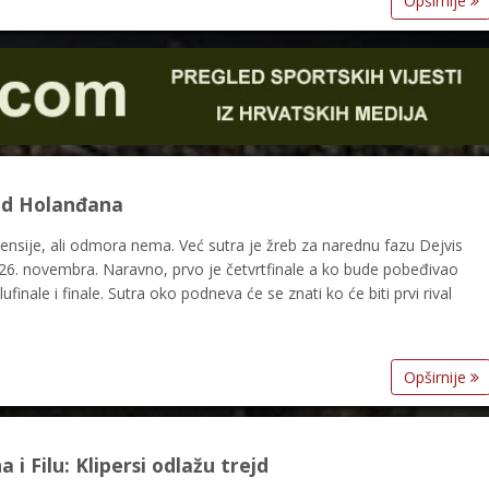
Opširnije
 od Holanđana
alensije, ali odmora nema. Već sutra je žreb za narednu fazu Dejvis
o 26. novembra. Naravno, prvo je četvrtfinale a ko bude pobeđivao
ufinale i finale. Sutra oko podneva će se znati ko će biti prvi rival
Opširnije
i Filu: Klipersi odlažu trejd