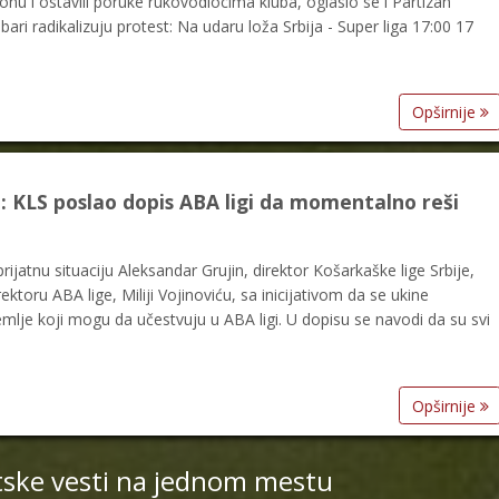
dionu i ostavili poruke rukovodiocima kluba, oglasio se i Partizan
i radikalizuju protest: Na udaru loža Srbija - Super liga 17:00 17
Opširnije
LS poslao dopis ABA ligi da momentalno reši
ijatnu situaciju Aleksandar Grujin, direktor Košarkaške lige Srbije,
ktoru ABA lige, Miliji Vojinoviću, sa inicijativom da se ukine
emlje koji mogu da učestvuju u ABA ligi. U dopisu se navodi da su svi
Opširnije
tske vesti na jednom mestu