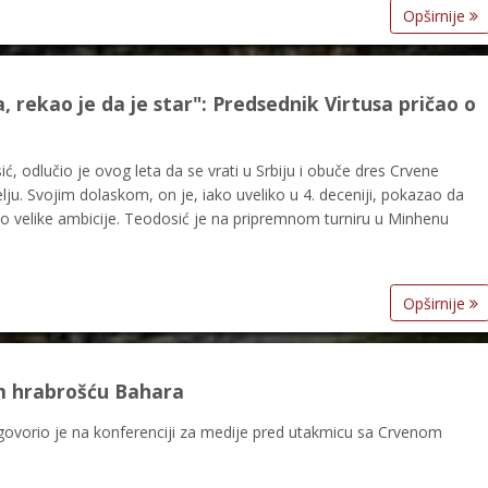
Opširnije
, rekao je da je star": Predsednik Virtusa pričao o
ć, odlučio je ovog leta da se vrati u Srbiju i obuče dres Crvene
elju. Svojim dolaskom, on je, iako uveliko u 4. deceniji, pokazao da
o velike ambicije. Teodosić je na pripremnom turniru u Minhenu
Opširnije
am hrabrošću Bahara
 govorio je na konferenciji za medije pred utakmicu sa Crvenom