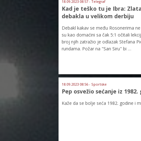
18.09.2023 08:57 - Telegraf
Kad je teško tu je Ibra: Zla
debakla u velikom derbiju
Debakl kakav se među Rosonerima ne pa
su kao domaćini sa čak 5:1 očitali lekcij
broj njih zatražio je odlazak Stefana P
rundama. Požar na "San Siru" bi …
18.09.2023 08:56 - Sportske
Pep osvežio sećanje iz 1982.
Kaže da se bolje seća 1982. godine i 