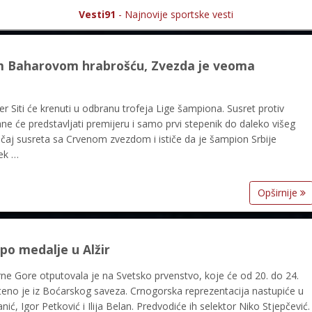
Vesti91
- Najnovije sportske vesti
am Baharovom hrabrošću, Zvezda je veoma
Siti će krenuti u odbranu trofeja Lige šampiona. Susret protiv
e će predstavljati premijeru i samo prvi stepenik do daleko višeg
načaj susreta sa Crvenom zvezdom i ističe da je šampion Srbije
vek …
Opširnije
 po medalje u Alžir
ne Gore otputovala je na Svetsko prvenstvo, koje će od 20. do 24.
teno je iz Boćarskog saveza. Crnogorska reprezentacija nastupiće u
ć, Igor Petković i Ilija Belan. Predvodiće ih selektor Niko Stjepčević.