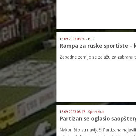
18.09.2023 08:50 - B92
Rampa za ruske sportiste –
Zapadne zemlje se zalažu za zabranu tak
18.09.2023 08:47 - Sportklub
Partizan se oglasio saopšte
Nakon što su navijači Partizana najavili