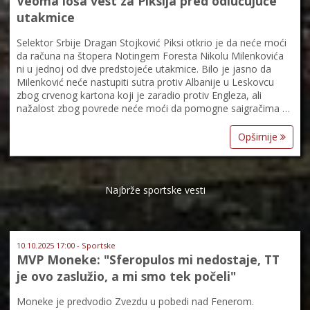
Veoma loša vest za Piksija pred odlučujuće
utakmice
Selektor Srbije Dragan Stojković Piksi otkrio je da neće moći
da računa na štopera Notingem Foresta Nikolu Milenkovića
ni u jednoj od dve predstojeće utakmice. Bilo je jasno da
Milenković neće nastupiti sutra protiv Albanije u Leskovcu
zbog crvenog kartona koji je zaradio protiv Engleza, ali
nažalost zbog povrede neće moći da pomogne saigračima …
Opširnije
Najbrže sportske vesti
10.10.2025 17:00 - Sportske
MVP Moneke: "Sferopulos mi nedostaje, TT
je ovo zaslužio, a mi smo tek počeli"
Moneke je predvodio Zvezdu u pobedi nad Fenerom.