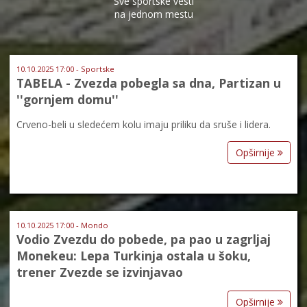
Sve sportske vesti
na jednom mestu
10.10.2025 17:00 - Sportske
TABELA - Zvezda pobegla sa dna, Partizan u
''gornjem domu''
Crveno-beli u sledećem kolu imaju priliku da sruše i lidera.
Opširnije
10.10.2025 17:00 - Mondo
Vodio Zvezdu do pobede, pa pao u zagrljaj
Monekeu: Lepa Turkinja ostala u šoku,
trener Zvezde se izvinjavao
Opširnije