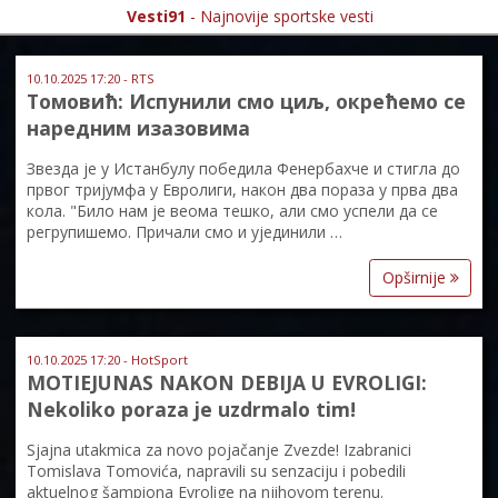
Vesti91
- Najnovije sportske vesti
10.10.2025 17:20 - RTS
Томовић: Испунили смо циљ, окрећемо се
наредним изазовима
Звезда је у Истанбулу победила Фенербахче и стигла до
првог тријумфа у Евролиги, након два пораза у прва два
кола. "Било нам је веома тешко, али смо успели да се
регрупишемо. Причали смо и ујединили …
Opširnije
10.10.2025 17:20 - HotSport
MOTIEJUNAS NAKON DEBIJA U EVROLIGI:
Nekoliko poraza je uzdrmalo tim!
Sjajna utakmica za novo pojačanje Zvezde! Izabranici
Tomislava Tomovića, napravili su senzaciju i pobedili
aktuelnog šampiona Evrolige na njihovom terenu.