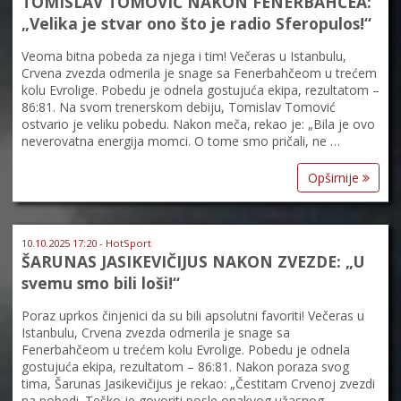
TOMISLAV TOMOVIĆ NAKON FENERBAHČEA:
„Velika je stvar ono što je radio Sferopulos!“
Veoma bitna pobeda za njega i tim! Večeras u Istanbulu,
Crvena zvezda odmerila je snage sa Fenerbahčeom u trećem
kolu Evrolige. Pobedu je odnela gostujuća ekipa, rezultatom –
86:81. Na svom trenerskom debiju, Tomislav Tomović
ostvario je veliku pobedu. Nakon meča, rekao je: „Bila je ovo
neverovatna energija momci. O tome smo pričali, ne …
Opširnije
10.10.2025 17:20 - HotSport
ŠARUNAS JASIKEVIČIJUS NAKON ZVEZDE: „U
svemu smo bili loši!“
Poraz uprkos činjenici da su bili apsolutni favoriti! Večeras u
Istanbulu, Crvena zvezda odmerila je snage sa
Fenerbahčeom u trećem kolu Evrolige. Pobedu je odnela
gostujuća ekipa, rezultatom – 86:81. Nakon poraza svog
tima, Šarunas Jasikevičijus je rekao: „Čestitam Crvenoj zvezdi
na pobedi. Teško je govoriti posle onakvog užasnog …