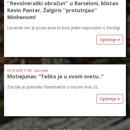
''Revolveraški obračun'' u Barseloni, blistao
Kevin Panter, Žalgiris ''protutnjao''
Minhenom!
Litvanski tim je posle prva tri kola jedini neporažen u Evroligi.
Opširnije
10.10.2025 17:00 - Sportske
Motiejunas: "Teško je u ovom svetu.."
Zvezda je pobedila Fenerbahče u trećem kolu EL.
Opširnije