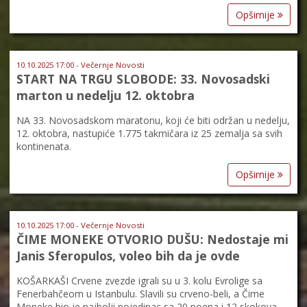
Opširnije
10.10.2025 17:00 - Večernje Novosti
START NA TRGU SLOBODE: 33. Novosadski
marton u nedelju 12. oktobra
NA 33. Novosadskom maratonu, koji će biti održan u nedelju,
12. oktobra, nastupiće 1.775 takmičara iz 25 zemalja sa svih
kontinenata.
Opširnije
10.10.2025 17:00 - Večernje Novosti
ČIME MONEKE OTVORIO DUŠU: Nedostaje mi
Janis Sferopulos, voleo bih da je ovde
KOŠARKAŠI Crvene zvezde igrali su u 3. kolu Evrolige sa
Fenerbahčeom u Istanbulu. Slavili su crveno-beli, a Čime
Moneke bio je najbolji pojedinac sa 20 poena i 12 skokova.