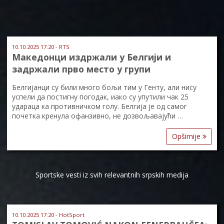
10.10.2025 17:20 - RTS
Македонци издржали у Белгији и
задржали прво место у групи
Белгијанци су били много бољи тим у Генту, али нису
успели да постигну погодак, иако су упутили чак 25
удараца ка противничком голу. Белгија је од самог
почетка кренула офанзивно, не дозвољавајући …
Opširnije
Sportske vesti iz svih relevantnih srpskih medija
10.10.2025 17:20 - HotSport