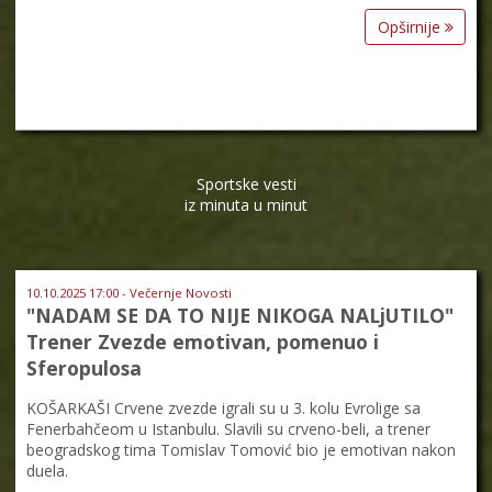
Opširnije
Sportske vesti
iz minuta u minut
10.10.2025 17:00 - Večernje Novosti
"NADAM SE DA TO NIJE NIKOGA NALjUTILO"
Trener Zvezde emotivan, pomenuo i
Sferopulosa
KOŠARKAŠI Crvene zvezde igrali su u 3. kolu Evrolige sa
Fenerbahčeom u Istanbulu. Slavili su crveno-beli, a trener
beogradskog tima Tomislav Tomović bio je emotivan nakon
duela.