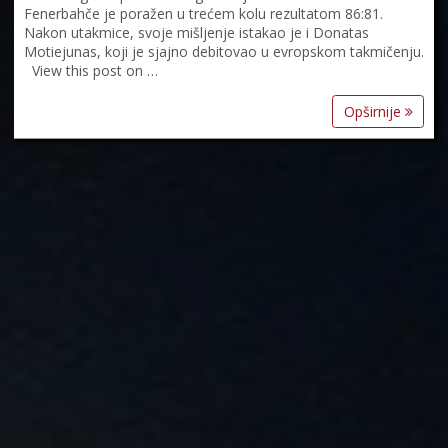
Fenerbahče je poražen u trećem kolu rezultatom 86:81.
Nakon utakmice, svoje mišljenje istakao je i Donatas
Motiejunas, koji je sjajno debitovao u evropskom takmičenju.
View this post on …
Opširnije