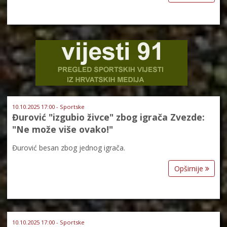
10.10.2025 17:00 - Sportske
Đurović "izgubio živce" zbog igrača Zvezde:
"Ne može više ovako!"
Đurović besan zbog jednog igrača.
Opširnije
10.10.2025 17:00 - Sportske