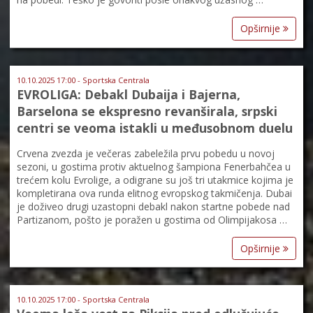
Opširnije
10.10.2025 17:00 - Sportska Centrala
EVROLIGA: Debakl Dubaija i Bajerna,
Barselona se ekspresno revanširala, srpski
centri se veoma istakli u međusobnom duelu
Crvena zvezda je večeras zabeležila prvu pobedu u novoj
sezoni, u gostima protiv aktuelnog šampiona Fenerbahčea u
trećem kolu Evrolige, a odigrane su još tri utakmice kojima je
kompletirana ova runda elitnog evropskog takmičenja. Dubai
je doživeo drugi uzastopni debakl nakon startne pobede nad
Partizanom, pošto je poražen u gostima od Olimpijakosa …
Opširnije
10.10.2025 17:00 - Sportska Centrala