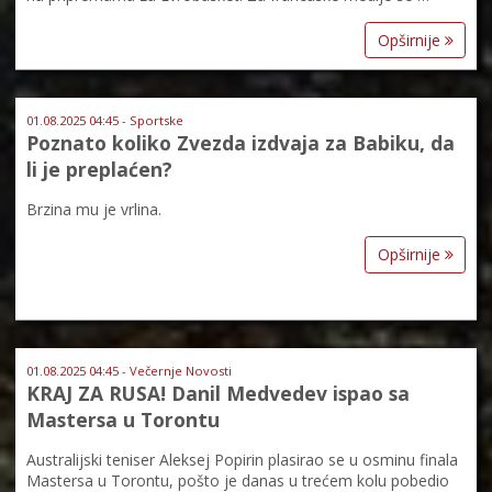
Opširnije
01.08.2025 04:45 - Sportske
Poznato koliko Zvezda izdvaja za Babiku, da
li je preplaćen?
Brzina mu je vrlina.
Opširnije
01.08.2025 04:45 - Večernje Novosti
KRAJ ZA RUSA! Danil Medvedev ispao sa
Mastersa u Torontu
Australijski teniser Aleksej Popirin plasirao se u osminu finala
Mastersa u Torontu, pošto je danas u trećem kolu pobedio