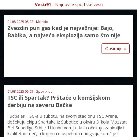
Vesti91
- Najnovije sportske vesti
01.08.2025 05:22 - Mondo
Zvezdin pun gas kad je najvažnije: Bajo,
Babika, a najveća eksplozija samo što nije
Opširnije
01.08.2025 05:09 - Sportklub
TSC ili Spartak? Prštaće u komšijskom
derbiju na severu Bačke
Fudbaleri TSC-a u subotu, na svom stadionu TSC Arena,
dočekuju ekipu Spartaka iz Subotice u okviru 3. kola Mozzart
Bet Superlige Srbije. U klubu veruju da ih očekuje zanimljiv i
kvalitetan meč, u kojem će uspeti da nadigraju komšije i