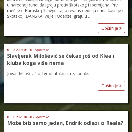
u narednoj rundi da igraju protiv škotskog Hibernijana. Prvi
meč je u Humskoj 7. avgusta, a revanš nedelju dana kasnije u
Škotskoj. DANSKA: Vejle i Odenze igraju u …
Opširnije
01.08.2025 04:26 - Sportske
Slavljenik Milošević se čekao još od Klea i
kluba koga više nema
Jovan Milošević odigrao utakmicu za anale.
Opširnije
01.08.2025 04:20 - Sportske
Može biti samo jedan, Endrik odlazi iz Reala?