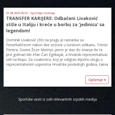
01.08.2025 05:07 - Sportska Centrala
TRANSFER KARIJERE: Odbačeni Livaković
stiže u Italiju i kreće u borbu za ‘jedinicu’ sa
legendom!
Dominik Livaković (30) na pragu je rastanka sa
Fenerbahčeom nakon dve sezone u turskom velikanu. Trener
Fenera, čuveni Žoze Murinjo jasno je dao do znanja da će
prvi golman biti Irfan Čan Egribajat, a hrvatski reprezentativac
seli na klupu. Za Livakovića, koji je odigrao ključnu ulogu u
reprezentativnim uspesima Hrvatske poslednjih godina, takva
…
Opširnije
Sportske vesti iz svih relevantnih srpskih medija