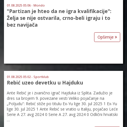
01.08.2025 05:06 - Mondo
"Partizan je hteo da ne igra kvalifikacije":
Želja se nije ostvarila, crno-beli igraju i to
bez navijača
Opširnije
01.08.2025 05:02 - Sportklub
Rebić uzeo devetku u Hajduku
Ante Rebić je i zvanično igrač Hajduka iz Splita. Zadužio je
dres sa brojem 9. povezane vesti Veliko pojačanje na
„Poljudu“: Rebić stiže po titulu Ex-Yu lige 30. jul 2025 1 Ex-Yu
lige 30. jul 2025 1 Ante Rebić se vratio u Italiju, pojačao Leće
Serie A 27. avg 2024 0 Serie A 27. avg 2024 0 Odlični hrvatski
…