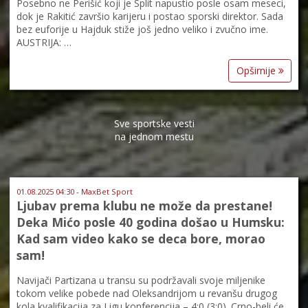
Posebno ne Perišić koji je Split napustio posle osam meseci,
dok je Rakitić završio karijeru i postao sporski direktor. Sada
bez euforije u Hajduk stiže još jedno veliko i zvučno ime.
AUSTRIJA: …
Opširnije
Sve sportske vesti
na jednom mestu
01.08.2025 04:30 - MaxBet Sport
Ljubav prema klubu ne može da prestane!
Deka Mićo posle 40 godina došao u Humsku:
Kad sam video kako se deca bore, morao
sam!
Navijači Partizana u transu su podržavali svoje miljenike
tokom velike pobede nad Oleksandrijom u revanšu drugog
kola kvalifikacija za Ligu konferencija – 4:0 (3:0). Crno-beli će