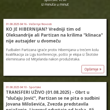
iz minuta u minut
01.08.2025 04:16 - Večernje Novosti
KO JE HIBERNIJAN? Vredniji tim od
Oleksandrije ali Partizan na krilima "klinaca"
nije autsajder u dvomeču
Fudbaleri Partizana igraće protiv Hibernijana u trećem kolu
kvalifikacija za Ligu konferencije, pošto je ekipa iz Škotske
eleminisana od Mitjelanda nakon produžetaka.
Opširnije
01.08.2025 04:10 - Sportske
TRANSFERI UŽIVO (01.08.2025) - Obrt u
"slučaju Jović", Partizan se ne pita o sudbini
Jovana Miloševića, Zvezda predstavila
pojačanje, Liverpul odustaje od Isaka, Ali