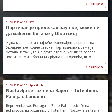
Opširnije
01.08.2025 04:55 - RTS
Партизан је прележао заушке, може ли
да избегне богиње у Шкотској
У два меча против највећег изненађења првенства
Украјине претходне сезоне, Партизанова мрежа је
остала нетакнута. Са друге стране, чак шест голова
постигли су изабраници Срђана Благојевића, што …
Opširnije
01.08.2025 04:50 - Sportklub
Nastavlja se razmena Bajern - Totenhem:
Palinja u Londonu
Reprezentativac Portugalije Žoao Palinja otići će na
jednogodišnju pozajmicu u Totenhem. Nastavlja se tesna