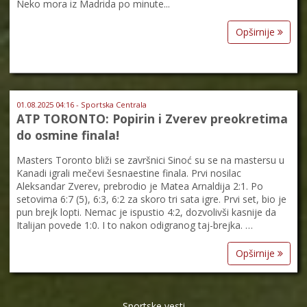
Neko mora iz Madrida po minute...
Opširnije
01.08.2025 04:16 - Sportska Centrala
ATP TORONTO: Popirin i Zverev preokretima
do osmine finala!
Masters Toronto bliži se završnici Sinoć su se na mastersu u
Kanadi igrali mečevi šesnaestine finala. Prvi nosilac
Aleksandar Zverev, prebrodio je Matea Arnaldija 2:1. Po
setovima 6:7 (5), 6:3, 6:2 za skoro tri sata igre. Prvi set, bio je
pun brejk lopti. Nemac je ispustio 4:2, dozvolivši kasnije da
Italijan povede 1:0. I to nakon odigranog taj-brejka. …
Opširnije
Sportske vesti