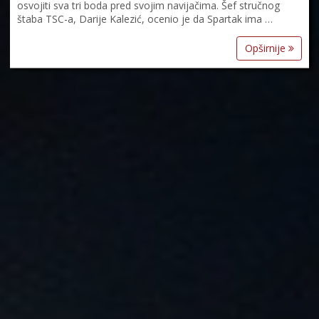
osvojiti sva tri boda pred svojim navijačima. Šef stručnog
štaba TSC-a, Darije Kalezić, ocenio je da Spartak ima …
Opširnije