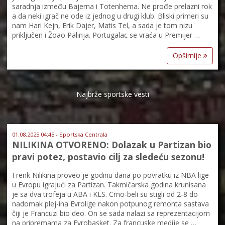
saradnja između Bajerna i Totenhema. Ne prođe prelazni rok
a da neki igrač ne ode iz jednog u drugi klub. Bliski primeri su
nam Hari Kejn, Erik Dajer, Matis Tel, a sada je tom nizu
priključen i Žoao Palinja. Portugalac se vraća u Premijer …
Opširnije
Najbrže sportske vesti
01.08.2025 04:45 - Sportska Centrala
NILIKINA OTVORENO: Dolazak u Partizan bio
pravi potez, postavio cilj za sledeću sezonu!
Frenk Nilikina proveo je godinu dana po povratku iz NBA lige
u Evropu igrajući za Partizan. Takmičarska godina krunisana
je sa dva trofeja u ABA i KLS. Crno-beli su stigli od 2-8 do
nadomak plej-ina Evrolige nakon potpunog remonta sastava
čiji je Francuzi bio deo. On se sada nalazi sa reprezentacijom
na pripremama za Evrobasket. Za francuske medije se …