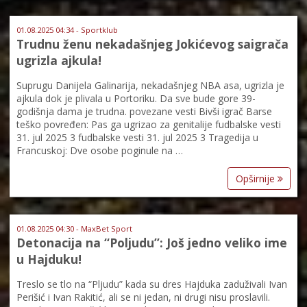
01.08.2025 04:34 - Sportklub
Trudnu ženu nekadašnjeg Jokićevog saigrača
ugrizla ajkula!
Suprugu Danijela Galinarija, nekadašnjeg NBA asa, ugrizla je
ajkula dok je plivala u Portoriku. Da sve bude gore 39-
godišnja dama je trudna. povezane vesti Bivši igrač Barse
teško povređen: Pas ga ugrizao za genitalije fudbalske vesti
31. jul 2025 3 fudbalske vesti 31. jul 2025 3 Tragedija u
Francuskoj: Dve osobe poginule na …
Opširnije
01.08.2025 04:30 - MaxBet Sport
Detonacija na “Poljudu”: Još jedno veliko ime
u Hajduku!
Treslo se tlo na “Pljudu” kada su dres Hajduka zaduživali Ivan
Perišić i Ivan Rakitić, ali se ni jedan, ni drugi nisu proslavili.