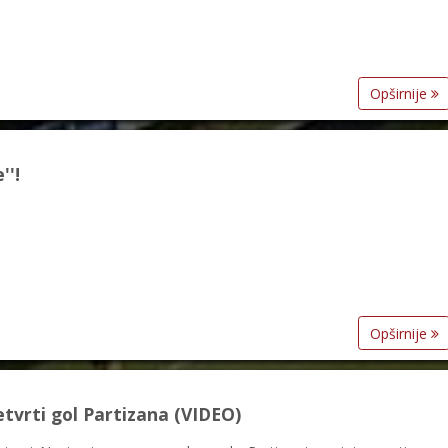
Opširnije
''!
Opširnije
tvrti gol Partizana (VIDEO)