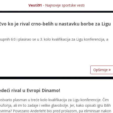
Vesti91
- Najnovije sportske vesti
 ko je rival crno-belih u nastavku borbe za Ligu
nih 6:0 i plasirao se u 3. kolo kvalifikacija za Ligu konferencija, a
Opširnije
edeći rival u Evropi Dinamo!
ostvario plasman u treće kolo kvalifikacija za Ligu konferencije. Čim
orija, ali im to zadaje i velike glavobolje. Jer, kako opisati igru Bilih
irima? Povezano Anderleht bio pred prolazom, pa eliminisan nakon