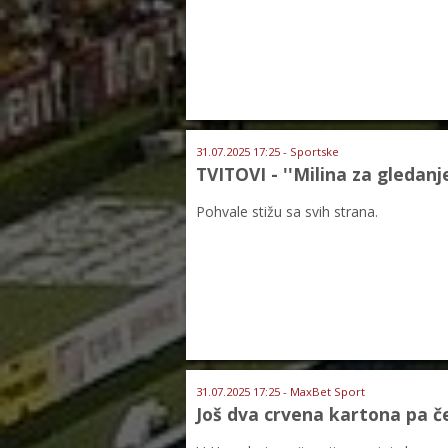
31.07.2025 17:25 - Sportske
TVITOVI - ''Milina za gledanje
Pohvale stižu sa svih strana.
31.07.2025 17:25 - MaxBet Sport
Još dva crvena kartona pa če