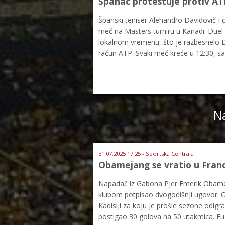
Španac protestuje protiv AT
Španski teniser Alehandro Davidovič Fo
meč na Masters turniru u Kanadi. Du
lokalnom vremenu, što je razbesnelo Da
račun ATP. Svaki meč kreće u 12:30, 
Na
31.07.2025 17:25 - Sportska Centrala
Obamejang se vratio u Fran
Napadač iz Gabona Pjer Emerik Obamej
klubom potpisao dvogodišnji ugovor. O
Kadisiji za koju je prošle sezone odi
postigao 30 golova na 50 utakmica. Fu