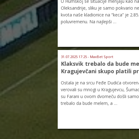
U Humskoj se situacije menjaju kao na 
Oleksandrije, sliku je samo pokvario n
kvota naše kladionice na “keca” je 2.85
poluvremenu. Na najlepši …
31.07.2025 17:25 - MaxBet Sport
Klaksvik trebalo da bude me
Kragujevčani skupo platili pr
Ostala je na srcu Feđe Dudića otvorena
verovali su mnogi u Kragujevcu, Šumadi
su Farani u ovom dvomeču došli samo ka
trebalo da bude melem, a …