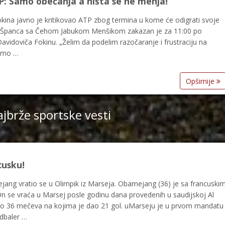
P: Samo obećanja a ništa se ne menja!
kina javno je kritikovao ATP zbog termina u kome će odigrati svoje
el Španca sa Čehom Jabukom Menšikom zakazan je za 11:00 po
vidoviča Fokinu. „Želim da podelim razočaranje i frustraciju na
samo …
Opširnije
jbrže sportske vesti
cusku!
ang vratio se u Olimpik iz Marseja. Obamejang (36) je sa francuski
n se vraća u Marsej posle godinu dana provedenih u saudijskoj Al
grao 36 mečeva na kojima je dao 21 gol. uMarseju je u prvom mandatu
dbaler …