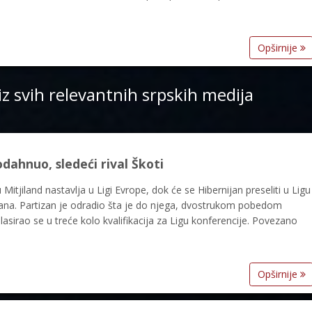
Opširnije
iz svih relevantnih srpskih medija
odahnuo, sledeći rival Škoti
itjiland nastavlja u Ligi Evrope, dok će se Hibernijan preseliti u Ligu
tizana. Partizan je odradio šta je do njega, dvostrukom pobedom
plasirao se u treće kolo kvalifikacija za Ligu konferencije. Povezano
Opširnije