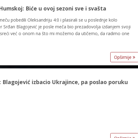
Humskoj: Biće u ovoj sezoni sve i svašta
ču pobedili Oleksandriju 4:0 i plasirali se u poslednje kolo
ner Srđan Blagojević je posle meča bio prezadovolja izdanjem svoji
 sreći već o onom na što mi možemo da utičemo, da radimo one
Opširnije
: Blagojević izbacio Ukrajince, pa poslao poruku