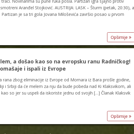
traci. Novinarima su pune ruka posla. Partizan igra sjajno protiv
esmotreni Aranđel Stojković. AUSTRIJA: LASK – Šturm (petak, 20:30), 
. Partizan je sa tri gola Jovana Miloševića završio posao u prvom
Opširnije
lem, a došao kao so na evropsku ranu Radničkog!
omašaje i ispali iz Evrope
 rana zbog eliminacije iz Evrope od Mornara iz Bara prošle godine,
ji i Srbiji da će melem za nju da bude pobeda nad Ki Klaksvikom, ali
o so jer su uspeli da iskoriste jednu od svojih […] Članak Klaksvik
Opširnije