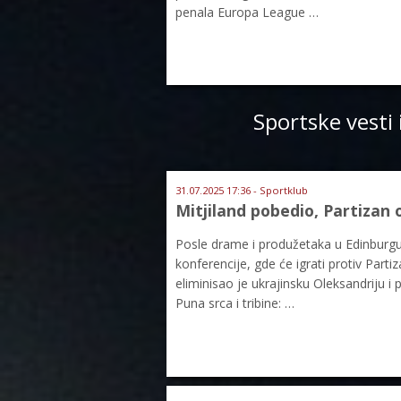
penala Europa League …
Sportske vesti 
31.07.2025 17:36 - Sportklub
Mitjiland pobedio, Partizan 
Posle drame i produžetaka u Edinburgu M
konferencije, gde će igrati protiv Par
eliminisao je ukrajinsku Oleksandriju i 
Puna srca i tribine: …