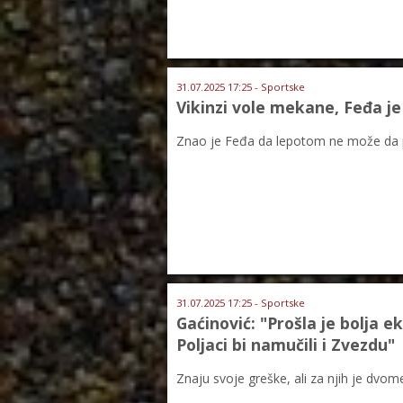
31.07.2025 17:25 - Sportske
Vikinzi vole mekane, Feđa je t
Znao je Feđa da lepotom ne može da 
31.07.2025 17:25 - Sportske
Gaćinović: "Prošla je bolja ek
Poljaci bi namučili i Zvezdu"
Znaju svoje greške, ali za njih je dvome