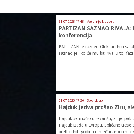
31.07.2025 17:45 - Večernje Novosti
PARTIZAN SAZNAO RIVALA: Evo
konferencija
PARTIZAN je razneo Oleksandriju sa ukup
saznao je i ko će mu biti rival u toj fazi.
31.07.2025 17:36 - Sportklub
Hajduk jedva prošao Ziru, sl
Hajduk se mučio u revanšu, ali je ipak 
Hajduk izađe u Evropu, Splićane trese euf
prethodnih godina u međunarodnim okv