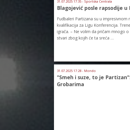
31.07.2025 17:35 - Sportska Centrala
Blagojević posle rapsodije u 
Fudbaleri Partizana su u impresivnom me
kvalifikacija za Ligu Konferencija. Tre
igrača. – Ne volim da pričam mnogo o
stvari zbog kojih će ta sreća …
31.07.2025 17:28 - Mondo
"Smeh i suze, to je Partizan"
Grobarima