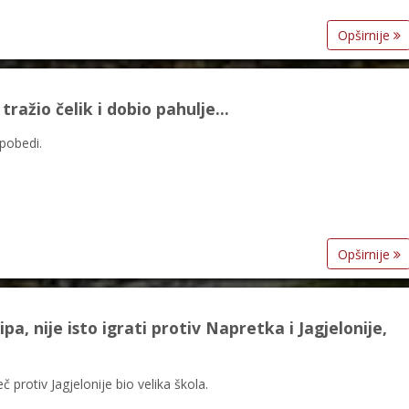
Opširnije
ražio čelik i dobio pahulje...
pobedi.
Opširnije
ipa, nije isto igrati protiv Napretka i Jagjelonije,
č protiv Jagjelonije bio velika škola.