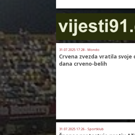
31.07.2025 17:28 - Mondo
Crvena zvezda vratila svoje 
dana crveno-belih
31.07.2025 17:26 - Sportklub