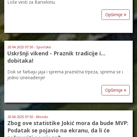
Loše vesti za Barselonu.
Opširnije
20.04.2025 07:50 - Sportske
Uskršnji vikend - Praznik tradicije i...
dobitaka!
Dok se farbaju jaja i sprema praznična trpeza, sprema se i
jedno iznenađenje!
Opširnije
20.04.2025 07:50 - Mondo
Zbog ove statistike Jokić mora da bude MVP:
Podatak se pojavio na ekranu, da li će