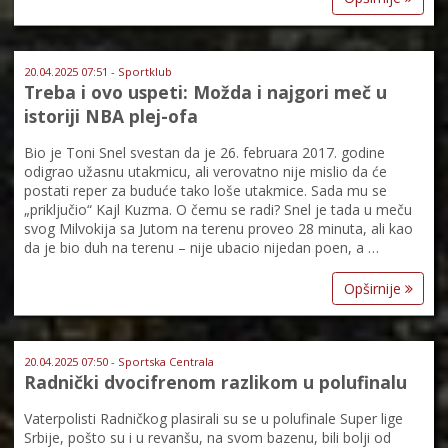
20.04.2025 07:51 - Sportklub
Treba i ovo uspeti: Možda i najgori meč u
istoriji NBA plej-ofa
Bio je Toni Snel svestan da je 26. februara 2017. godine
odigrao užasnu utakmicu, ali verovatno nije mislio da će
postati reper za buduće tako loše utakmice. Sada mu se
„priključio“ Kajl Kuzma. O čemu se radi? Snel je tada u meču
svog Milvokija sa Jutom na terenu proveo 28 minuta, ali kao
da je bio duh na terenu – nije ubacio nijedan poen, a …
Opširnije
20.04.2025 07:50 - Sportska Centrala
Radnički dvocifrenom razlikom u polufinalu
Vaterpolisti Radničkog plasirali su se u polufinale Super lige
Srbije, pošto su i u revanšu, na svom bazenu, bili bolji od