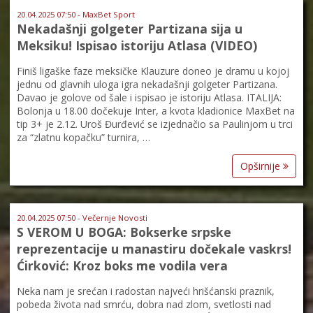
20.04.2025 07:50 - MaxBet Sport
Nekadašnji golgeter Partizana sija u
Meksiku! Ispisao istoriju Atlasa (VIDEO)
Finiš ligaške faze meksičke Klauzure doneo je dramu u kojoj
jednu od glavnih uloga igra nekadašnji golgeter Partizana.
Davao je golove od šale i ispisao je istoriju Atlasa. ITALIJA:
Bolonja u 18.00 dočekuje Inter, a kvota kladionice MaxBet na
tip 3+ je 2.12. Uroš Đurđević se izjednačio sa Paulinjom u trci
za “zlatnu kopačku” turnira, …
Opširnije
20.04.2025 07:50 - Večernje Novosti
S VEROM U BOGA: Bokserke srpske
reprezentacije u manastiru dočekale vaskrs!
Ćirković: Kroz boks me vodila vera
Neka nam je srećan i radostan najveći hrišćanski praznik,
pobeda života nad smrću, dobra nad zlom, svetlosti nad