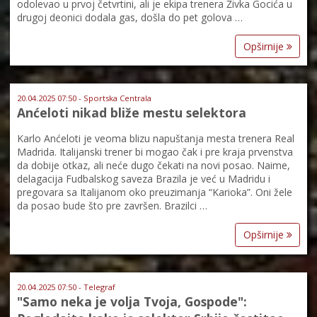
odolevao u prvoj četvrtini, ali je ekipa trenera Živka Gocića u
drugoj deonici dodala gas, došla do pet golova …
Opširnije
20.04.2025 07:50 - Sportska Centrala
Anćeloti nikad bliže mestu selektora
Karlo Anćeloti je veoma blizu napuštanja mesta trenera Real
Madrida. Italijanski trener bi mogao čak i pre kraja prvenstva
da dobije otkaz, ali neće dugo čekati na novi posao. Naime,
delagacija Fudbalskog saveza Brazila je već u Madridu i
pregovara sa Italijanom oko preuzimanja “Karioka”. Oni žele
da posao bude što pre završen. Brazilci …
Opširnije
20.04.2025 07:50 - Telegraf
"Samo neka je volja Tvoja, Gospode":