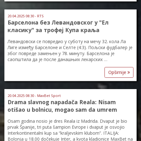
20.04.2025 08:30 - RTS
Барселона без Левандовског у "Ел
класику" за трофеј Купа краља
Левандовски се повредио у суботу на мечу 32. кола Ла
Лиге између Барселоне и Селте (4:3). Пољски фудбалер је
због повреде замењен у 78. минуту. Барселона је
саопштила да је после данашњих лекарских …
Opširnije
20.04.2025 08:30 - MaxBet Sport
Drama slavnog napadača Reala: Nisam
otišao u bolnicu, mogao sam da umrem
Osam godina nosio je dres Reala iz Madrida. Dvaput je bio
prvak Španije, tri puta šampion Evrope i dvaput je osvojio
Interkontinentalni kup sa “kraljevskim klubom”. ITALIJA:
Bolonja u 18.00 dočekuje Inter, a kvota kladionice MaxBet na