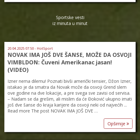
Sportske vesti
iz minuta u minut
20.04.2025 07:50 - HotSport
NOVAK IMA JOŠ DVE ŠANSE, MOŽE DA OSVOJI
VIMBLDON: Čuveni Amerikanac jasan!
(VIDEO)
Izner nema dilemu! Poznati bivši američki tensier, Džon Izner,
istakao je da smatra da Novak može da osvoji Grend slem
ove godine na dve lokacije, a pre svega sve zavisi od servisa.
– Nadam se da grešim, ali mislim da će Đoković ukupno imati
još dve šanse do kraja karijere da osvoji neki od najvećih ...
Read more The post NOVAK IMA JOŠ DVE …
Opširnije