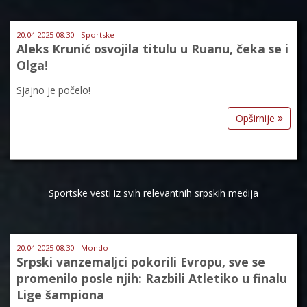
20.04.2025 08:30 - Sportske
Aleks Krunić osvojila titulu u Ruanu, čeka se i
Olga!
Sjajno je počelo!
Opširnije
Sportske vesti iz svih relevantnih srpskih medija
20.04.2025 08:30 - Mondo
Srpski vanzemaljci pokorili Evropu, sve se
promenilo posle njih: Razbili Atletiko u finalu
Lige šampiona