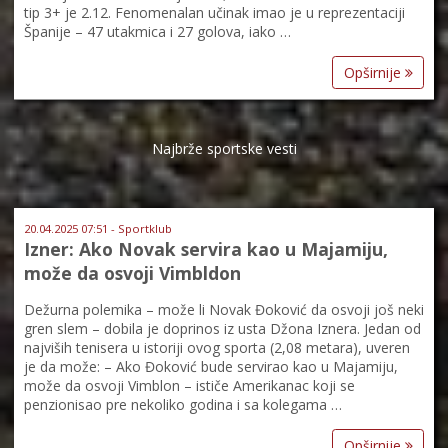
tip 3+ je 2.12. Fenomenalan učinak imao je u reprezentaciji
Španije – 47 utakmica i 27 golova, iako …
Opširnije
Najbrže sportske vesti
20.04.2025 07:51 - Sportklub
Izner: Ako Novak servira kao u Majamiju,
može da osvoji Vimbldon
Dežurna polemika – može li Novak Đoković da osvoji još neki
gren slem – dobila je doprinos iz usta Džona Iznera. Jedan od
najviših tenisera u istoriji ovog sporta (2,08 metara), uveren
je da može: – Ako Đoković bude servirao kao u Majamiju,
može da osvoji Vimblon – ističe Amerikanac koji se
penzionisao pre nekoliko godina i sa kolegama …
Opširnije