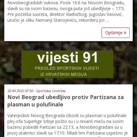
Novobeogradskih vukova. Posle 16:6 na Novom Beogradu,
slavili su na svom bazenu, ovoga puta još ubedljivije – 17:5.
Pre početka susreta, direktor Radničkog, Jugoslav Vasović,
uručio je sliku Nemanji Stanojeviću, rekorderu po …
Opširnije
20.04.2025 07:50 - Sportska Centrala
Novi Beograd ubedljivo protiv Partizana za
plasman u polufinale
Vaterpolisti Novog Beograda izborili su plasman u polufinale
plej-ofa Superlige Srbije pošto su i u revanš meču na svom
bazenu pobedili Partizan sa 22:13, a Novobeograđani su u
prvoj utakmici slavili sa 17:10. Mladi tim Partizana uspešno je