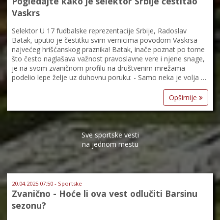
Pogledajte kako je selektor Srbije čestitao
Vaskrs
Selektor U 17 fudbalske reprezentacije Srbije, Radoslav
Batak, uputio je čestitku svim vernicima povodom Vaskrsa -
najvećeg hrišćanskog praznika! Batak, inače poznat po tome
što često naglašava važnost pravoslavne vere i njene snage,
je na svom zvaničnom profilu na društvenim mrežama
podelio lepe želje uz duhovnu poruku: - Samo neka je volja …
Opširnije
Sve sportske vesti
na jednom mestu
20.04.2025 07:50 - Sportske
Zvanično - Hoće li ova vest odlučiti Barsinu
sezonu?