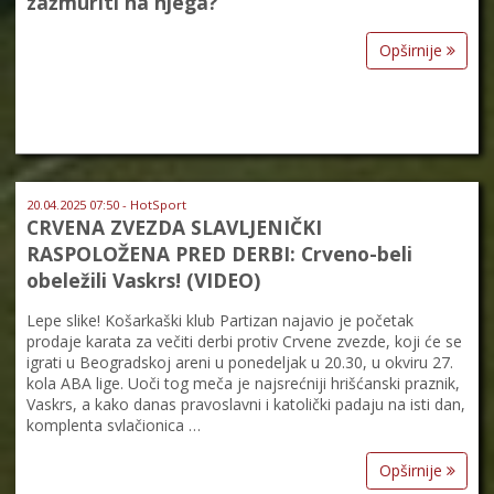
zažmuriti na njega?
Opširnije
20.04.2025 07:50 - HotSport
CRVENA ZVEZDA SLAVLJENIČKI
RASPOLOŽENA PRED DERBI: Crveno-beli
obeležili Vaskrs! (VIDEO)
Lepe slike! Košarkaški klub Partizan najavio je početak
prodaje karata za večiti derbi protiv Crvene zvezde, koji će se
igrati u Beogradskoj areni u ponedeljak u 20.30, u okviru 27.
kola ABA lige. Uoči tog meča je najsrećniji hrišćanski praznik,
Vaskrs, a kako danas pravoslavni i katolički padaju na isti dan,
komplenta svlačionica …
Opširnije