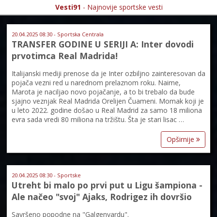
Vesti91
- Najnovije sportske vesti
20.04.2025 08:30 - Sportska Centrala
TRANSFER GODINE U SERIJI A: Inter dovodi
prvotimca Real Madrida!
Italijanski mediji prenose da je Inter ozbiljno zainteresovan da
pojača vezni red u narednom prelaznom roku. Naime,
Marota je naciljao novo pojačanje, a to bi trebalo da bude
sjajno veznjak Real Madrida Orelijen Čuameni. Momak koji je
u leto 2022. godine došao u Real Madrid za samo 18 miliona
evra sada vredi 80 miliona na tržištu. Šta je stari lisac …
Opširnije
20.04.2025 08:30 - Sportske
Utreht bi malo po prvi put u Ligu šampiona -
Ale načeo "svoj" Ajaks, Rodrigez ih dovršio
Savršeno popodne na "Galgenvardu".