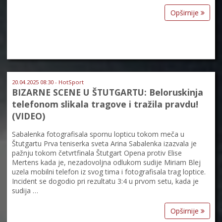
Opširnije
20.04.2025 08:30 - HotSport
BIZARNE SCENE U ŠTUTGARTU: Beloruskinja
telefonom slikala tragove i tražila pravdu!
(VIDEO)
Sabalenka fotografisala spornu lopticu tokom meča u
Štutgartu Prva teniserka sveta Arina Sabalenka izazvala je
pažnju tokom četvrtfinala Štutgart Opena protiv Elise
Mertens kada je, nezadovoljna odlukom sudije Miriam Blej
uzela mobilni telefon iz svog tima i fotografisala trag loptice.
Incident se dogodio pri rezultatu 3:4 u prvom setu, kada je
sudija …
Opširnije