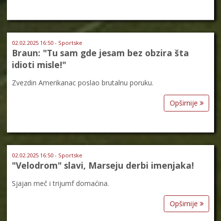
02.02.2025 16:50 - Sportske
Braun: "Tu sam gde jesam bez obzira šta
idioti misle!"
Zvezdin Amerikanac poslao brutalnu poruku.
Opširnije
02.02.2025 16:50 - Sportske
"Velodrom" slavi, Marseju derbi imenjaka!
Sjajan meč i trijumf domaćina.
Opširnije