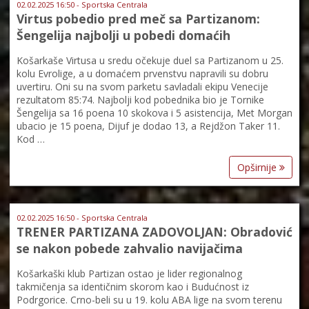
02.02.2025 16:50 - Sportska Centrala
Virtus pobedio pred meč sa Partizanom:
Šengelija najbolji u pobedi domaćih
Košarkaše Virtusa u sredu očekuje duel sa Partizanom u 25.
kolu Evrolige, a u domaćem prvenstvu napravili su dobru
uvertiru. Oni su na svom parketu savladali ekipu Venecije
rezultatom 85:74. Najbolji kod pobednika bio je Tornike
Šengelija sa 16 poena 10 skokova i 5 asistencija, Met Morgan
ubacio je 15 poena, Dijuf je dodao 13, a Rejdžon Taker 11.
Kod …
Opširnije
02.02.2025 16:50 - Sportska Centrala
TRENER PARTIZANA ZADOVOLJAN: Obradović
se nakon pobede zahvalio navijačima
Košarkaški klub Partizan ostao je lider regionalnog
takmičenja sa identičnim skorom kao i Budućnost iz
Podrgorice. Crno-beli su u 19. kolu ABA lige na svom terenu