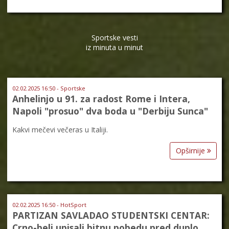
Sportske vesti
iz minuta u minut
02.02.2025 16:50 - Sportske
Anhelinjo u 91. za radost Rome i Intera,
Napoli "prosuo" dva boda u "Derbiju Sunca"
Kakvi mečevi večeras u Italiji.
Opširnije
02.02.2025 16:50 - HotSport
PARTIZAN SAVLADAO STUDENTSKI CENTAR:
Crno-beli upisali bitnu pobedu pred duplo