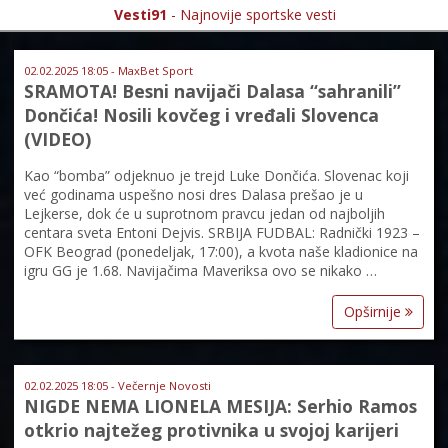
Vesti91
- Najnovije sportske vesti
02.02.2025 18:05 - MaxBet Sport
SRAMOTA! Besni navijači Dalasa “sahranili”
Dončića! Nosili kovčeg i vređali Slovenca
(VIDEO)
Kao “bomba” odjeknuo je trejd Luke Dončića. Slovenac koji
već godinama uspešno nosi dres Dalasa prešao je u
Lejkerse, dok će u suprotnom pravcu jedan od najboljih
centara sveta Entoni Dejvis. SRBIJA FUDBAL: Radnički 1923 –
OFK Beograd (ponedeljak, 17:00), a kvota naše kladionice na
igru GG je 1.68. Navijačima Maveriksa ovo se nikako …
Opširnije
02.02.2025 18:05 - Večernje Novosti
NIGDE NEMA LIONELA MESIJA: Serhio Ramos
otkrio najtežeg protivnika u svojoj karijeri