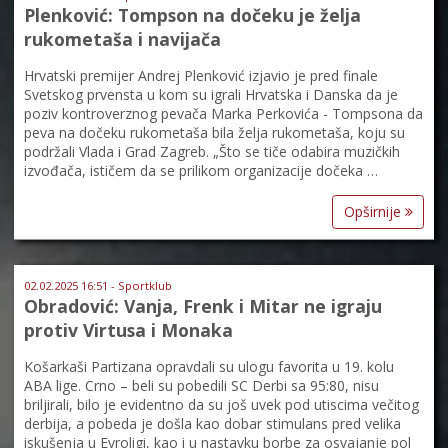
Plenković: Tompson na dočeku je želja
rukometaša i navijača
Hrvatski premijer Andrej Plenković izjavio je pred finale
Svetskog prvensta u kom su igrali Hrvatska i Danska da je
poziv kontroverznog pevača Marka Perkovića - Tompsona da
peva na dočeku rukometaša bila želja rukometaša, koju su
podržali Vlada i Grad Zagreb. „Što se tiče odabira muzičkih
izvođača, ističem da se prilikom organizacije dočeka …
Opširnije
02.02.2025 16:51 - Sportklub
Obradović: Vanja, Frenk i Mitar ne igraju
protiv Virtusa i Monaka
Košarkaši Partizana opravdali su ulogu favorita u 19. kolu
ABA lige. Crno – beli su pobedili SC Derbi sa 95:80, nisu
briljirali, bilo je evidentno da su još uvek pod utiscima večitog
derbija, a pobeda je došla kao dobar stimulans pred velika
iskušenja u Evroligi, kao i u nastavku borbe za osvajanje pol