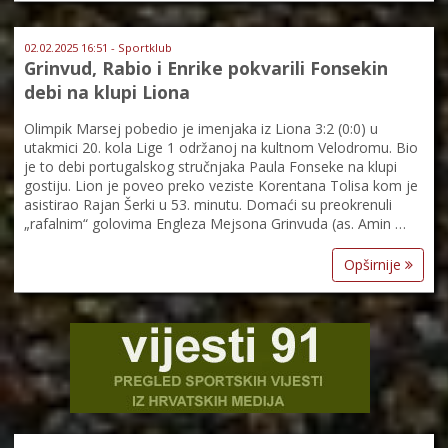
02.02.2025 16:51 - Sportklub
Grinvud, Rabio i Enrike pokvarili Fonsekin
debi na klupi Liona
Olimpik Marsej pobedio je imenjaka iz Liona 3:2 (0:0) u
utakmici 20. kola Lige 1 održanoj na kultnom Velodromu. Bio
je to debi portugalskog stručnjaka Paula Fonseke na klupi
gostiju. Lion je poveo preko veziste Korentana Tolisa kom je
asistirao Rajan Šerki u 53. minutu. Domaći su preokrenuli
„rafalnim“ golovima Engleza Mejsona Grinvuda (as. Amin …
Opširnije