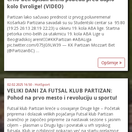
kolo Evrolige! (VIDEO)
Partizan lako sačuvao prednost iz prvog poluvremena!
Košarkaši Partizana savadali su su Studentski centar sa 95:80
(19:25 26:13 28:19 22:23) u okivru 19. kola ABA lige. Startna
petorka crno-belih za utakmicu 19. kola ABA Lige u
Beogradskoj areni!✊🏽#KKPartizan #ABALiga
pic.twitter.com/075JG9LW39 — KK Partizan Mozzart Bet
(@PartizanBC) …
Opširnije
02.02.2025 16:50 - HotSport
VELIKI DANI ZA FUTSAL KLUB PARTIZAN:
Pohod na prvo mesto i revoluciju u sportu!
Futsal klub Partizan kreće u osvajanje Druge lige – Početak
priprema i dolazak velikih pojačanja Futsal klub Partizan
zvanično je započeo pripreme za nastavak sezone s jasnim
ciljem – plasman u Drugu ligu i povratak u vrh srpskog
futsala. Klub je ozbiljnost pokazao već na startu prelaznog