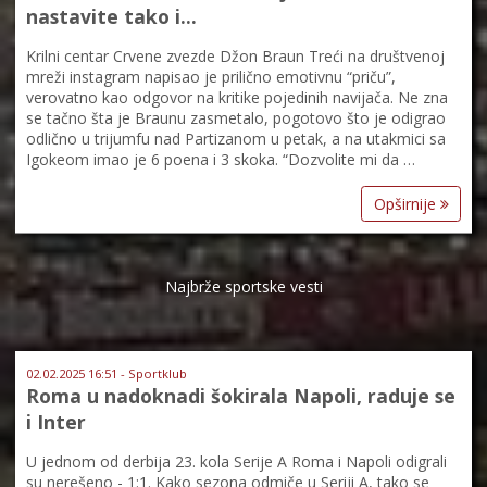
nastavite tako i...
Krilni centar Crvene zvezde Džon Braun Treći na društvenoj
mreži instagram napisao je prilično emotivnu “priču”,
verovatno kao odgovor na kritike pojedinih navijača. Ne zna
se tačno šta je Braunu zasmetalo, pogotovo što je odigrao
odlično u trijumfu nad Partizanom u petak, a na utakmici sa
Igokeom imao je 6 poena i 3 skoka. “Dozvolite mi da …
Opširnije
Najbrže sportske vesti
02.02.2025 16:51 - Sportklub
Roma u nadoknadi šokirala Napoli, raduje se
i Inter
U jednom od derbija 23. kola Serije A Roma i Napoli odigrali
su nerešeno - 1:1. Kako sezona odmiče u Seriji A, tako se