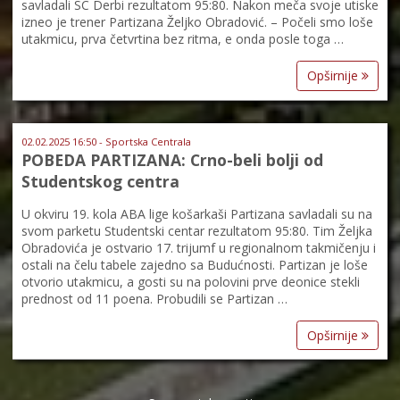
savladali SC Derbi rezultatom 95:80. Nakon meča svoje utiske
izneo je trener Partizana Željko Obradović. – Počeli smo loše
utakmicu, prva četvrtina bez ritma, e onda posle toga …
Opširnije
02.02.2025 16:50 - Sportska Centrala
POBEDA PARTIZANA: Crno-beli bolji od
Studentskog centra
U okviru 19. kola ABA lige košarkaši Partizana savladali su na
svom parketu Studentski centar rezultatom 95:80. Tim Željka
Obradovića je ostvario 17. trijumf u regionalnom takmičenju i
ostali na čelu tabele zajedno sa Budućnosti. Partizan je loše
otvorio utakmicu, a gosti su na polovini prve deonice stekli
prednost od 11 poena. Probudili se Partizan …
Opširnije