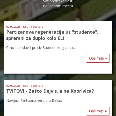
Sve sportske vesti
na jednom mestu
02.02.2025 16:50 - Sportske
Partizanova regeneracija uz "studente",
spremni za duplo kolo EL!
Crno-beli slavili protiv Studentskog centra.
Opširnije
02.02.2025 16:50 - Sportske
TVITOVI - Zašto Dejvis, a ne Koprivica?
Navijači Partizana veruju u Balšu.
Opširnije