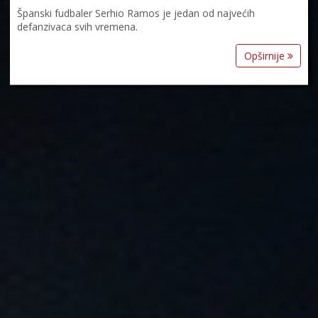
Španski fudbaler Serhio Ramos je jedan od najvećih
defanzivaca svih vremena.
Opširnije