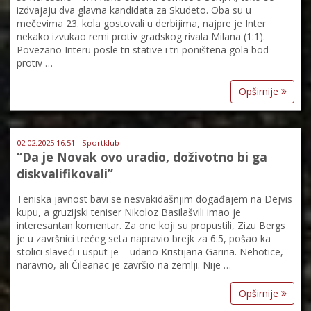
izdvajaju dva glavna kandidata za Skudeto. Oba su u
mečevima 23. kola gostovali u derbijima, najpre je Inter
nekako izvukao remi protiv gradskog rivala Milana (1:1).
Povezano Interu posle tri stative i tri poništena gola bod
protiv …
Opširnije
02.02.2025 16:51 - Sportklub
“Da je Novak ovo uradio, doživotno bi ga
diskvalifikovali”
Teniska javnost bavi se nesvakidašnjim događajem na Dejvis
kupu, a gruzijski teniser Nikoloz Basilašvili imao je
interesantan komentar. Za one koji su propustili, Zizu Bergs
je u završnici trećeg seta napravio brejk za 6:5, pošao ka
stolici slaveći i usput je – udario Kristijana Garina. Nehotice,
naravno, ali Čileanac je završio na zemlji. Nije …
Opširnije