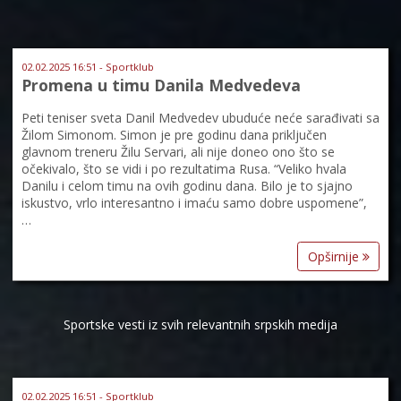
02.02.2025 16:51 - Sportklub
Promena u timu Danila Medvedeva
Peti teniser sveta Danil Medvedev ubuduće neće sarađivati sa
Žilom Simonom. Simon je pre godinu dana priključen
glavnom treneru Žilu Servari, ali nije doneo ono što se
očekivalo, što se vidi i po rezultatima Rusa. “Veliko hvala
Danilu i celom timu na ovih godinu dana. Bilo je to sjajno
iskustvo, vrlo interesantno i imaću samo dobre uspomene”,
…
Opširnije
Sportske vesti iz svih relevantnih srpskih medija
02.02.2025 16:51 - Sportklub