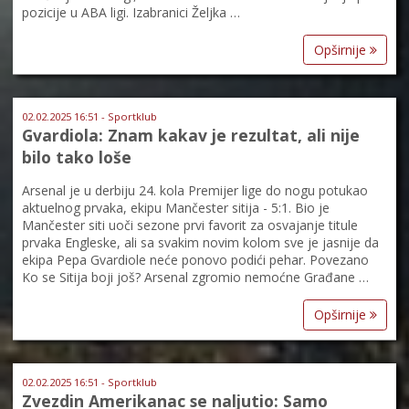
pozicije u ABA ligi. Izabranici Željka …
Opširnije
02.02.2025 16:51 - Sportklub
Gvardiola: Znam kakav je rezultat, ali nije
bilo tako loše
Arsenal je u derbiju 24. kola Premijer lige do nogu potukao
aktuelnog prvaka, ekipu Mančester sitija - 5:1. Bio je
Mančester siti uoči sezone prvi favorit za osvajanje titule
prvaka Engleske, ali sa svakim novim kolom sve je jasnije da
ekipa Pepa Gvardiole neće ponovo podići pehar. Povezano
Ko se Sitija boji još? Arsenal zgromio nemoćne Građane …
Opširnije
02.02.2025 16:51 - Sportklub
Zvezdin Amerikanac se naljutio: Samo