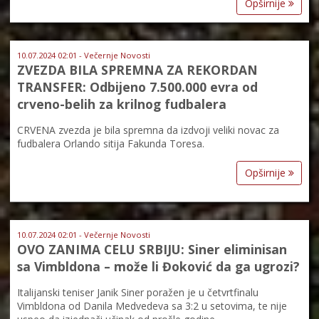
Opširnije
10.07.2024 02:01 - Večernje Novosti
ZVEZDA BILA SPREMNA ZA REKORDAN
TRANSFER: Odbijeno 7.500.000 evra od
crveno-belih za krilnog fudbalera
CRVENA zvezda je bila spremna da izdvoji veliki novac za
fudbalera Orlando sitija Fakunda Toresa.
Opširnije
10.07.2024 02:01 - Večernje Novosti
OVO ZANIMA CELU SRBIJU: Siner eliminisan
sa Vimbldona – može li Đoković da ga ugrozi?
Italijanski teniser Janik Siner poražen je u četvrtfinalu
Vimbldona od Danila Medvedeva sa 3:2 u setovima, te nije