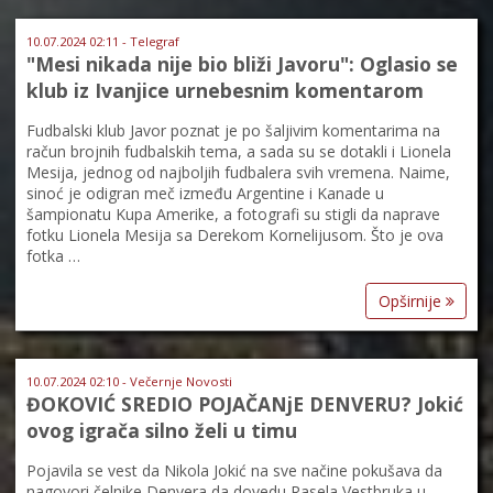
10.07.2024 02:11 - Telegraf
"Mesi nikada nije bio bliži Javoru": Oglasio se
klub iz Ivanjice urnebesnim komentarom
Fudbalski klub Javor poznat je po šaljivim komentarima na
račun brojnih fudbalskih tema, a sada su se dotakli i Lionela
Mesija, jednog od najboljih fudbalera svih vremena. Naime,
sinoć je odigran meč između Argentine i Kanade u
šampionatu Kupa Amerike, a fotografi su stigli da naprave
fotku Lionela Mesija sa Derekom Kornelijusom. Što je ova
fotka …
Opširnije
10.07.2024 02:10 - Večernje Novosti
ĐOKOVIĆ SREDIO POJAČANjE DENVERU? Jokić
ovog igrača silno želi u timu
Pojavila se vest da Nikola Jokić na sve načine pokušava da
nagovori čelnike Denvera da dovedu Rasela Vestbruka u