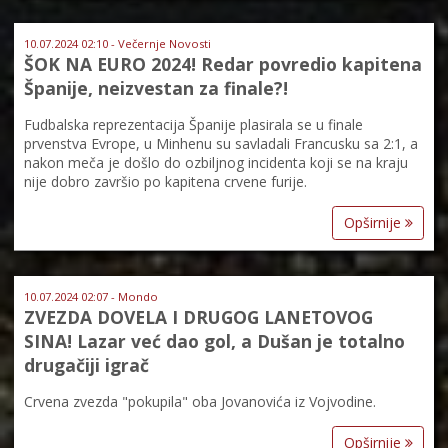
10.07.2024 02:10 - Večernje Novosti
ŠOK NA EURO 2024! Redar povredio kapitena
Španije, neizvestan za finale?!
Fudbalska reprezentacija Španije plasirala se u finale
prvenstva Evrope, u Minhenu su savladali Francusku sa 2:1, a
nakon meča je došlo do ozbiljnog incidenta koji se na kraju
nije dobro završio po kapitena crvene furije.
Opširnije
10.07.2024 02:07 - Mondo
ZVEZDA DOVELA I DRUGOG LANETOVOG
SINA! Lazar već dao gol, a Dušan je totalno
drugačiji igrač
Crvena zvezda "pokupila" oba Jovanovića iz Vojvodine.
Opširnije