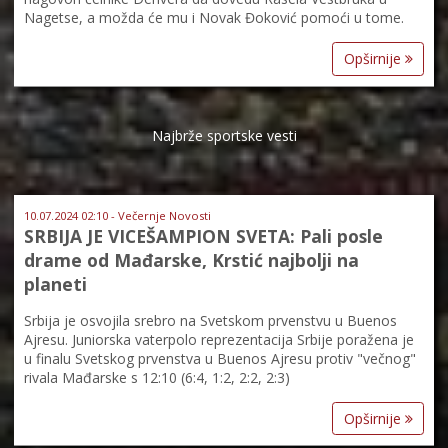
Nagetse, a možda će mu i Novak Đoković pomoći u tome.
Opširnije
Najbrže sportske vesti
10.07.2024 02:10 - Večernje Novosti
SRBIJA JE VICEŠAMPION SVETA: Pali posle
drame od Mađarske, Krstić najbolji na
planeti
Srbija je osvojila srebro na Svetskom prvenstvu u Buenos
Ajresu. Juniorska vaterpolo reprezentacija Srbije poražena je
u finalu Svetskog prvenstva u Buenos Ajresu protiv "večnog"
rivala Mađarske s 12:10 (6:4, 1:2, 2:2, 2:3)
Opširnije