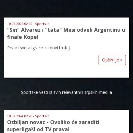
10.07.2024 02:20 - Sportske
"Sin" Alvarez i "tata" Mesi odveli Argentinu u
finale Kope!
Prvaci sveta igraće za novi trofej.
Opširnije
Sportske vesti iz svih relevantnih srpskih medija
10.07.2024 02:20 - Sportske
Ozbiljan novac - Ovoliko će zaraditi
superligaši od TV prava!