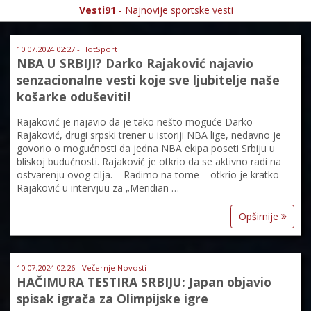
Vesti91
- Najnovije sportske vesti
10.07.2024 02:27 - HotSport
NBA U SRBIJI? Darko Rajaković najavio
senzacionalne vesti koje sve ljubitelje naše
košarke oduševiti!
Rajaković je najavio da je tako nešto moguće Darko
Rajaković, drugi srpski trener u istoriji NBA lige, nedavno je
govorio o mogućnosti da jedna NBA ekipa poseti Srbiju u
bliskoj budućnosti. Rajaković je otkrio da se aktivno radi na
ostvarenju ovog cilja. – Radimo na tome – otkrio je kratko
Rajaković u intervjuu za „Meridian …
Opširnije
10.07.2024 02:26 - Večernje Novosti
HAČIMURA TESTIRA SRBIJU: Japan objavio
spisak igrača za Olimpijske igre