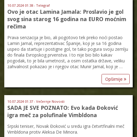
10.07.2024 01:38 - Telegraf
Ovo je otac Lamina Jamala: Proslavio je gol
svog sina starog 16 godina na EURO moćnim
rečima
Prava senzacija je bio, ali pogotovo tek preko noći postao
Lamin Jamal, reprezentativac Španije, koji je sa 16 godina
uspeo da startuje i postigne gol, te tako pogura svoju zemlju
do finala Evropskog prvenstva. I to nije bio bilo kakav
pogodak, to je bila umetnost, a osim ostatka države, veliku
zahvalnost pokazao je i njegov otac Munir Jamal, koji je …
Opširnije
10.07.2024 01:37 - Večernje Novosti
SADA JE SVE POZNATO: Evo kada Đoković
igra meč za polufinale Vimbldona
Srpski teniser, Novak Đoković u sredu igra četvrtfinalni meč
Vimbldona protiv Aleksa De Minora.