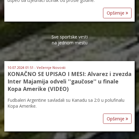
uspeo da izjednači učinak od prošle godine.
Opširnije
Sve sportske vesti
na jednom mestu
10.07.2024 01:51 - Večernje Novosti
KONAČNO SE UPISAO I MESI: Alvarez i zvezda
Inter Majamija odveli ''gaučose'' u finale
Kopa Amerike (VIDEO)
Fudbaleri Argentine savladali su Kanadu sa 2:0 u polufinalu
Kopa Amerike.
Opširnije