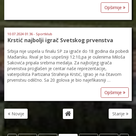
Opširnije
10.07.2024 01:36 - Sportklub
Krstić najbolji igrač Svetskog prvenstva
Srbija nije uspela u finalu SP za igrače do 18 godina da pobedi
Mađarsku. Rival je bio uspešniji 12:10,pa je oulenima Miloša
Sakovića pripala srebrna medalja. Za najboljeg igrača
prvenstva proglašen je centar naše reprezentacije,
vaterpolista Partizana Strahinja Krstić, Igrao je na čitavom
prvenstvu odilčno. Sa 20 golova je bio najefikasniji …
Opširnije
Novije
Starije