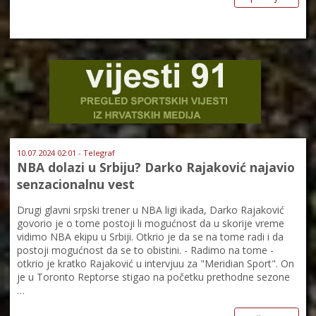
10.07.2024 02:01 - Telegraf
NBA dolazi u Srbiju? Darko Rajaković najavio
senzacionalnu vest
Drugi glavni srpski trener u NBA ligi ikada, Darko Rajaković
govorio je o tome postoji li mogućnost da u skorije vreme
vidimo NBA ekipu u Srbiji. Otkrio je da se na tome radi i da
postoji mogućnost da se to obistini. - Radimo na tome -
otkrio je kratko Rajaković u intervjuu za "Meridian Sport". On
je u Toronto Reptorse stigao na početku prethodne sezone
…