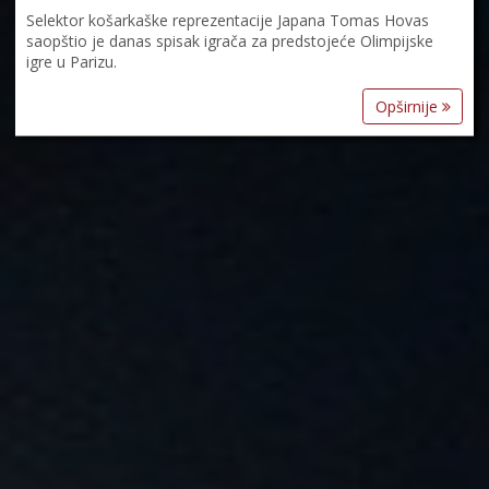
Selektor košarkaške reprezentacije Japana Tomas Hovas
saopštio je danas spisak igrača za predstojeće Olimpijske
igre u Parizu.
Opširnije