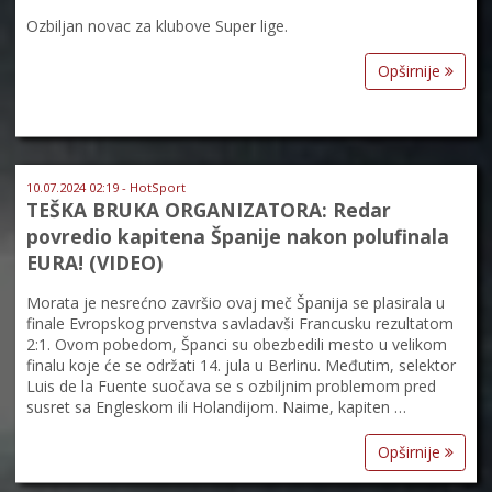
Ozbiljan novac za klubove Super lige.
Opširnije
10.07.2024 02:19 - HotSport
TEŠKA BRUKA ORGANIZATORA: Redar
povredio kapitena Španije nakon polufinala
EURA! (VIDEO)
Morata je nesrećno završio ovaj meč Španija se plasirala u
finale Evropskog prvenstva savladavši Francusku rezultatom
2:1. Ovom pobedom, Španci su obezbedili mesto u velikom
finalu koje će se održati 14. jula u Berlinu. Međutim, selektor
Luis de la Fuente suočava se s ozbiljnim problemom pred
susret sa Engleskom ili Holandijom. Naime, kapiten …
Opširnije