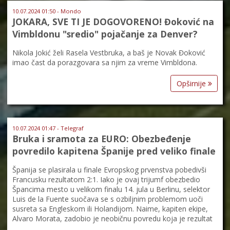
10.07.2024 01:50 - Mondo
JOKARA, SVE TI JE DOGOVORENO! Đoković na
Vimbldonu "sredio" pojačanje za Denver?
Nikola Jokić želi Rasela Vestbruka, a baš je Novak Đoković
imao čast da porazgovara sa njim za vreme Vimbldona.
Opširnije
10.07.2024 01:47 - Telegraf
Bruka i sramota za EURO: Obezbeđenje
povredilo kapitena Španije pred veliko finale
Španija se plasirala u finale Evropskog prvenstva pobedivši
Francusku rezultatom 2:1. Iako je ovaj trijumf obezbedio
Špancima mesto u velikom finalu 14. jula u Berlinu, selektor
Luis de la Fuente suočava se s ozbiljnim problemom uoči
susreta sa Engleskom ili Holandijom. Naime, kapiten ekipe,
Alvaro Morata, zadobio je neobičnu povredu koja je rezultat
…