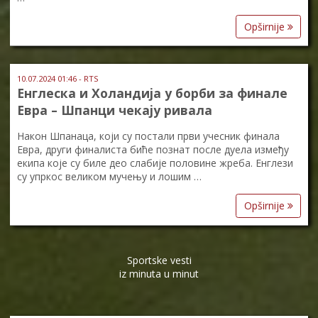
Opširnije
10.07.2024 01:46 - RTS
Енглеска и Холандија у борби за финале
Евра – Шпанци чекају ривала
Након Шпанаца, који су постали први учесник финала
Евра, други финалиста биће познат после дуела између
екипа које су биле део слабије половине жреба. Енглези
су упркос великом мучењу и лошим …
Opširnije
Sportske vesti
iz minuta u minut