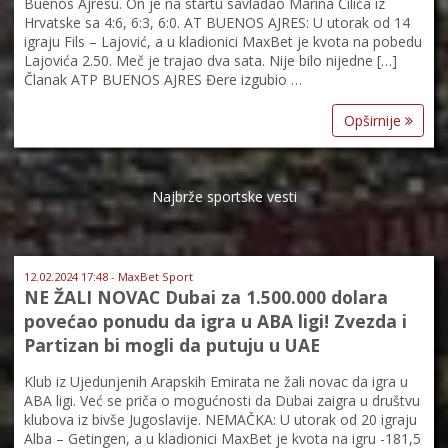
Buenos Ajresu. On je na startu savladao Marina Čilića iz
Hrvatske sa 4:6, 6:3, 6:0. AT BUENOS AJRES: U utorak od 14
igraju Fils – Lajović, a u kladionici MaxBet je kvota na pobedu
Lajovića 2.50. Meč je trajao dva sata. Nije bilo nijedne […]
Članak ATP BUENOS AJRES Đere izgubio …
Opširnije
Najbrže sportske vesti
12.02.2024 17:48 - MaxBet Sport
NE ŽALI NOVAC Dubai za 1.500.000 dolara
povećao ponudu da igra u ABA ligi! Zvezda i
Partizan bi mogli da putuju u UAE
Klub iz Ujedunjenih Arapskih Emirata ne žali novac da igra u
ABA ligi. Već se priča o mogućnosti da Dubai zaigra u društvu
klubova iz bivše Jugoslavije. NEMAČKA: U utorak od 20 igraju
Alba – Getingen, a u kladionici MaxBet je kvota na igru -181,5