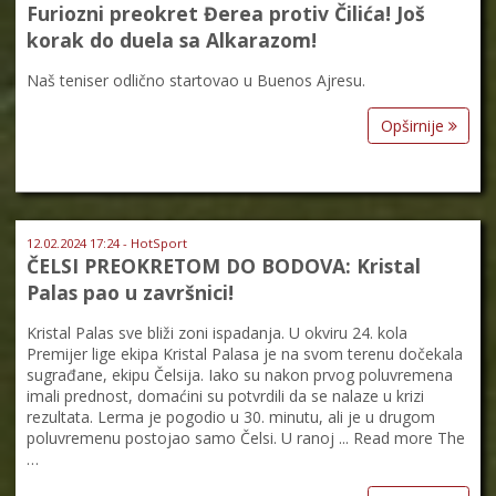
Furiozni preokret Đerea protiv Čilića! Još
korak do duela sa Alkarazom!
Naš teniser odlično startovao u Buenos Ajresu.
Opširnije
12.02.2024 17:24 - HotSport
ČELSI PREOKRETOM DO BODOVA: Kristal
Palas pao u završnici!
Kristal Palas sve bliži zoni ispadanja. U okviru 24. kola
Premijer lige ekipa Kristal Palasa je na svom terenu dočekala
sugrađane, ekipu Čelsija. Iako su nakon prvog poluvremena
imali prednost, domaćini su potvrdili da se nalaze u krizi
rezultata. Lerma je pogodio u 30. minutu, ali je u drugom
poluvremenu postojao samo Čelsi. U ranoj ... Read more The
…