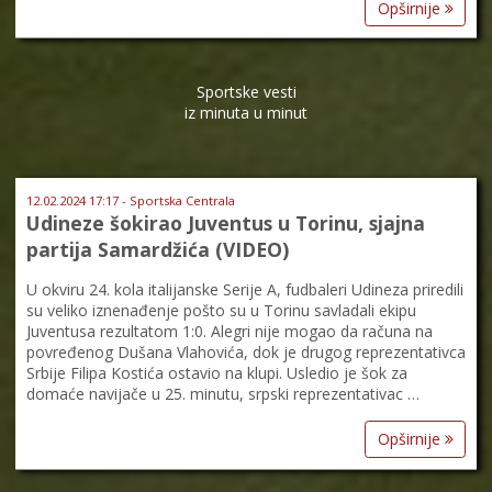
Opširnije
Sportske vesti
iz minuta u minut
12.02.2024 17:17 - Sportska Centrala
Udineze šokirao Juventus u Torinu, sjajna
partija Samardžića (VIDEO)
U okviru 24. kola italijanske Serije A, fudbaleri Udineza priredili
su veliko iznenađenje pošto su u Torinu savladali ekipu
Juventusa rezultatom 1:0. Alegri nije mogao da računa na
povređenog Dušana Vlahovića, dok je drugog reprezentativca
Srbije Filipa Kostića ostavio na klupi. Usledio je šok za
domaće navijače u 25. minutu, srpski reprezentativac …
Opširnije