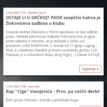
12.02.2024 17:55 - MaxBet Sport
OSTAJE LI U GRČKOJ? PAOK saopštio kakva je
Živkovićeva sudbina u klubu
Dolazak Andrije Živkovića u PAOK ispostavio se kao odličan
potez. Nekada talentovani fudbaler Partizana loše je igrao
posle odlaska iz Humske, ali je dolazak u Grčku sve
promenio. LIGA ŠAMPIONA: U utorak od 21 igraju Lajpcig –
Real, a u kladionici MaxBet je kvota na pobedu gostiju 2.20.
Pokazao je u solunskom klubu zbog čega […] Članak OSTAJE
…
Opširnije
12.02.2024 17:48 - Sportske
Kup ''Cige'' Vasojevića - Prvo, pa večiti derbi!
Žreb spojio Partizan i Zvezdu u polufinalu Kupa