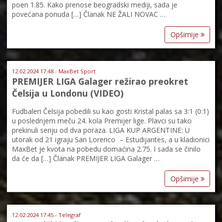
poen 1.85. Kako prenose beogradski mediji, sada je
povećana ponuda […] Članak NE ŽALI NOVAC …
Opširnije
12.02.2024 17:48 - MaxBet Sport
PREMIJER LIGA Galager režirao preokret
Čelsija u Londonu (VIDEO)
Fudbaleri Čelsija pobedili su kao gosti Kristal palas sa 3:1 (0:1)
u poslednjem meču 24. kola Premijer lige. Plavci su tako
prekinuli seriju od dva poraza. LIGA KUP ARGENTINE: U
utorak od 21 igraju San Lorenco – Estudijantes, a u kladionici
MaxBet je kvota na pobedu domaćina 2.75. I sada se činilo
da će da […] Članak PREMIJER LIGA Galager …
Opširnije
12.02.2024 17:45 - Telegraf