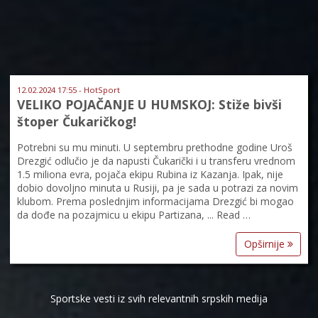
12.02.2024 17:55 - HotSport
VELIKO POJAČANJE U HUMSKOJ: Stiže bivši
štoper Čukaričkog!
Potrebni su mu minuti. U septembru prethodne godine Uroš
Drezgić odlučio je da napusti Čukarički i u transferu vrednom
1.5 miliona evra, pojača ekipu Rubina iz Kazanja. Ipak, nije
dobio dovoljno minuta u Rusiji, pa je sada u potrazi za novim
klubom. Prema poslednjim informacijama Drezgić bi mogao
da dođe na pozajmicu u ekipu Partizana, ... Read …
Opširnije
Sportske vesti iz svih relevantnih srpskih medija