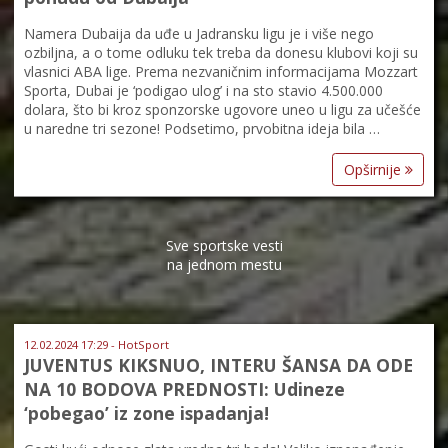
Namera Dubaija da uđe u Jadransku ligu je i više nego
ozbiljna, a o tome odluku tek treba da donesu klubovi koji su
vlasnici ABA lige. Prema nezvaničnim informacijama Mozzart
Sporta, Dubai je ‘podigao ulog’ i na sto stavio 4.500.000
dolara, što bi kroz sponzorske ugovore uneo u ligu za učešće
u naredne tri sezone! Podsetimo, prvobitna ideja bila …
Opširnije
Sve sportske vesti
na jednom mestu
12.02.2024 17:29 - HotSport
JUVENTUS KIKSNUO, INTERU ŠANSA DA ODE
NA 10 BODOVA PREDNOSTI: Udineze
‘pobegao’ iz zone ispadanja!