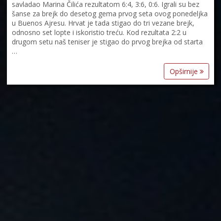
savladao Marina Čilića rezultatom 6:4, 3:6, 0:6. Igrali su bez
šanse za brejk do desetog gema prvog seta ovog ponedeljka
u Buenos Ajresu. Hrvat je tada stigao do tri vezane brejk,
odnosno set lopte i iskoristio treću. Kod rezultata 2:2 u
drugom setu naš teniser je stigao do prvog brejka od starta
…
Opširnije