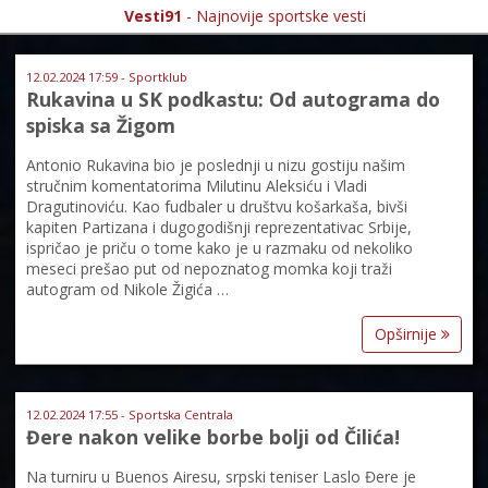
Vesti91
- Najnovije sportske vesti
12.02.2024 17:59 - Sportklub
Rukavina u SK podkastu: Od autograma do
spiska sa Žigom
Antonio Rukavina bio je poslednji u nizu gostiju našim
stručnim komentatorima Milutinu Aleksiću i Vladi
Dragutinoviću. Kao fudbaler u društvu košarkaša, bivši
kapiten Partizana i dugogodišnji reprezentativac Srbije,
ispričao je priču o tome kako je u razmaku od nekoliko
meseci prešao put od nepoznatog momka koji traži
autogram od Nikole Žigića …
Opširnije
12.02.2024 17:55 - Sportska Centrala
Đere nakon velike borbe bolji od Čilića!
Na turniru u Buenos Airesu, srpski teniser Laslo Đere je