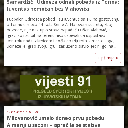
Samardžić i Udineze odneli pobedu iz Torina:
Juventus nemoćan bez Vlahovića
Fudbaleri Udinezea pobedili su Juventus sa 1:0 na gostovanju
u Torinu u meču 24. kola Serije A. Na ovom susretu, zbog
povrede, nije nastupio srpski napadač Dušan Vlahović, a
igrači koji su bili na terenu nisu uspevali da uspostavu
kontrolu nad utakmicom i dođu do trijumfa. Umesto toga,
udineze je igrao svoju igru i zasluženo slavio. Jedini gol na …
Opširnije
12.02.2024 17:38 - B92
Milovanović umalo doneo prvu pobedu
Almeriji u sezoni – isprečila se stativa