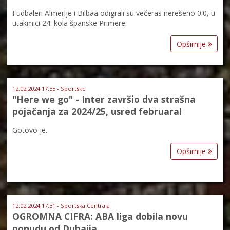
Fudbaleri Almerije i Bilbaa odigrali su večeras nerešeno 0:0, u
utakmici 24. kola španske Primere.
Opširnije
12.02.2024 17:35 - Sportske
"Here we go" - Inter završio dva strašna
pojačanja za 2024/25, usred februara!
Gotovo je.
Opširnije
12.02.2024 17:31 - Sportska Centrala
OGROMNA CIFRA: ABA liga dobila novu
ponudu od Dubaija