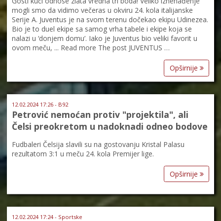
Gosti kući odnose zlata vredna tri boda! Veliko iznenađenje
mogli smo da vidimo večeras u okviru 24. kola italijanske
Serije A. Juventus je na svom terenu dočekao ekipu Udinezea.
Bio je to duel ekipe sa samog vrha tabele i ekipe koja se
nalazi u ‘donjem domu’. Iako je Juventus bio veliki favorit u
ovom meču, ... Read more The post JUVENTUS …
Opširnije
12.02.2024 17:26 - B92
Petrović nemoćan protiv "projektila", ali
Čelsi preokretom u nadoknadi odneo bodove
Fudbaleri Čelsija slavili su na gostovanju Kristal Palasu
rezultatom 3:1 u meču 24. kola Premijer lige.
Opširnije
12.02.2024 17:24 - Sportske