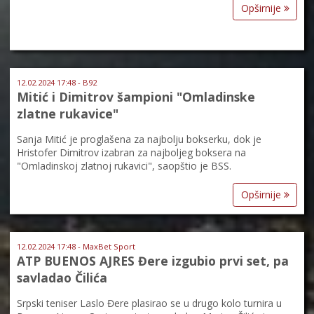
Opširnije
12.02.2024 17:48 - B92
Mitić i Dimitrov šampioni "Omladinske
zlatne rukavice"
Sanja Mitić je proglašena za najbolju bokserku, dok je
Hristofer Dimitrov izabran za najboljeg boksera na
"Omladinskoj zlatnoj rukavici", saopštio je BSS.
Opširnije
12.02.2024 17:48 - MaxBet Sport
ATP BUENOS AJRES Đere izgubio prvi set, pa
savladao Čilića
Srpski teniser Laslo Đere plasirao se u drugo kolo turnira u