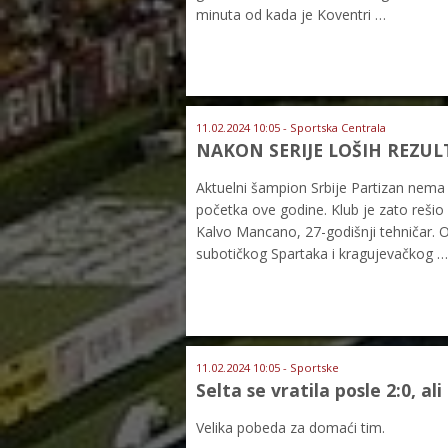
minuta od kada je Koventri …
11.02.2024 10:05 - Sportska Centrala
NAKON SERIJE LOŠIH REZULT
Aktuelni šampion Srbije Partizan nema
početka ove godine. Klub je zato reši
Kalvo Mancano, 27-godišnji tehničar. O
subotičkog Spartaka i kragujevačkog …
11.02.2024 10:05 - Sportske
Selta se vratila posle 2:0, a
Velika pobeda za domaći tim.