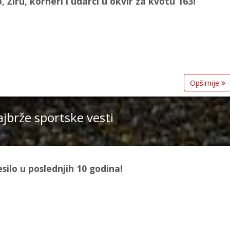
 Žiru, korneri i udarci u okvir za kvotu 163!
Opširnije
jbrže sportske vesti
silo u poslednjih 10 godina!