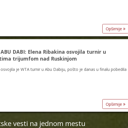
Opširnije
U DABI: Elena Ribakina osvojila turnir u
tima trijumfom nad Ruskinjom
osvojila je WTA turnir u Abu Dabiju, pošto je danas u finalu pobedila
Opširnije
tske vesti na jednom mestu