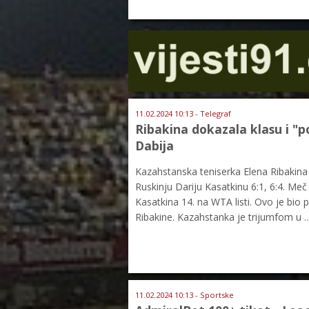
11.02.2024 10:13 - Telegraf
Ribakina dokazala klasu i "p
Dabija
Kazahstanska teniserka Elena Ribakina 
Ruskinju Dariju Kasatkinu 6:1, 6:4. Meč
Kasatkina 14. na WTA listi. Ovo je bio 
Ribakine. Kazahstanka je trijumfom u 
11.02.2024 10:13 - Sportske