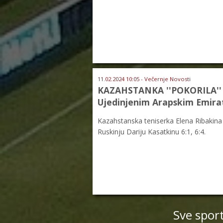
11.02.2024 10:05 - Večernje Novosti
KAZAHSTANKA ''POKORILA'' AB
Ujedinjenim Arapskim Emira
Kazahstanska teniserka Elena Ribakina 
Ruskinju Dariju Kasatkinu 6:1, 6:4.
Sve spor