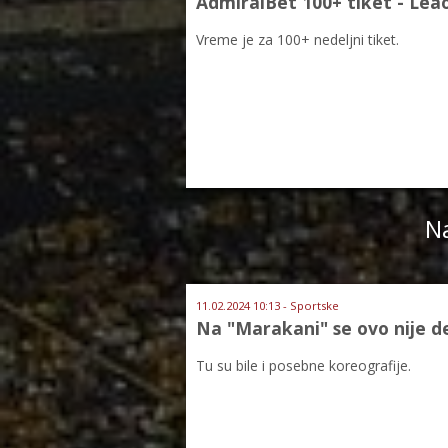
AdmiralBet 100+ tiket - Leao,
Vreme je za 100+ nedeljni tiket.
Na
11.02.2024 10:13 - Sportske
Na "Marakani" se ovo nije de
Tu su bile i posebne koreografije.