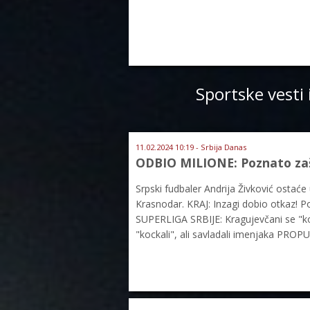
Sportske vesti 
11.02.2024 10:19 - Srbija Danas
ODBIO MILIONE: Poznato zaš
Srpski fudbaler Andrija Živković ostać
Krasnodar. KRAJ: Inzagi dobio otkaz! Po
SUPERLIGA SRBIJE: Kragujevčani se "ko
"kockali", ali savladali imenjaka PROP