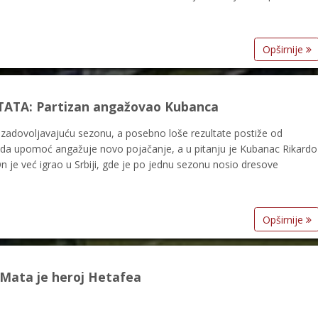
Opširnije
ATA: Partizan angažovao Kubanca
 zadovoljavajuću sezonu, a posebno loše rezultate postiže od
o da upomoć angažuje novo pojačanje, a u pitanju je Kubanac Rikardo
n je već igrao u Srbiji, gde je po jednu sezonu nosio dresove
Opširnije
li Mata je heroj Hetafea