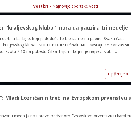
Vesti91
- Najnovije sportske vesti
r “kraljevskog kluba” mora da pauzira tri nedelje
 derbiju La Lige, koji je doduše to bio samo na papiru. Svaka čast
a “kraljevskog kluba”. SUPERBOUL: U finalu NFL sastaju se Kanzas siti
di kvotu 2.10 na pobedu Čifsa Trijumf kojim je najveći klub […]
Opširnije
ladi Lozničanin treći na Evropskom prvenstvu 
 bronzanu medalju na upravo održanom Evropskom prvenstvu u karate