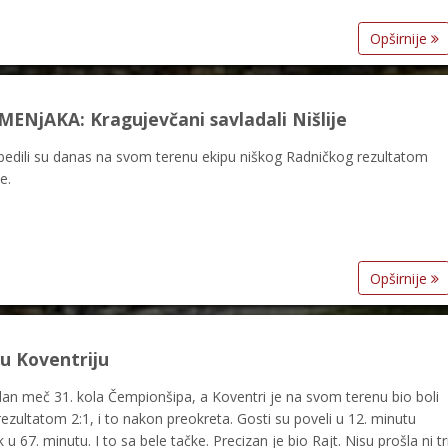
Opširnije
ENjAKA: Kragujevčani savladali Nišlije
edili su danas na svom terenu ekipu niškog Radničkog rezultatom
e.
Opširnije
u Koventriju
an meč 31. kola Čempionšipa, a Koventri je na svom terenu bio boli
ezultatom 2:1, i to nakon preokreta. Gosti su poveli u 12. minutu
 67. minutu. I to sa bele tačke. Precizan je bio Rajt. Nisu prošla ni tr