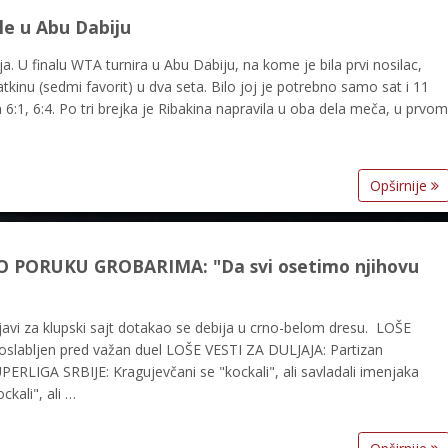
le u Abu Dabiju
. U finalu WTA turnira u Abu Dabiju, na kome je bila prvi nosilac,
atkinu (sedmi favorit) u dva seta. Bilo joj je potrebno samo sat i 11
6:1, 6:4. Po tri brejka je Ribakina napravila u oba dela meča, u prvom
Opširnije
 PORUKU GROBARIMA: "Da svi osetimo njihovu
avi za klupski sajt dotakao se debija u crno-belom dresu. LOŠE
slabljen pred važan duel LOŠE VESTI ZA DULJAJA: Partizan
ERLIGA SRBIJE: Kragujevčani se "kockali", ali savladali imenjaka
kali", ali …