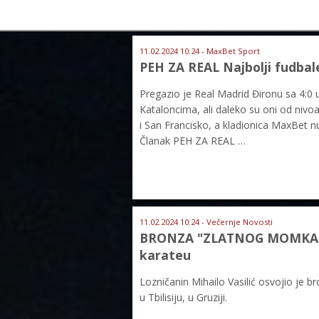
11.02.2024 10:24 - MaxBet Sport
PEH ZA REAL Najbolji fudbale
Pregazio je Real Madrid Đironu sa 4:0 u
Kataloncima, ali daleko su oni od nivo
i San Francisko, a kladionica MaxBet nu
Članak PEH ZA REAL …
11.02.2024 10:24 - Večernje Novosti
BRONZA "ZLATNOG MOMKA": M
karateu
Lozničanin Mihailo Vasilić osvojio je
u Tbilisiju, u Gruziji.