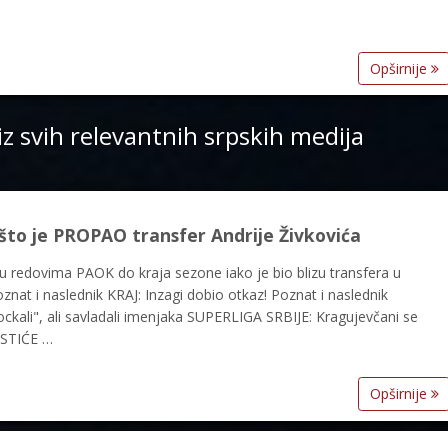
Opširnije
iz svih relevantnih srpskih medija
to je PROPAO transfer Andrije Živkovića
e u redovima PAOK do kraja sezone iako je bio blizu transfera u
znat i naslednik KRAJ: Inzagi dobio otkaz! Poznat i naslednik
ckali", ali savladali imenjaka SUPERLIGA SRBIJE: Kragujevčani se
USTIĆE …
Opširnije