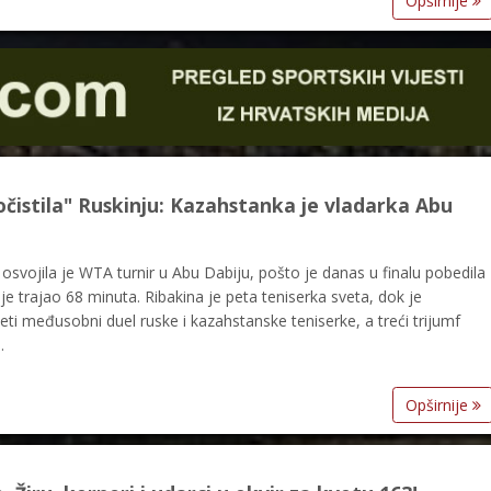
Opširnije
očistila" Ruskinju: Kazahstanka je vladarka Abu
osvojila je WTA turnir u Abu Dabiju, pošto je danas u finalu pobedila
 je trajao 68 minuta. Ribakina je peta teniserka sveta, dok je
peti međusobni duel ruske i kazahstanske teniserke, a treći trijumf
…
Opširnije