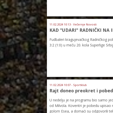
11.02.2024 10:13 - Večernje Novosti
KAD "UDARI" RADNIČKI NA IM
Fudbaleri kragujevačkog Radničkog pob
3:2 (1:0) u meču 20. kola Superlige Srbij
11.02.2024 10:07 - Sportklub
Rajt doneo preokret i pobed
U nedelju je na programu bio samo jed
od Milvola. Koventri je pobedu upisao r
golom Esea, a domaći su odgovorili tek u