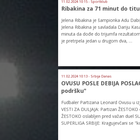
11.02.2024 10:15 - Sportklub
Ribakina za 71 minut do titu
Jelena Ribakina je šampionka Adu Dabija
Jelena Ribakina je savladala Dariju Kas
minuta da dođe do trijumfa rezultatom 
je pretrpela jedan u drugom dva, …
11.02.2024 10:13 - Srbija Danas
OVUSU POSLE DEBIJA POSLAO
podršku"
Fudbaler Partizana Leonard Ovusu u izj
VESTI ZA DULJAJA: Partizan ŽESTOKO o
ŽESTOKO oslabljen pred važan duel SUP
SUPERLIGA SRBIJE: Kragujevčani se "koc